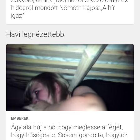
Sokkoló, amit a jövő héttől érkező őrületes
hidegről mondott Németh Lajos: „A hír
igaz”
Havi legnézettebb
EMBEREK
Ágy alá búj a nő, hogy meglesse a férjét,
hogy hűséges-e. Sosem gondolta, hogy ez