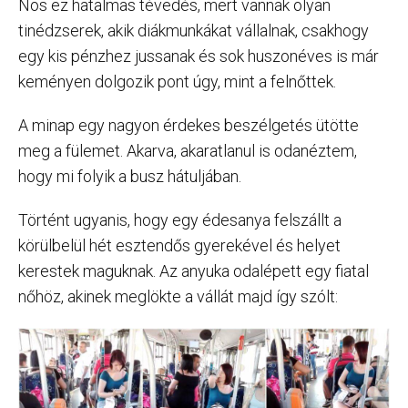
Nos ez hatalmas tévedés, mert vannak olyan
tinédzserek, akik diákmunkákat vállalnak, csakhogy
egy kis pénzhez jussanak és sok huszonéves is már
keményen dolgozik pont úgy, mint a felnőttek.
A minap egy nagyon érdekes beszélgetés ütötte
meg a fülemet. Akarva, akaratlanul is odanéztem,
hogy mi folyik a busz hátuljában.
Történt ugyanis, hogy egy édesanya felszállt a
körülbelül hét esztendős gyerekével és helyet
kerestek maguknak. Az anyuka odalépett egy fiatal
nőhöz, akinek meglökte a vállát majd így szólt: