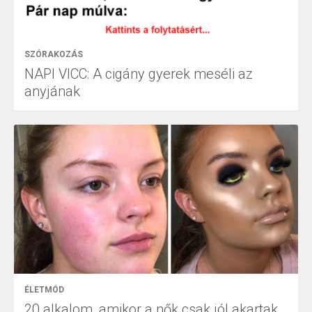
SZÓRAKOZÁS
NAPI VICC: A cigány gyerek meséli az
anyjának
ÉLETMÓD
20 alkalom, amikor a nők csak jól akartak