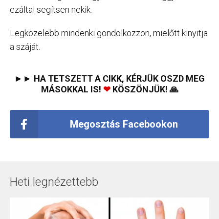
ezáltal segítsen nekik.
Legközelebb mindenki gondolkozzon, mielőtt kinyitja
a száját.
►► HA TETSZETT A CIKK, KÉRJÜK OSZD MEG
MÁSOKKAL IS!
❤
KÖSZÖNJÜK! 🙏
Megosztás Facebookon
Heti legnézettebb