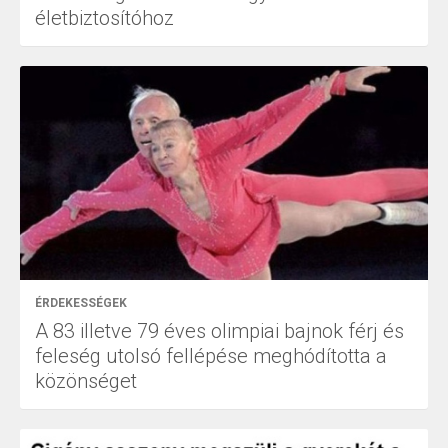
életbiztosítóhoz
ÉRDEKESSÉGEK
A 83 illetve 79 éves olimpiai bajnok férj és
feleség utolsó fellépése meghódította a
közönséget