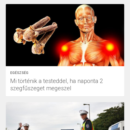
EGÉSZSÉG
Mi történik a testeddel, ha naponta 2
szegfűszeget megeszel