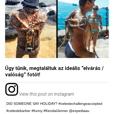
Úgy tűnik, megtaláltuk az ideális “elvárás /
valóság” fotót!
View this post on Instagram
DID SOMEONE SAY HOLIDAY? #celestechallengeaccepted
#celestebarber #funny #KendalJenner @expediaau