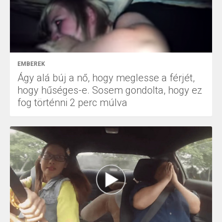
EMBEREK
Ágy alá búj a nő, hogy meglesse a férjét,
hogy hűséges-e. Sosem gondolta, hogy ez
fog történni 2 perc múlva