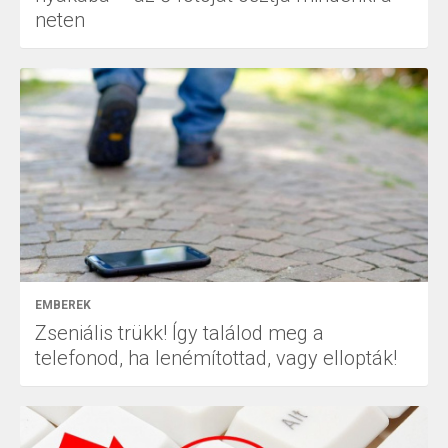
neten
EMBEREK
Zseniális trükk! Így találod meg a
telefonod, ha lenémítottad, vagy ellopták!