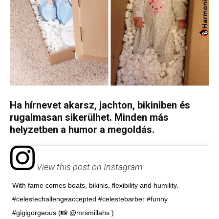
Ha hírnevet akarsz, jachton, bikiniben és
rugalmasan sikerülhet. Minden más
helyzetben a humor a megoldás.
View this post on Instagram
With fame comes boats, bikinis, flexibility and humility.
#celestechallengeaccepted #celestebarber #funny
#gigigorgeous (📸 @mrsmillahs )