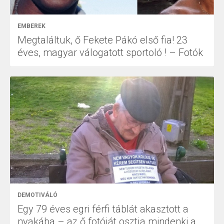
EMBEREK
Megtaláltuk, ő Fekete Pákó első fia! 23
éves, magyar válogatott sportoló ! – Fotók
DEMOTIVÁLÓ
Egy 79 éves egri férfi táblát akasztott a
nyakába – az ő fotóját osztja mindenki a