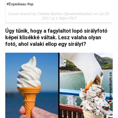
#Expediaau #sp
A post shared by
Celeste Barber
(@celestebarber) on
Jul 20,
2017 at 1:34pm PDT
Úgy tűnik, hogy a fagylaltot lopó sirályfotó
képei klisékké váltak. Lesz valaha olyan
fotó, ahol valaki ellop egy sirályt?