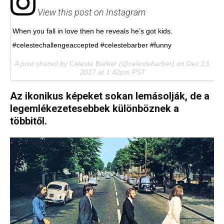
View this post on Instagram
When you fall in love then he reveals he’s got kids.
#celestechallengeaccepted #celestebarber #funny
A post shared by
Celeste Barber
(@celestebarber) on
Dec 13,
2017 at 1:42pm PST
Az ikonikus képeket sokan lemásolják, de a
legemlékezetesebbek különböznek a
többitől.