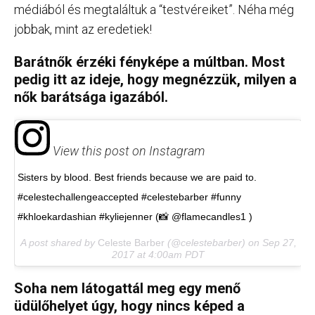
médiából és megtaláltuk a “testvéreiket”. Néha még
jobbak, mint az eredetiek!
Barátnők érzéki fényképe a múltban. Most
pedig itt az ideje, hogy megnézzük, milyen a
nők barátsága igazából.
View this post on Instagram
Sisters by blood. Best friends because we are paid to.
#celestechallengeaccepted #celestebarber #funny
#khloekardashian #kyliejenner (📸 @flamecandles1 )
A post shared by
Celeste Barber
(@celestebarber) on
Sep 27,
2017 at 4:00am PDT
Soha nem látogattál meg egy menő
üdülőhelyet úgy, hogy nincs képed a