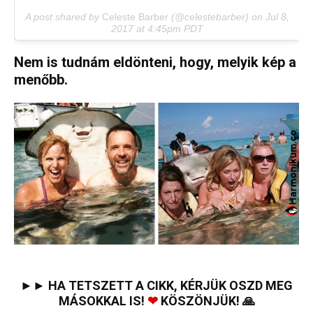
A post shared by
Celeste Barber
(@celestebarber) on
Jul 8,
2017 at 4:45pm PDT
Nem is tudnám eldönteni, hogy, melyik kép a
menőbb.
►► HA TETSZETT A CIKK, KÉRJÜK OSZD MEG
MÁSOKKAL IS!
❤
KÖSZÖNJÜK! 🙏