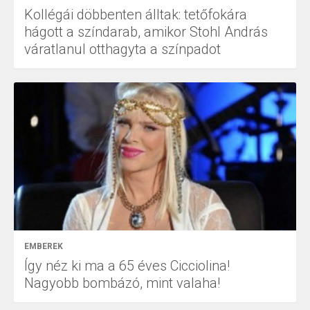
Kollégái döbbenten álltak: tetőfokára
hágott a színdarab, amikor Stohl András
váratlanul otthagyta a színpadot
EMBEREK
Így néz ki ma a 65 éves Cicciolina!
Nagyobb bombázó, mint valaha!