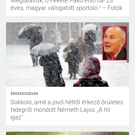
Megtaláltuk, ő Fekete Pákó első fia! 23
éves, magyar válogatott sportoló ! – Fotók
ÉRDEKESSÉGEK
Sokkoló, amit a jövő héttől érkező őrületes
hidegről mondott Németh Lajos: „A hír
igaz”