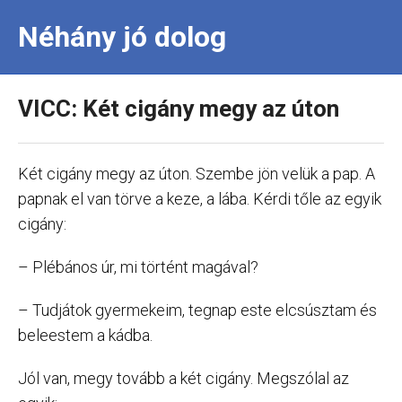
Néhány jó dolog
VICC: Két cigány megy az úton
Két cigány megy az úton. Szembe jön velük a pap. A
papnak el van törve a keze, a lába. Kérdi tőle az egyik
cigány:
– Plébános úr, mi történt magával?
– Tudjátok gyermekeim, tegnap este elcsúsztam és
beleestem a kádba.
Jól van, megy tovább a két cigány. Megszólal az