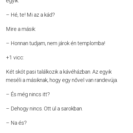
egyik:
– Hé, te! Mi az a kád?
Mire a másik:
– Honnan tudjam, nem járok én templomba!
+1 vicc:
Két skót pasi találkozik a kávéházban. Az egyik
meséli a másiknak, hogy egy nővel van randevúja.
– És még nincs itt?
– Dehogy nincs. Ott ül a sarokban.
– Na és?