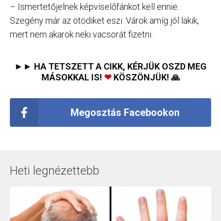
– Ismertetőjelnek képviselőfánkot kell ennie.
Szegény már az ötödiket eszi. Várok amíg jól lakik,
mert nem akarok neki vacsorát fizetni.
►► HA TETSZETT A CIKK, KÉRJÜK OSZD MEG
MÁSOKKAL IS!
❤
KÖSZÖNJÜK! 🙏
Megosztás Facebookon
Heti legnézettebb