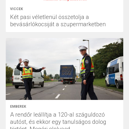
VICCEK
Két pasi véletlenül összetolja a
bevásárlókocsiját a szupermarketben
EMBEREK
A rendőr leállítja a 120-al száguldozó
autóst, és ekkor egy tanulságos dolog
történt. Megéri elolvasd.