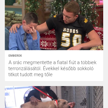
EMBEREK
A srác megmentette a fiatal fiút a többiek
terrorizálásától. Évekkel később sokkoló
titkot tudott meg tőle