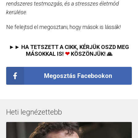
rendszeres testmozgás, és a stresszes életmód
kerülése.
Ne felejtsd el megosztani, hogy mások is lássák!
►► HA TETSZETT A CIKK, KÉRJÜK OSZD MEG
MÁSOKKAL IS!
❤
KÖSZÖNJÜK! 🙏
Megosztás Facebookon
Heti legnézettebb