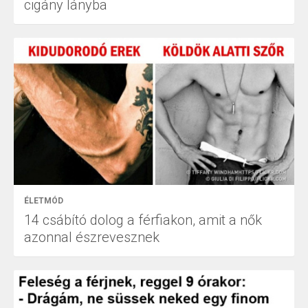
cigány lányba
ÉLETMÓD
14 csábító dolog a férfiakon, amit a nők
azonnal észrevesznek