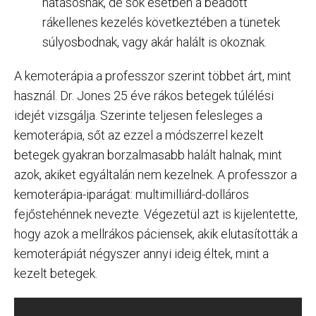
hatásosnak, de sok esetben a beadott
rákellenes kezelés következtében a tünetek
súlyosbodnak, vagy akár halált is okoznak.
A kemoterápia a professzor szerint többet árt, mint
használ. Dr. Jones 25 éve rákos betegek túlélési
idejét vizsgálja. Szerinte teljesen felesleges a
kemoterápia, sőt az ezzel a módszerrel kezelt
betegek gyakran borzalmasabb halált halnak, mint
azok, akiket egyáltalán nem kezelnek. A professzor a
kemoterápia-iparágat: multimilliárd-dolláros
fejőstehénnek nevezte. Végezetül azt is kijelentette,
hogy azok a mellrákos páciensek, akik elutasították a
kemoterápiát négyszer annyi ideig éltek, mint a
kezelt betegek.