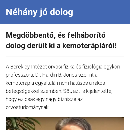
Néhány jó dolog
Megdöbbentő, és felháborító
dolog derült ki a kemoterápiáról!
A Berekley Intézet orvosi fizika és fiziológia egykori
professzora, Dr. Hardin B. Jones szerint a
kemoterápia egyáltalán nem hatásos a rákos
betegségekkel szemben. Sőt, azt is kijelentette,
hogy ez csak egy nagy biznisze az
orvostudománynak.