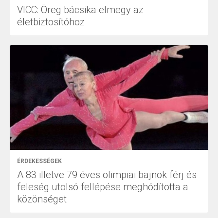
VICC: Öreg bácsika elmegy az
életbiztosítóhoz
ÉRDEKESSÉGEK
A 83 illetve 79 éves olimpiai bajnok férj és
feleség utolsó fellépése meghódította a
közönséget