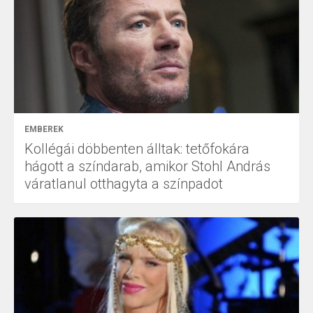
EMBEREK
Kollégái döbbenten álltak: tetőfokára
hágott a színdarab, amikor Stohl András
váratlanul otthagyta a színpadot