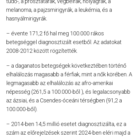
tüdő-, a prosztatarák, végbélrák, hólyagrák, a
melanoma, a pajzsmirigyrák, a leukémia, és a
hasnyálmirigyrák.
– évente 171,2 fő hal meg 100.000 rákos
betegséggel diagnosztizált esetből. Az adatokat
2008-2012 között rögzítették.
– a daganatos betegségek következtében történő
elhalálozás magasabb a férfiak, mint a nők körében. A
legmagasabb az elhalálozás az afro-amerikai
népesség (261,5 a 100.000-ből ), és legalacsonyabb
az ázsiai, és a Csendes-óceáni térségben (91,2 a
100.000-ből).
– 2014-ben 14,5 millió esetet diagnosztizálta, ez a
szám az előrejelzések szerint 2024-ben eléri majd a