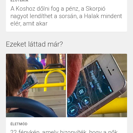
EZOTÉRIA
A Koshoz dőlni fog a pénz, a Skorpió
nagyot lendíthet a sorsán, a Halak mindent
elér, amit akar
Ezeket láttad már?
ÉLETMÓD
22 fénykép, amely bizonyíték, hogy a nők