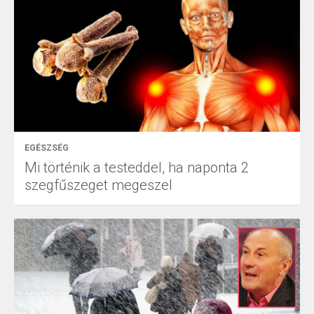
EGÉSZSÉG
Mi történik a testeddel, ha naponta 2
szegfűszeget megeszel