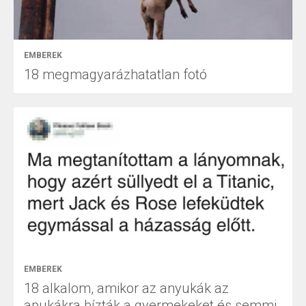
EMBEREK
18 megmagyarázhatatlan fotó
EMBEREK
18 alkalom, amikor az anyukák az
apukákra bízták a gyermekeket és semmi