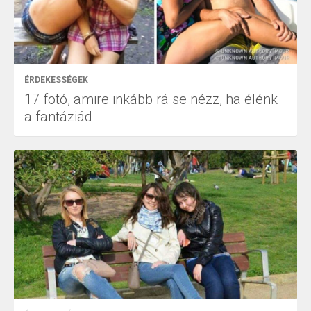
ÉRDEKESSÉGEK
17 fotó, amire inkább rá se nézz, ha élénk
a fantáziád