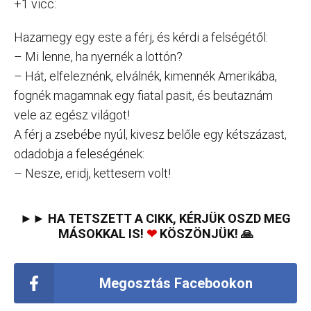
+1 vicc:
Hazamegy egy este a férj, és kérdi a felségétől:
– Mi lenne, ha nyernék a lottón?
– Hát, elfeleznénk, elválnék, kimennék Amerikába,
fognék magamnak egy fiatal pasit, és beutaznám
vele az egész világot!
A férj a zsebébe nyúl, kivesz belőle egy kétszázast,
odadobja a feleségének:
– Nesze, eridj, kettesem volt!
►► HA TETSZETT A CIKK, KÉRJÜK OSZD MEG
MÁSOKKAL IS!
❤
KÖSZÖNJÜK! 🙏
Megosztás Facebookon