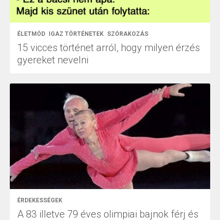
ÉLETMÓD
IGAZ TÖRTÉNETEK
SZÓRAKOZÁS
15 vicces történet arról, hogy milyen érzés
gyereket nevelni
ÉRDEKESSÉGEK
A 83 illetve 79 éves olimpiai bajnok férj és