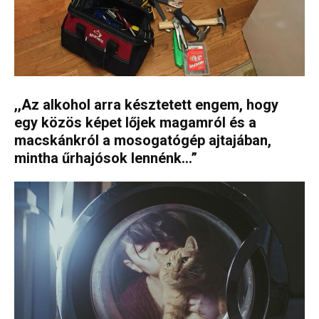
,,Az alkohol arra késztetett engem, hogy
egy közös képet lőjek magamról és a
macskánkról a mosogatógép ajtajában,
mintha űrhajósok lennénk…”