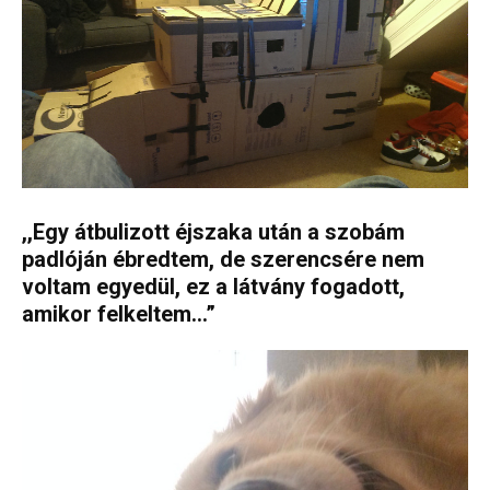
,,Egy átbulizott éjszaka után a szobám
padlóján ébredtem, de szerencsére nem
voltam egyedül, ez a látvány fogadott,
amikor felkeltem…”