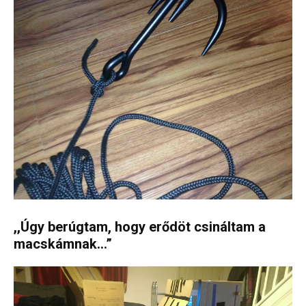
,,Úgy berúgtam, hogy erődöt csináltam a
macskámnak…”