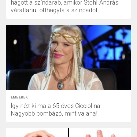
hágott a színdarab, amikor Stohl András
váratlanul otthagyta a színpadot
EMBEREK
Így néz ki ma a 65 éves Cicciolina!
Nagyobb bombázó, mint valaha!