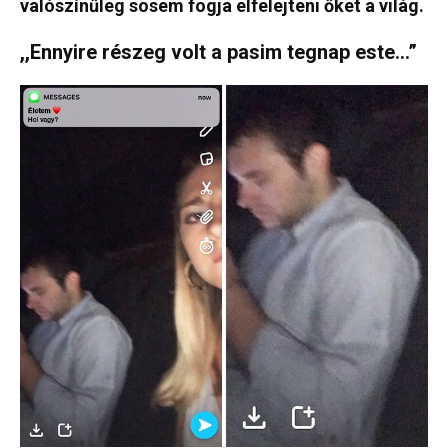
valószínűleg sosem fogja elfelejteni őket a világ.
,,Ennyire részeg volt a pasim tegnap este…”