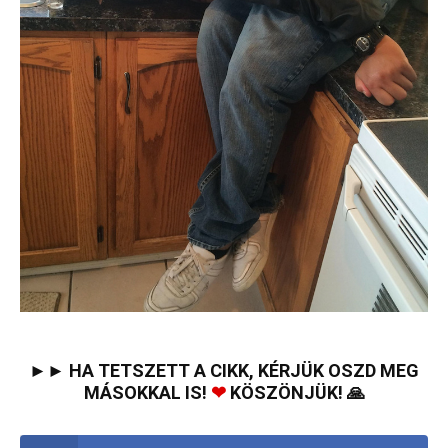
►► HA TETSZETT A CIKK, KÉRJÜK OSZD MEG
MÁSOKKAL IS!
❤
KÖSZÖNJÜK! 🙏