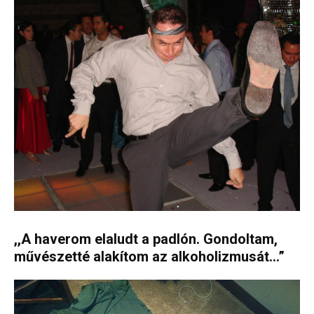
,,A haverom elaludt a padlón. Gondoltam,
művészetté alakítom az alkoholizmusát…”