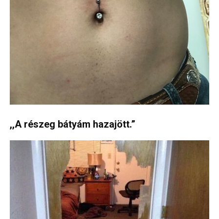
,,A részeg bátyám hazajött.”