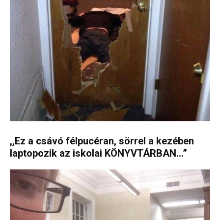
,,Ez a csávó félpucéran, sörrel a kezében
laptopozik az iskolai KÖNYVTÁRBAN…”