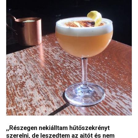
,,Részegen nekiálltam hűtőszekrényt
szerelni, de leszedtem az ajtót és nem