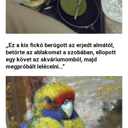
,,Ez a kis fickó berúgott az erjedt almától,
betörte az ablakomat a szobában, ellopott
egy követ az akváriumomból, majd
megpróbált lelécelni…”