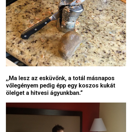
,,Ma lesz az esküvőnk, a totál másnapos
vőlegényem pedig épp egy koszos kukát
ölelget a hitvesi ágyunkban.”