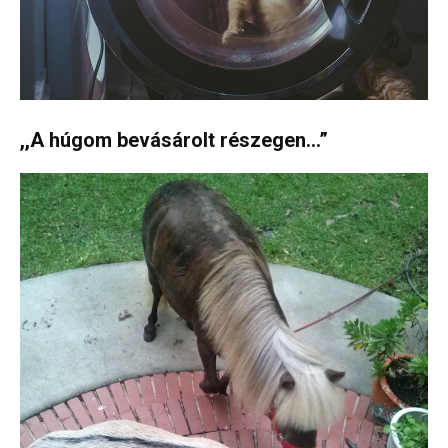
,,A húgom bevásárolt részegen…”