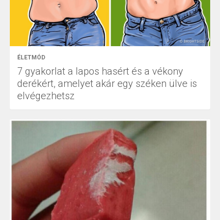
ÉLETMÓD
7 gyakorlat a lapos hasért és a vékony
derékért, amelyet akár egy széken ülve is
elvégezhetsz