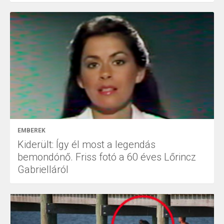
EMBEREK
Kiderült: Így él most a legendás
bemondónő. Friss fotó a 60 éves Lőrincz
Gabrielláról