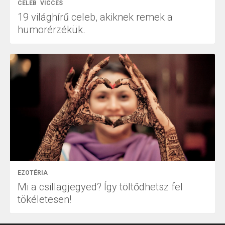
CELEB
VICCES
19 világhírű celeb, akiknek remek a
humorérzékük.
EZOTÉRIA
Mi a csillagjegyed? Így töltődhetsz fel
tökéletesen!