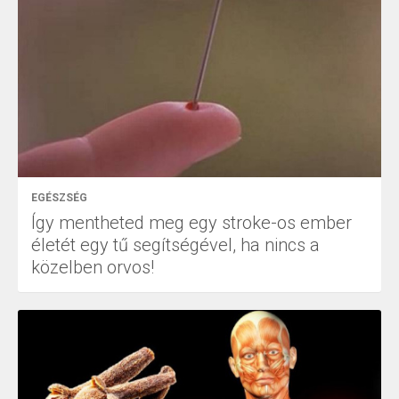
EGÉSZSÉG
Így mentheted meg egy stroke-os ember
életét egy tű segítségével, ha nincs a
közelben orvos!