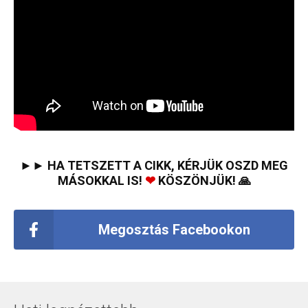
►► HA TETSZETT A CIKK, KÉRJÜK OSZD MEG
MÁSOKKAL IS!
❤
KÖSZÖNJÜK! 🙏
Megosztás Facebookon