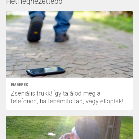
Heti legnézettebb
EMBEREK
Zseniális trükk! Így találod meg a
telefonod, ha lenémítottad, vagy ellopták!