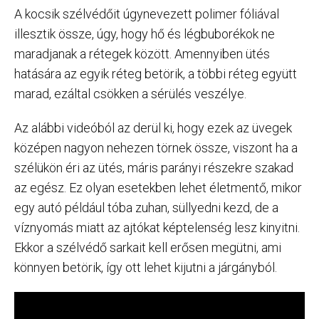
A kocsik szélvédőit úgynevezett polimer fóliával
illesztik össze, úgy, hogy hő és légbuborékok ne
maradjanak a rétegek között. Amennyiben ütés
hatására az egyik réteg betörik, a többi réteg együtt
marad, ezáltal csökken a sérülés veszélye.
Az alábbi videóból az derül ki, hogy ezek az üvegek
középen nagyon nehezen törnek össze, viszont ha a
szélükön éri az ütés, máris parányi részekre szakad
az egész. Ez olyan esetekben lehet életmentő, mikor
egy autó például tóba zuhan, süllyedni kezd, de a
víznyomás miatt az ajtókat képtelenség lesz kinyitni.
Ekkor a szélvédő sarkait kell erősen megütni, ami
könnyen betörik, így ott lehet kijutni a járgányból.