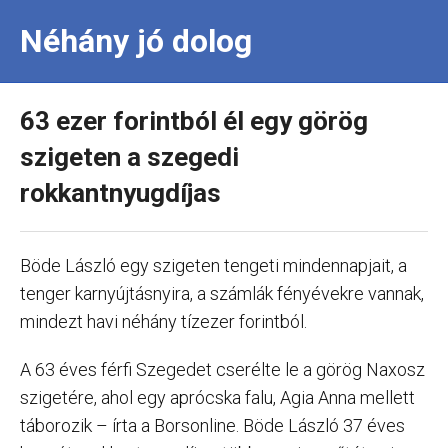
Néhány jó dolog
63 ezer forintból él egy görög
szigeten a szegedi
rokkantnyugdíjas
Böde László egy szigeten tengeti mindennapjait, a
tenger karnyújtásnyira, a számlák fényévekre vannak,
mindezt havi néhány tízezer forintból.
A 63 éves férfi Szegedet cserélte le a görög Naxosz
szigetére, ahol egy aprócska falu, Agia Anna mellett
táborozik – írta a Borsonline. Böde László 37 éves