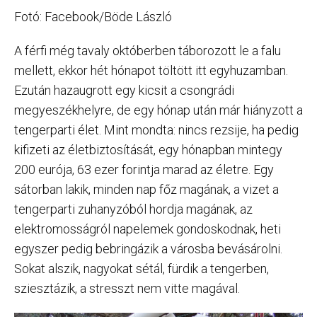
Fotó: Facebook/Böde László
A férfi még tavaly októberben táborozott le a falu
mellett, ekkor hét hónapot töltött itt egyhuzamban.
Ezután hazaugrott egy kicsit a csongrádi
megyeszékhelyre, de egy hónap után már hiányzott a
tengerparti élet. Mint mondta: nincs rezsije, ha pedig
kifizeti az életbiztosítását, egy hónapban mintegy
200 eurója, 63 ezer forintja marad az életre. Egy
sátorban lakik, minden nap főz magának, a vizet a
tengerparti zuhanyzóból hordja magának, az
elektromosságról napelemek gondoskodnak, heti
egyszer pedig bebringázik a városba bevásárolni.
Sokat alszik, nagyokat sétál, fürdik a tengerben,
sziesztázik, a stresszt nem vitte magával.