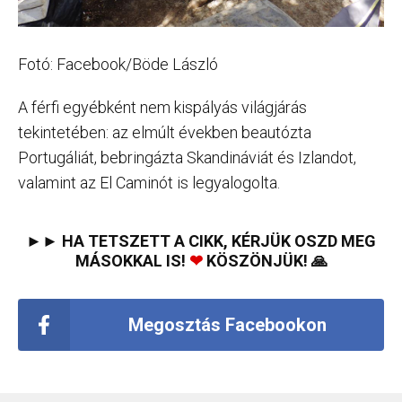
Fotó: Facebook/Böde László
A férfi egyébként nem kispályás világjárás
tekintetében: az elmúlt években beautózta
Portugáliát, bebringázta Skandináviát és Izlandot,
valamint az El Caminót is legyalogolta.
►► HA TETSZETT A CIKK, KÉRJÜK OSZD MEG
MÁSOKKAL IS!
❤
KÖSZÖNJÜK! 🙏
Megosztás Facebookon