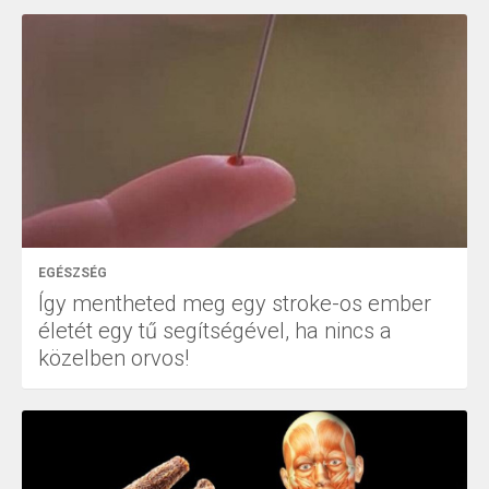
EGÉSZSÉG
Így mentheted meg egy stroke-os ember
életét egy tű segítségével, ha nincs a
közelben orvos!