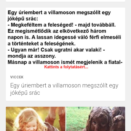
VICCEK
Egy úriembert a villamoson megszólít egy
jóképű srác