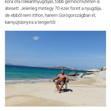
kora óta rokkantnyugdíjas, több gernincműtéten is
átesett. Jelenleg mintegy 70 ezer forint a nyugdíja,
de ebből nem itthon, hanem Görögországban él,
karnyújtásnyira a tengertől.