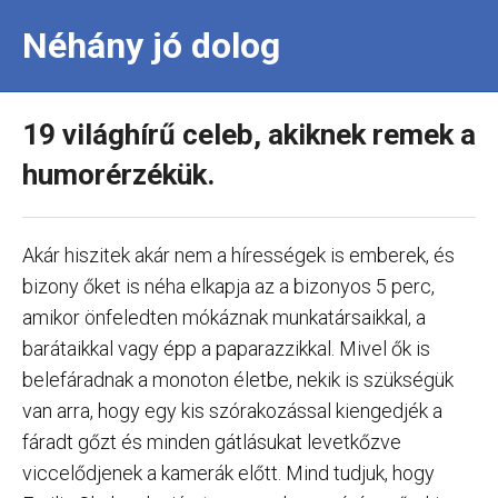
Néhány jó dolog
19 világhírű celeb, akiknek remek a
humorérzékük.
Akár hiszitek akár nem a hírességek is emberek, és
bizony őket is néha elkapja az a bizonyos 5 perc,
amikor önfeledten mókáznak munkatársaikkal, a
barátaikkal vagy épp a paparazzikkal. Mivel ők is
belefáradnak a monoton életbe, nekik is szükségük
van arra, hogy egy kis szórakozással kiengedjék a
fáradt gőzt és minden gátlásukat levetkőzve
viccelődjenek a kamerák előtt. Mind tudjuk, hogy