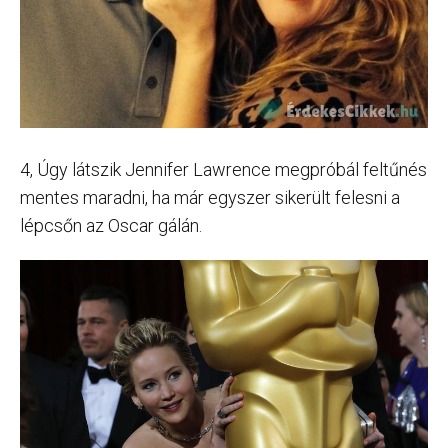
4, Úgy látszik Jennifer Lawrence megpróbál feltűnés
mentes maradni, ha már egyszer sikerült felesni a
lépcsőn az Oscar gálán.