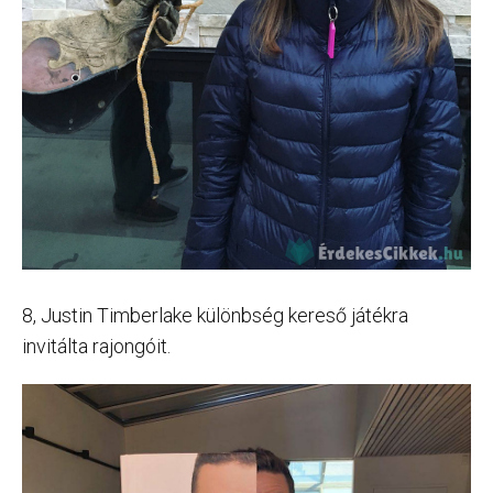
8, Justin Timberlake különbség kereső játékra
invitálta rajongóit.