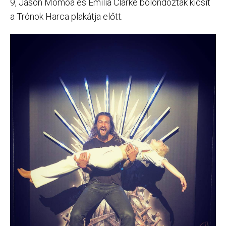
9, Jason Momoa és Emilia Clarke bolondoztak kicsit
a Trónok Harca plakátja előtt.