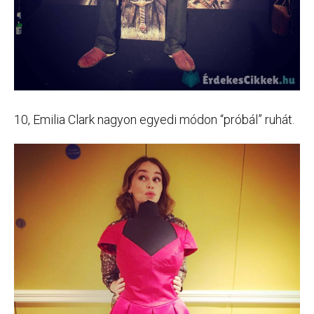
10, Emilia Clark nagyon egyedi módon “próbál” ruhát.