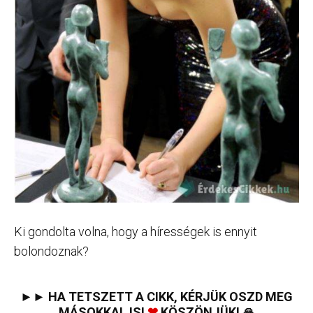
Ki gondolta volna, hogy a hírességek is ennyit
bolondoznak?
►► HA TETSZETT A CIKK, KÉRJÜK OSZD MEG
MÁSOKKAL IS!
❤
KÖSZÖNJÜK! 🙏