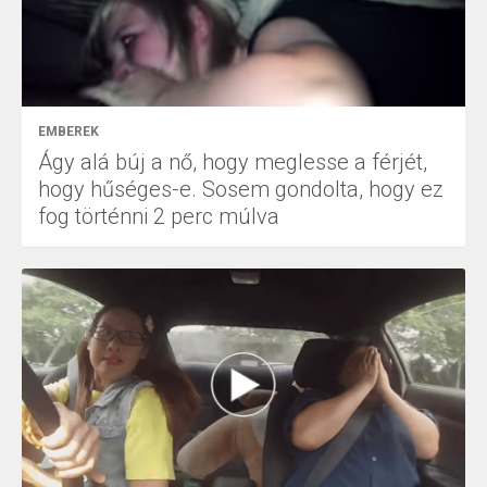
EMBEREK
Ágy alá búj a nő, hogy meglesse a férjét,
hogy hűséges-e. Sosem gondolta, hogy ez
fog történni 2 perc múlva