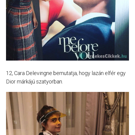
12, Cara Delevingne bemutatja, hogy lazán elfér egy
Dior márkájú szatyorban.