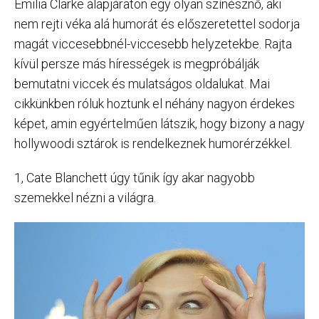
Emilia Clarke alapjáraton egy olyan színésznő, aki
nem rejti véka alá humorát és előszeretettel sodorja
magát viccesebbnél-viccesebb helyzetekbe. Rajta
kívül persze más hírességek is megpróbálják
bemutatni viccek és mulatságos oldalukat. Mai
cikkünkben róluk hoztunk el néhány nagyon érdekes
képet, amin egyértelműen látszik, hogy bizony a nagy
hollywoodi sztárok is rendelkeznek humorérzékkel.
1, Cate Blanchett úgy tűnik így akar nagyobb
szemekkel nézni a világra.