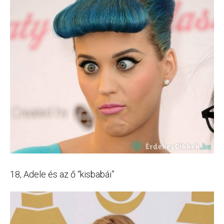
18, Adele és az ő “kisbabái”