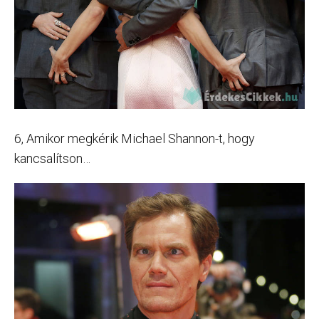
6, Amikor megkérik Michael Shannon-t, hogy
kancsalítson…