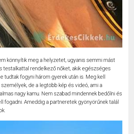
em könnyítik meg a helyzetet, ugyanis semmi mást
s testalkattal rendelkező nőket, akik egészséges
 tudtak fogyni három gyerek után is. Meg kell
 személyek, de a legtöbb kép és videó, ami a
hatalmas nagy kamu. Nem szabad mindennek bedőlni és
ell fogadni. Ameddig a partneretek gyönyörűnek talál
ok.