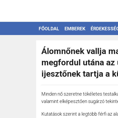
FŐOLDAL
EMBEREK
ÉRDEKESSÉ
EZOTÉRIA
Álomnőnek vallja m
megfordul utána az 
ijesztőnek tartja a k
Minden nő szeretne tökéletes testalkat
valamint elképesztően sugárzó tekinte
Kutatások szerint a legtöbb férfi az a