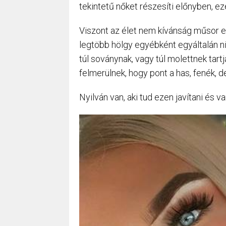
tekintetű nőket részesíti előnyben, e
Viszont az élet nem kívánság műsor e
legtöbb hölgy egyébként egyáltalán 
túl soványnak, vagy túl molettnek tart
felmerülnek, hogy pont a has, fenék, de
Nyilván van, aki tud ezen javítani és va