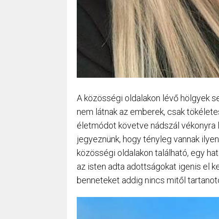
A közösségi oldalakon lévő hölgyek s
nem látnak az emberek, csak tökélete
életmódot követve nádszál vékonyra le
jegyeznünk, hogy tényleg vannak ilyen
közösségi oldalakon található, egy 
az isten adta adottságokat igenis el k
benneteket addig nincs mitől tartanot