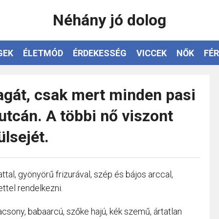
Néhány jó dolog
GEK
ÉLETMÓD
ÉRDEKESSÉG
VICCEK
NŐK
FÉR
agát, csak mert minden pasi
utcán. A többi nő viszont
ülsejét.
tal, gyönyörű frizurával, szép és bájos arccal,
ttel rendelkezni.
lacsony, babaarcú, szőke hajú, kék szemű, ártatlan