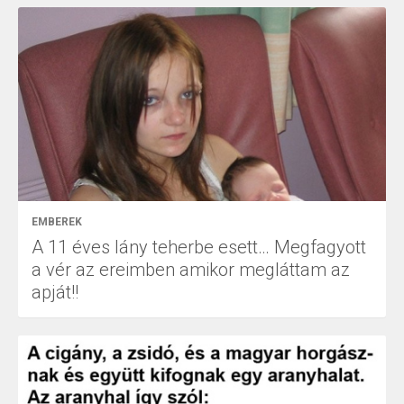
EMBEREK
A 11 éves lány teherbe esett… Megfagyott
a vér az ereimben amikor megláttam az
apját!!