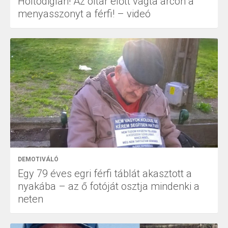
Holtodiglan! Az oltár előtt vágta arcon a
menyasszonyt a férfi! – videó
DEMOTIVÁLÓ
Egy 79 éves egri férfi táblát akasztott a
nyakába – az ő fotóját osztja mindenki a
neten