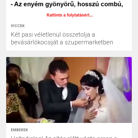
VICCEK
Két pasi véletlenül összetolja a
bevásárlókocsiját a szupermarketben
EMBEREK