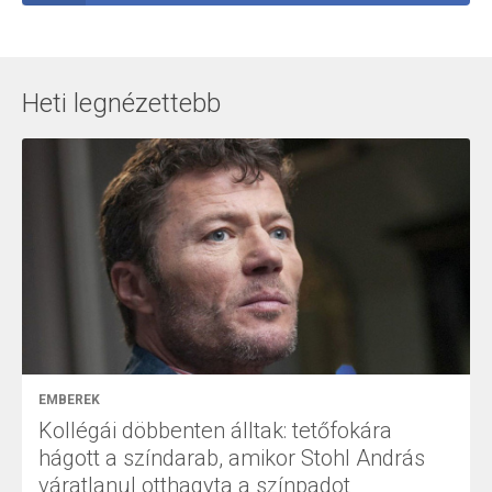
Heti legnézettebb
EMBEREK
Kollégái döbbenten álltak: tetőfokára
hágott a színdarab, amikor Stohl András
váratlanul otthagyta a színpadot