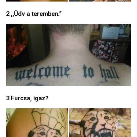
2 ,,Üdv a teremben.”
3 Furcsa, igaz?