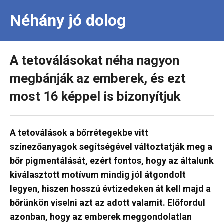
Néhány jó dolog
A tetoválásokat néha nagyon
megbánják az emberek, és ezt
most 16 képpel is bizonyítjuk
A tetoválások a bőrrétegekbe vitt
színezőanyagok segítségével változtatják meg a
bőr pigmentálását, ezért fontos, hogy az általunk
kiválasztott motívum mindig jól átgondolt
legyen, hiszen hosszú évtizedeken át kell majd a
bőrünkön viselni azt az adott valamit. Előfordul
azonban, hogy az emberek meggondolatlan