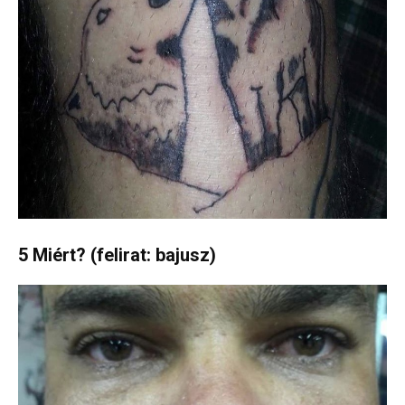
5 Miért? (felirat: bajusz)