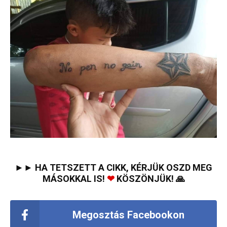
►► HA TETSZETT A CIKK, KÉRJÜK OSZD MEG
MÁSOKKAL IS!
❤
KÖSZÖNJÜK! 🙏
Megosztás Facebookon