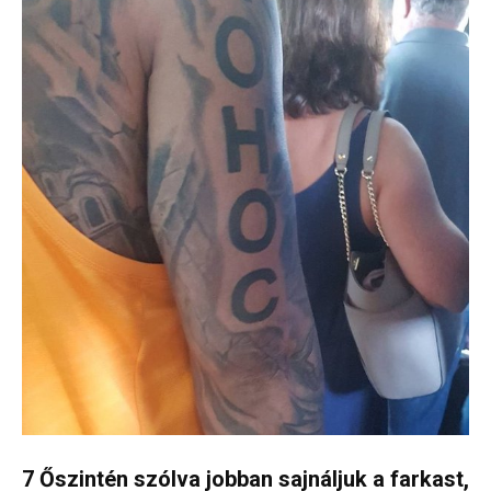
7 Őszintén szólva jobban sajnáljuk a farkast,