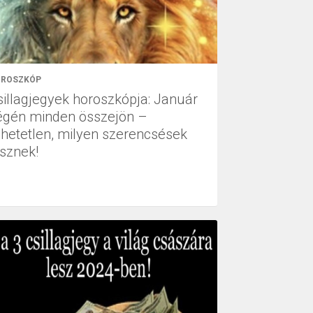
ROSZKÓP
sillagjegyek horoszkópja: Január
égén minden összejön –
ihetetlen, milyen szerencsések
esznek!