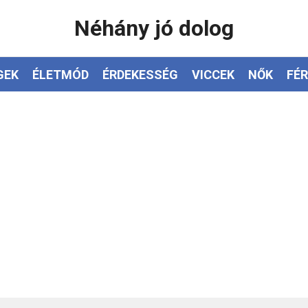
Néhány jó dolog
GEK
ÉLETMÓD
ÉRDEKESSÉG
VICCEK
NŐK
FÉR