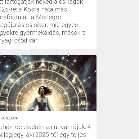
t tartogatják neked a csillagok
025-re: a Kosra hatalmas
orsfordulat, a Mérlegre
egújulás és siker, míg egyes
egyekre gyermekáldás, másokra
nyagi csőd vár:
ROSZKÓP
ehéz, de diadalmas út vár rájuk: 4
illagjegy, aki 2025-től egy teljes