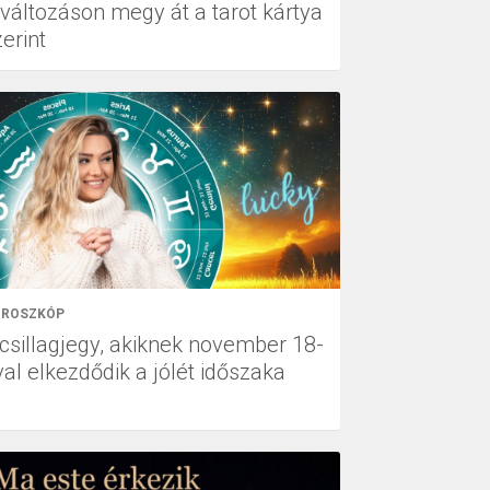
tváltozáson megy át a tarot kártya
erint
ROSZKÓP
 csillagjegy, akiknek november 18-
val elkezdődik a jólét időszaka