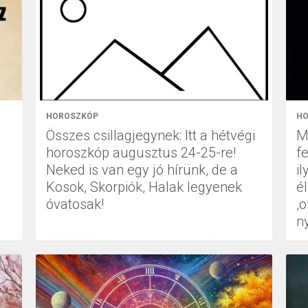
HOROSZKÓP
HO
Összes csillagjegynek: Itt a hétvégi
M
horoszkóp augusztus 24-25-re!
f
Neked is van egy jó hírünk, de a
il
Kosok, Skorpiók, Halak legyenek
é
óvatosak!
,
n