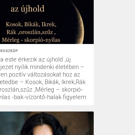
ROSZKÓP
a este érkezik az újhold ,új
ejezet nyílik mindenki életében –
yen pozitív változásokat hoz az
letedbe – Kosok, Bikák, Ikrek,Rák
oroszlán,szűz ,Mérleg – skorpió-
yilas -bak-vízöntő-halak figyelem