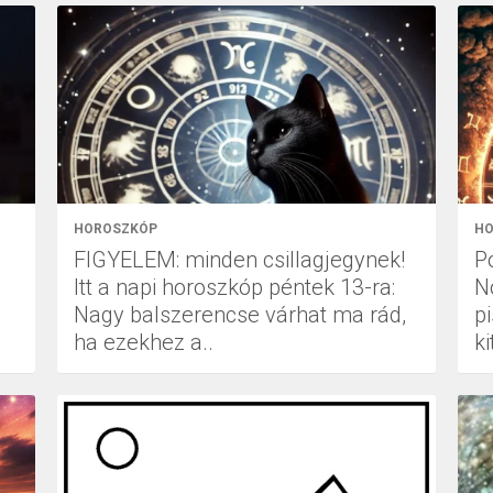
HOROSZKÓP
HO
FIGYELEM: minden csillagjegynek!
P
Itt a napi horoszkóp péntek 13-ra:
N
Nagy balszerencse várhat ma rád,
pi
ha ezekhez a..
k