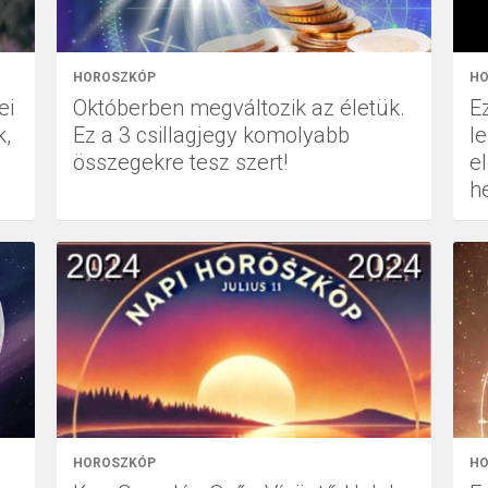
HOROSZKÓP
HO
ei
Októberben megváltozik az életük.
Ez
k,
Ez a 3 csillagjegy komolyabb
l
összegekre tesz szert!
e
h
HOROSZKÓP
HO