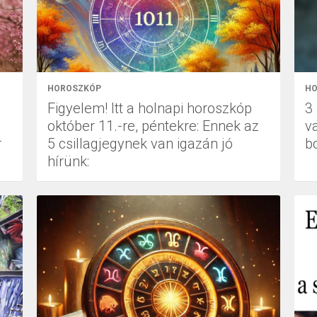
HOROSZKÓP
HO
Figyelem! Itt a holnapi horoszkóp
3 
október 11.-re, péntekre: Ennek az
va
r
5 csillagjegynek van igazán jó
b
hírünk: