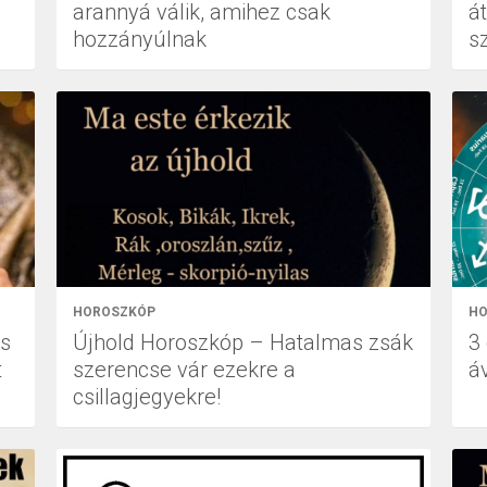
arannyá válik, amihez csak
á
hozzányúlnak
sz
HOROSZKÓP
HO
os
Újhold Horoszkóp – Hatalmas zsák
3
t
szerencse vár ezekre a
á
csillagjegyekre!