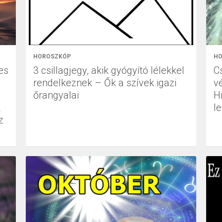
HOROSZKÓP
HO
es
3 csillagjegy, akik gyógyító lélekkel
C
rendelkeznek – Ők a szívek igazi
v
őrangyalai
H
k
l
z