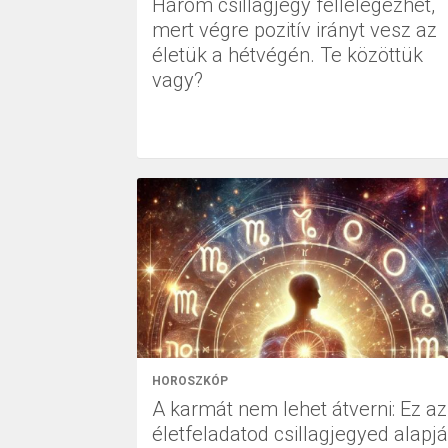
Három csillagjegy fellélegezhet,
mert végre pozitív irányt vesz az
életük a hétvégén. Te közöttük
vagy?
HOROSZKÓP
A karmát nem lehet átverni: Ez az
életfeladatod csillagjegyed alapjá