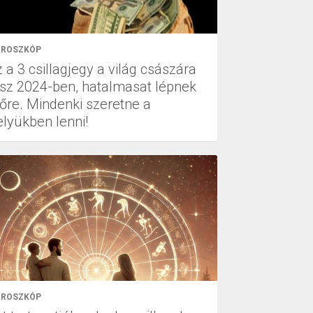
ROSZKÓP
 a 3 csillagjegy a világ császára
esz 2024-ben, hatalmasat lépnek
lőre. Mindenki szeretne a
elyükben lenni!
ROSZKÓP