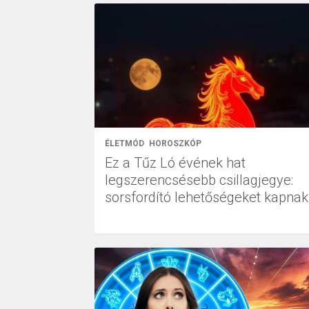
ÉLETMÓD
HOROSZKÓP
Ez a Tűz Ló évének hat
legszerencsésebb csillagjegye:
sorsfordító lehetőségeket kapnak