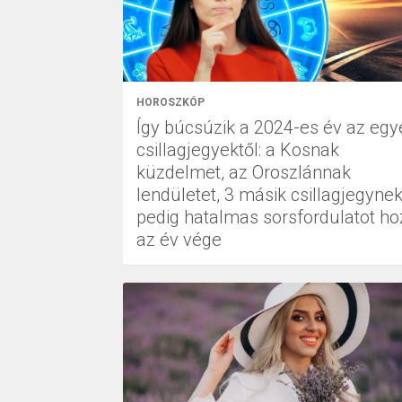
HOROSZKÓP
Így búcsúzik a 2024-es év az egy
csillagjegyektől: a Kosnak
küzdelmet, az Oroszlánnak
lendületet, 3 másik csillagjegyne
pedig hatalmas sorsfordulatot ho
az év vége