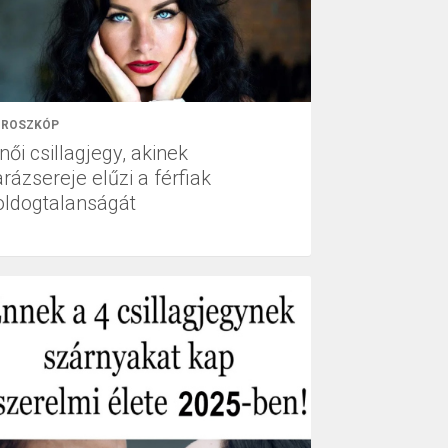
ROSZKÓP
női csillagjegy, akinek
rázsereje elűzi a férfiak
oldogtalanságát