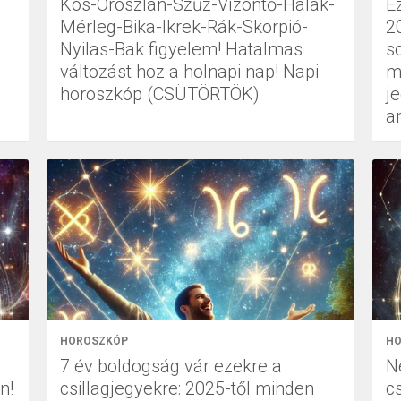
Kos-Oroszlán-Szűz-Vízöntő-Halak-
Ez
Mérleg-Bika-Ikrek-Rák-Skorpió-
2
Nyilas-Bak figyelem! Hatalmas
s
változást hoz a holnapi nap! Napi
m
horoszkóp (CSÜTÖRTÖK)
j
a
HOROSZKÓP
HO
7 év boldogság vár ezekre a
N
n!
csillagjegyekre: 2025-től minden
cs