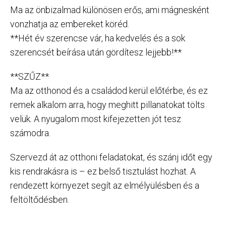
Ma az önbizalmad különösen erős, ami mágnesként
vonzhatja az embereket köréd.
**Hét év szerencse vár, ha kedvelés és a sok
szerencsét beírása után gördítesz lejjebb!**
**SZŰZ**
Ma az otthonod és a családod kerül előtérbe, és ez
remek alkalom arra, hogy meghitt pillanatokat tölts
velük. A nyugalom most kifejezetten jót tesz
számodra.
Szervezd át az otthoni feladatokat, és szánj időt egy
kis rendrakásra is – ez belső tisztulást hozhat. A
rendezett környezet segít az elmélyülésben és a
feltöltődésben.