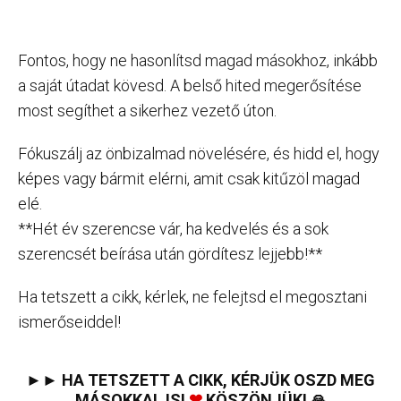
Fontos, hogy ne hasonlítsd magad másokhoz, inkább
a saját útadat kövesd. A belső hited megerősítése
most segíthet a sikerhez vezető úton.
Fókuszálj az önbizalmad növelésére, és hidd el, hogy
képes vagy bármit elérni, amit csak kitűzöl magad
elé.
**Hét év szerencse vár, ha kedvelés és a sok
szerencsét beírása után gördítesz lejjebb!**
Ha tetszett a cikk, kérlek, ne felejtsd el megosztani
ismerőseiddel!
►► HA TETSZETT A CIKK, KÉRJÜK OSZD MEG
MÁSOKKAL IS!
❤
KÖSZÖNJÜK! 🙏