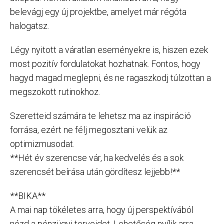
belevágj egy új projektbe, amelyet már régóta
halogatsz.
Légy nyitott a váratlan eseményekre is, hiszen ezek
most pozitív fordulatokat hozhatnak. Fontos, hogy
hagyd magad meglepni, és ne ragaszkodj túlzottan a
megszokott rutinokhoz.
Szeretteid számára te lehetsz ma az inspiráció
forrása, ezért ne félj megosztani velük az
optimizmusodat.
**Hét év szerencse vár, ha kedvelés és a sok
szerencsét beírása után gördítesz lejjebb!**
**BIKA**
A mai nap tökéletes arra, hogy új perspektívából
nézd a pénzügyi terveidet. Lehetőség nyílik arra,