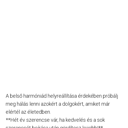
A belső harmóniád helyreállítása érdekében próbálj
meg hálás lenni azokért a dolgokért, amiket már
elértél az életedben.
**Hét év szerencse vár, ha kedvelés és a sok
szerencsét beírása után gördítesz lejjebb!**