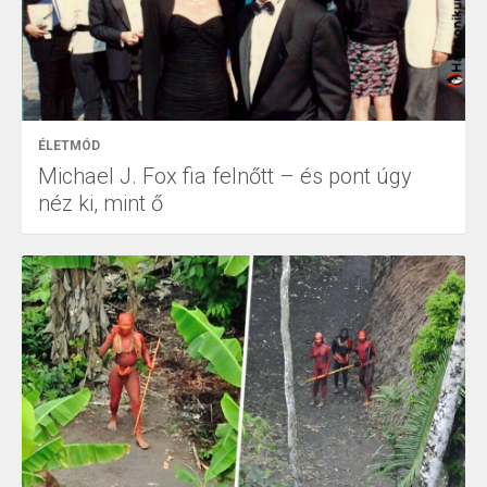
ÉLETMÓD
Michael J. Fox fia felnőtt – és pont úgy
néz ki, mint ő