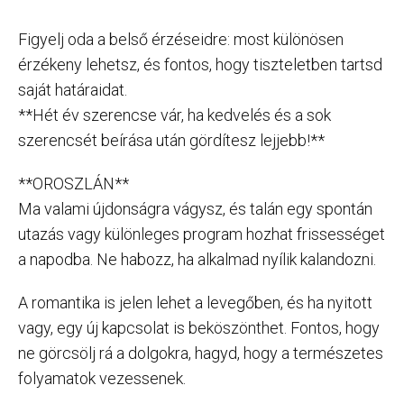
Figyelj oda a belső érzéseidre: most különösen
érzékeny lehetsz, és fontos, hogy tiszteletben tartsd
saját határaidat.
**Hét év szerencse vár, ha kedvelés és a sok
szerencsét beírása után gördítesz lejjebb!**
**OROSZLÁN**
Ma valami újdonságra vágysz, és talán egy spontán
utazás vagy különleges program hozhat frissességet
a napodba. Ne habozz, ha alkalmad nyílik kalandozni.
A romantika is jelen lehet a levegőben, és ha nyitott
vagy, egy új kapcsolat is beköszönthet. Fontos, hogy
ne görcsölj rá a dolgokra, hagyd, hogy a természetes
folyamatok vezessenek.