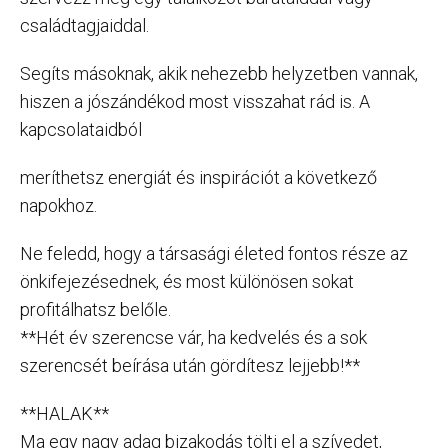
családtagjaiddal.
Segíts másoknak, akik nehezebb helyzetben vannak,
hiszen a jószándékod most visszahat rád is. A
kapcsolataidból
meríthetsz energiát és inspirációt a következő
napokhoz.
Ne feledd, hogy a társasági életed fontos része az
önkifejezésednek, és most különösen sokat
profitálhatsz belőle.
**Hét év szerencse vár, ha kedvelés és a sok
szerencsét beírása után gördítesz lejjebb!**
**HALAK**
Ma egy nagy adag bizakodás tölti el a szívedet,