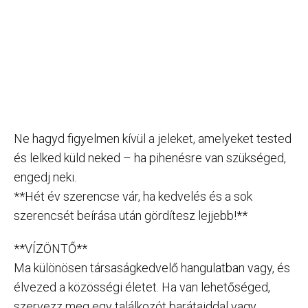
Ne hagyd figyelmen kívül a jeleket, amelyeket tested
és lelked küld neked – ha pihenésre van szükséged,
engedj neki.
**Hét év szerencse vár, ha kedvelés és a sok
szerencsét beírása után gördítesz lejjebb!**
**VÍZÖNTŐ**
Ma különösen társaságkedvelő hangulatban vagy, és
élvezed a közösségi életet. Ha van lehetőséged,
szervezz meg egy találkozót barátaiddal vagy