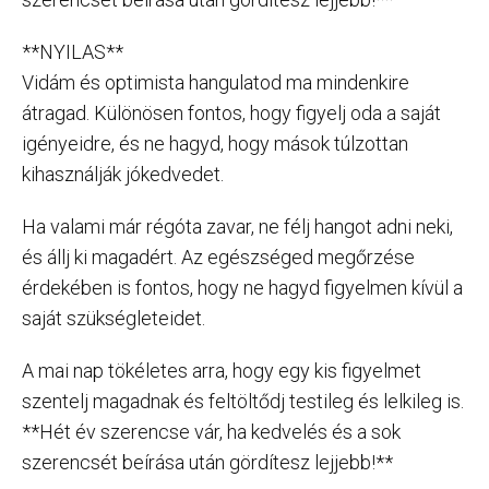
**NYILAS**
Vidám és optimista hangulatod ma mindenkire
átragad. Különösen fontos, hogy figyelj oda a saját
igényeidre, és ne hagyd, hogy mások túlzottan
kihasználják jókedvedet.
Ha valami már régóta zavar, ne félj hangot adni neki,
és állj ki magadért. Az egészséged megőrzése
érdekében is fontos, hogy ne hagyd figyelmen kívül a
saját szükségleteidet.
A mai nap tökéletes arra, hogy egy kis figyelmet
szentelj magadnak és feltöltődj testileg és lelkileg is.
**Hét év szerencse vár, ha kedvelés és a sok
szerencsét beírása után gördítesz lejjebb!**