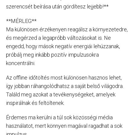
szerencsét beírása után gördítesz lejjebb!**
**MÉRLEG**
Ma különösen érzékenyen reagálsz a környezetedre,
és megérzed a legapróbb változásokat is. Ne
engedd, hogy mások negatív energiái lehúzzanak,
próbálj meg inkább pozitív impulzusokra
koncentrálni.
Az offline időtöltés most különösen hasznos lehet,
így jobban ráhangolódhatsz a saját belső világodra.
Találd meg azokat a tevékenységeket, amelyek
inspirálnak és feltöltenek.
Érdemes ma kerülni a túl sok közösségi média
használatot, mert könnyen magával ragadhat a sok
impulzus.