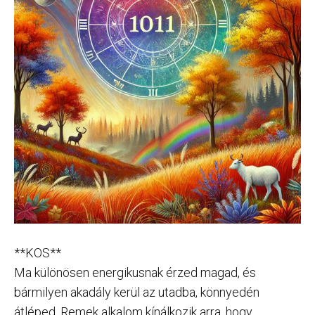
**KOS**
Ma különösen energikusnak érzed magad, és
bármilyen akadály kerül az utadba, könnyedén
átléped. Remek alkalom kínálkozik arra, hogy