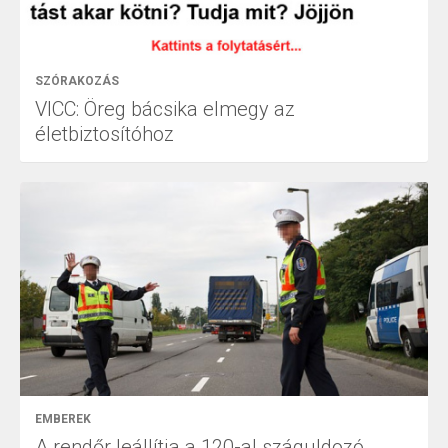
SZÓRAKOZÁS
VICC: Öreg bácsika elmegy az
életbiztosítóhoz
EMBEREK
A rendőr leállítja a 120-al száguldozó