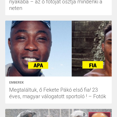
nyakába – az ő fotóját osztja mindenki a
neten
EMBEREK
Megtaláltuk, ő Fekete Pákó első fia! 23
éves, magyar válogatott sportoló ! – Fotók