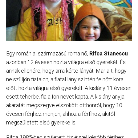
Egy romániai származású roma nő,
Rifca Stanescu
azonban 12 évesen hozta világra első gyerekét. És
annak ellenére, hogy arra kérte lányát, Maria-t, hogy
ne szüljön fiatalon, a fiatal lány szintén felnőtt kora
előtt hozta világra első gyerekét. A kislány 11 évesen
esett teherbe, fia a Ion nevet kapta. A kislány anyja
akaratát megszegve elszökött otthonról, hogy 10
évesen férjhez menjen, ahhoz a férfihoz, akitől
megszületett első gyereke is.
Rifca 1985-ben született, tíz évvel később férjhez