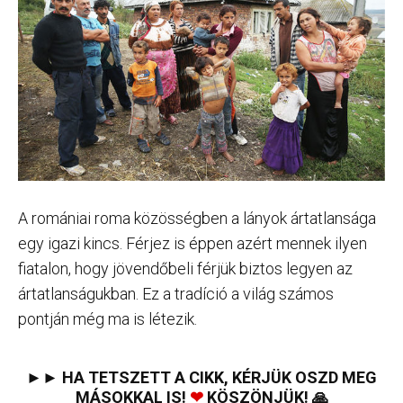
A romániai roma közösségben a lányok ártatlansága
egy igazi kincs. Férjez is éppen azért mennek ilyen
fiatalon, hogy jövendőbeli férjük biztos legyen az
ártatlanságukban. Ez a tradíció a világ számos
pontján még ma is létezik.
►► HA TETSZETT A CIKK, KÉRJÜK OSZD MEG
MÁSOKKAL IS!
❤
KÖSZÖNJÜK! 🙏