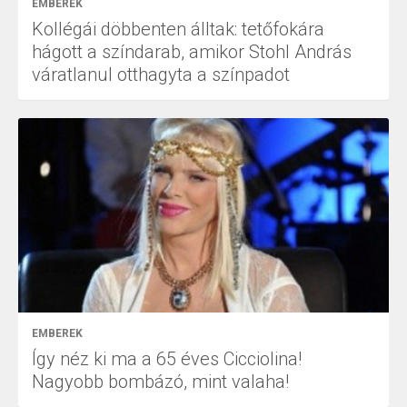
EMBEREK
Kollégái döbbenten álltak: tetőfokára
hágott a színdarab, amikor Stohl András
váratlanul otthagyta a színpadot
EMBEREK
Így néz ki ma a 65 éves Cicciolina!
Nagyobb bombázó, mint valaha!