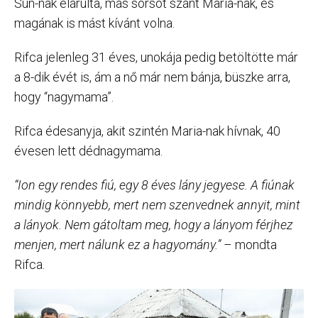
Sun-nak elárulta, más sorsot szánt Maria-nak, és
magának is mást kívánt volna.
Rifca jelenleg 31 éves, unokája pedig betöltötte már
a 8-dik évét is, ám a nő már nem bánja, büszke arra,
hogy “nagymama”.
Rifca édesanyja, akit szintén Maria-nak hívnak, 40
évesen lett dédnagymama.
“Ion egy rendes fiú, egy 8 éves lány jegyese. A fiúnak
mindig könnyebb, mert nem szenvednek annyit, mint
a lányok. Nem gátoltam meg, hogy a lányom férjhez
menjen, mert nálunk ez a hagyomány.”
– mondta
Rifca.