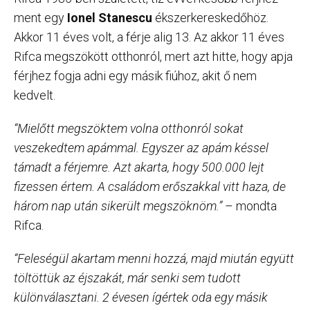
ment egy
Ionel Stanescu
ékszerkereskedőhöz.
Akkor 11 éves volt, a férje alig 13. Az akkor 11 éves
Rifca megszökött otthonról, mert azt hitte, hogy apja
férjhez fogja adni egy másik fiúhoz, akit ő nem
kedvelt.
“Mielőtt megszöktem volna otthonról sokat
veszekedtem apámmal. Egyszer az apám késsel
támadt a férjemre. Azt akarta, hogy 500.000 lejt
fizessen értem. A családom erőszakkal vitt haza, de
három nap után sikerült megszöknöm.”
– mondta
Rifca.
“Feleségül akartam menni hozzá, majd miután együtt
töltöttük az éjszakát, már senki sem tudott
különválasztani. 2 évesen ígértek oda egy másik