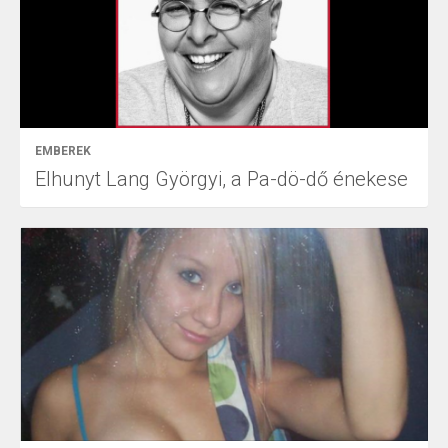
EMBEREK
Elhunyt Lang Györgyi, a Pa-dö-dő énekese