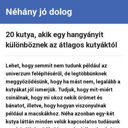
Néhány jó dolog
20 kutya, akik egy hangyányit
különböznek az átlagos kutyáktól
Lehet, hogy semmit nem tudunk például az
univerzum felépítéséről, de legtöbbünknek
meggyőződésünk, hogy ha mást nem, legalább a
kutyákat jól ismerjük. Tudjuk, hogy mit-miért
csinálnak, hogy mi okoz nekik örömet és
bánatot, illetve, hogy hogyan viszonyulnak
például a macskákhoz. Néha azonban egy-két
kutya láttán minden velük kapcsolatos tudásunk