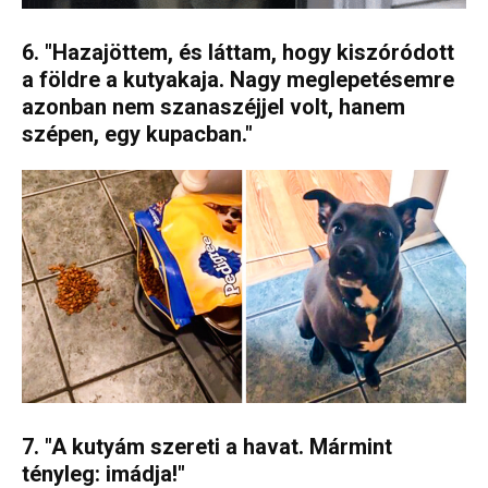
6. "Hazajöttem, és láttam, hogy kiszóródott
a földre a kutyakaja. Nagy meglepetésemre
azonban nem szanaszéjjel volt, hanem
szépen, egy kupacban."
7. "A kutyám szereti a havat. Mármint
tényleg: imádja!"