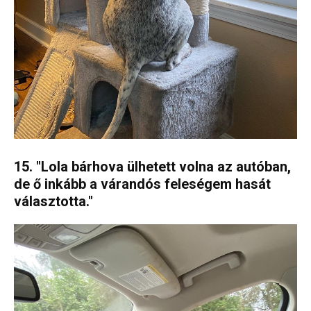
15. "Lola bárhova ülhetett volna az autóban,
de ő inkább a várandós feleségem hasát
választotta."