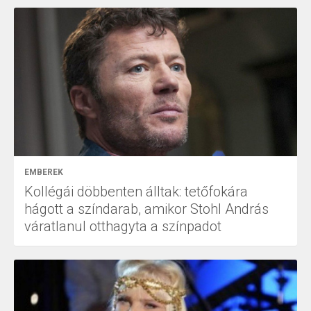
EMBEREK
Kollégái döbbenten álltak: tetőfokára
hágott a színdarab, amikor Stohl András
váratlanul otthagyta a színpadot