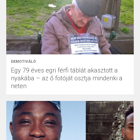
DEMOTIVÁLÓ
Egy 79 éves egri férfi táblát akasztott a
nyakába – az ő fotóját osztja mindenki a
neten