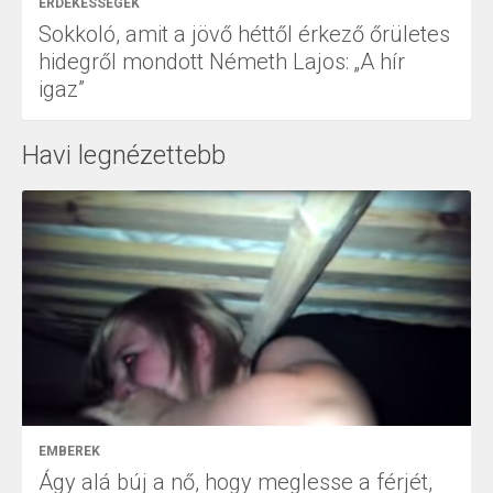
ÉRDEKESSÉGEK
Sokkoló, amit a jövő héttől érkező őrületes
hidegről mondott Németh Lajos: „A hír
igaz”
Havi legnézettebb
EMBEREK
Ágy alá búj a nő, hogy meglesse a férjét,