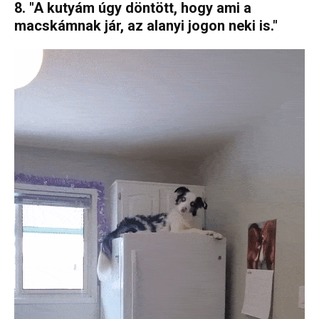
8. "A kutyám úgy döntött, hogy ami a
macskámnak jár, az alanyi jogon neki is."