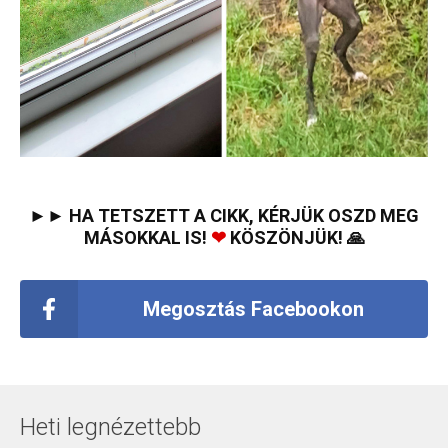
►► HA TETSZETT A CIKK, KÉRJÜK OSZD MEG
MÁSOKKAL IS!
❤
KÖSZÖNJÜK! 🙏
Megosztás Facebookon
Heti legnézettebb