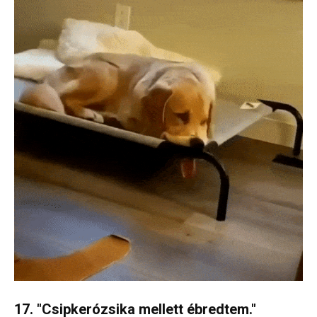
17. "Csipkerózsika mellett ébredtem."