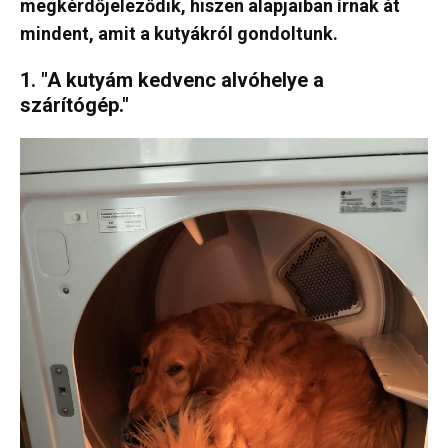
megkérdőjeleződik, hiszen alapjaiban írnak át
mindent, amit a kutyákról gondoltunk.
1. "A kutyám kedvenc alvóhelye a
szárítógép."