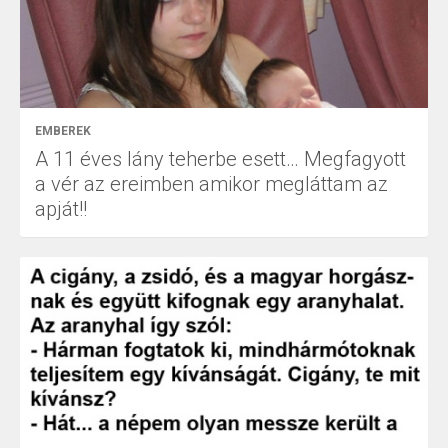
EMBEREK
A 11 éves lány teherbe esett… Megfagyott
a vér az ereimben amikor megláttam az
apját!!