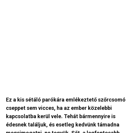
Ez a kis sétáló parókára emlékeztető szőrcsomó
cseppet sem vicces, ha az ember közelebbi
kapcsolatba kerül vele. Tehát bármennyire is
édesnek találjuk, és esetleg kedvünk támadna
megsimogatni, ne tegyük. Sőt, a legfontosabb,