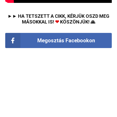
►► HA TETSZETT A CIKK, KÉRJÜK OSZD MEG
MÁSOKKAL IS!
❤
KÖSZÖNJÜK! 🙏
Megosztás Facebookon