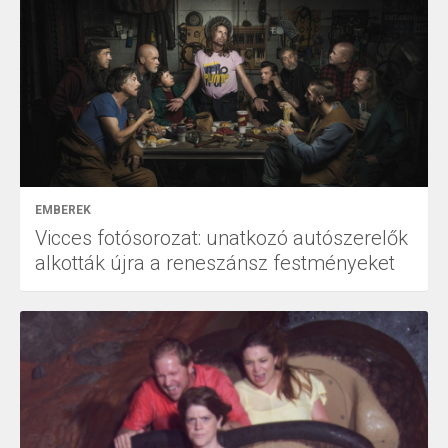
EMBEREK
Vicces fotósorozat: unatkozó autószerelők
alkották újra a reneszánsz festményeket