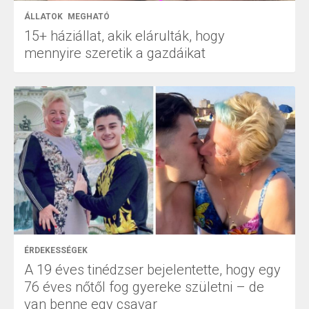
ÁLLATOK
MEGHATÓ
15+ háziállat, akik elárulták, hogy
mennyire szeretik a gazdáikat
ÉRDEKESSÉGEK
A 19 éves tinédzser bejelentette, hogy egy
76 éves nőtől fog gyereke születni – de
van benne egy csavar