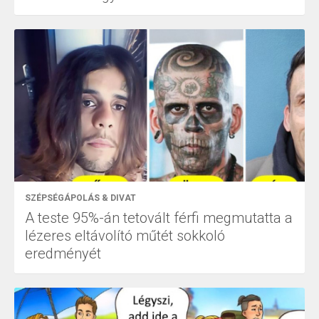
SZÉPSÉGÁPOLÁS & DIVAT
A teste 95%-án tetovált férfi megmutatta a
lézeres eltávolító műtét sokkoló
eredményét