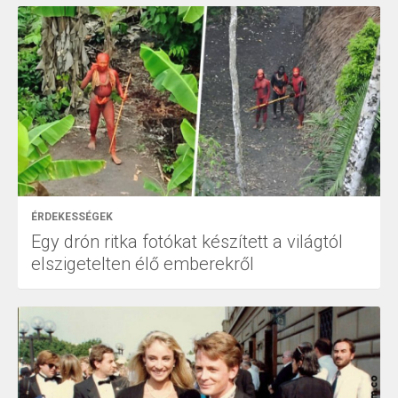
ÉRDEKESSÉGEK
Egy drón ritka fotókat készített a világtól
elszigetelten élő emberekről