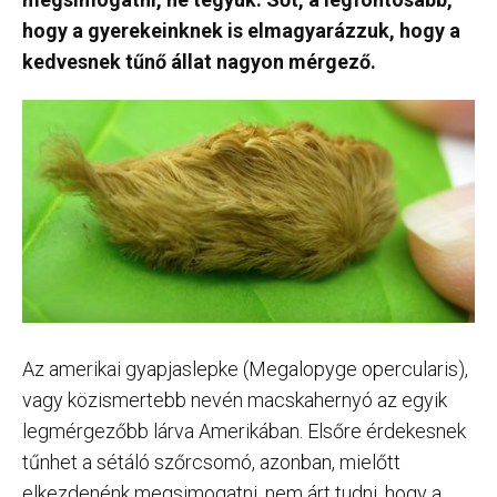
hogy a gyerekeinknek is elmagyarázzuk, hogy a
kedvesnek tűnő állat nagyon mérgező.
Az amerikai gyapjaslepke (Megalopyge opercularis),
vagy közismertebb nevén macskahernyó az egyik
legmérgezőbb lárva Amerikában. Elsőre érdekesnek
tűnhet a sétáló szőrcsomó, azonban, mielőtt
elkezdenénk megsimogatni, nem árt tudni, hogy a