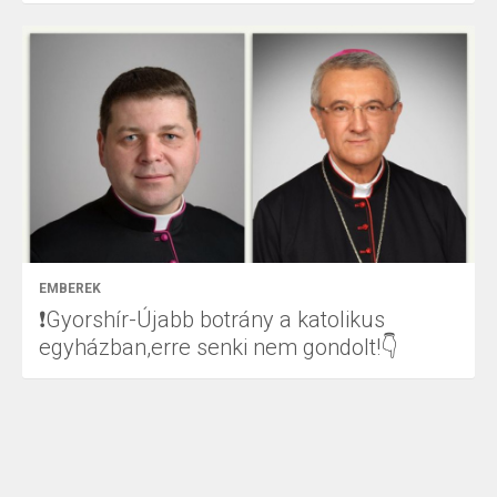
EMBEREK
❗Gyorshír-Újabb botrány a katolikus
egyházban,erre senki nem gondolt!👇