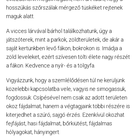
hosszúkás szőrszálak mérgező tüskéket rejtenek
maguk alatt.
A vicces lárvával bárhol találkozhatunk, úgy a
játszóterek, mint a parkok, zöldterületek, de akár a
saját kertünkben levő fákon, bokrokon is. Imádja a
zöld leveleket, ezért szívesen tölti élete nagy részét
a fákon. Kedvence a nyír- és a tölgyfa.
Vigyázzunk, hogy a szemlélődésen túl ne kerüljünk
közelebbi kapcsolatba vele, vagyis ne simogassuk,
fogdossuk. Csípésével nem csak az adott területen
okoz fájdalmat, hanem a végtagjaink többi részére is
kiterjedhet a szúró, sajgó érzés. Ezenkívül okozhat
fejfájást, hasi fájdalmat, bőrkiütést, fájdalmas
hólyagokat, hányingert.