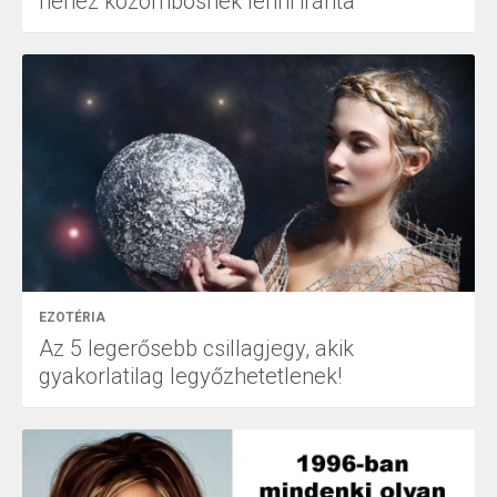
nehéz közömbösnek lenni iránta
EZOTÉRIA
Az 5 legerősebb csillagjegy, akik
gyakorlatilag legyőzhetetlenek!