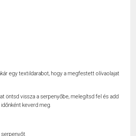
kár egy textildarabot, hogy a megfestett olívaolajat
ajat öntsd vissza a serpenyőbe, melegítsd fel és add
, időnként keverd meg.
a serpenyőt.