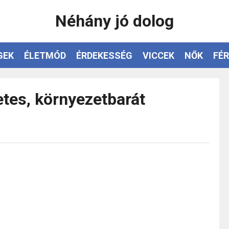
Néhány jó dolog
GEK
ÉLETMÓD
ÉRDEKESSÉG
VICCEK
NŐK
FÉR
etes, környezetbarát