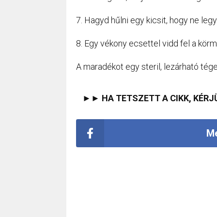
7. Hagyd hűlni egy kicsit, hogy ne leg
8. Egy vékony ecsettel vidd fel a kör
A maradékot egy steril, lezárható tége
►► HA TETSZETT A CIKK, KÉRJ
Me