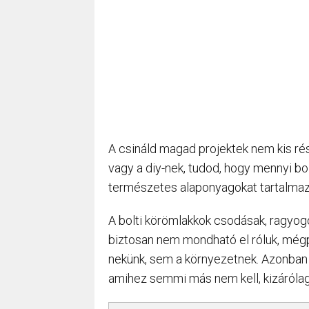
A csináld magad projektek nem kis rés
vagy a diy-nek, tudod, hogy mennyi bolt
természetes alaponyagokat tartalmazó
A bolti körömlakkok csodásak, ragyogó
biztosan nem mondható el róluk, mé
nekünk, sem a környezetnek. Azonban h
amihez semmi más nem kell, kizáróla