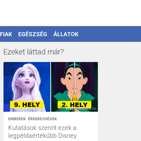
FIAK
EGÉSZSÉG
ÁLLATOK
Ezeket láttad már?
EMBEREK
ÉRDEKESSÉGEK
Kutatások szerint ezek a
legpéldaértékűbb Disney