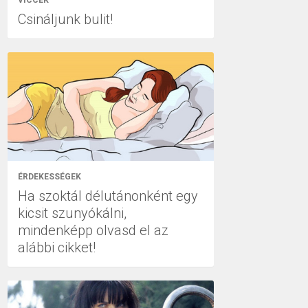
VICCEK
Csináljunk bulit!
ÉRDEKESSÉGEK
Ha szoktál délutánonként egy
kicsit szunyókálni,
mindenképp olvasd el az
alábbi cikket!