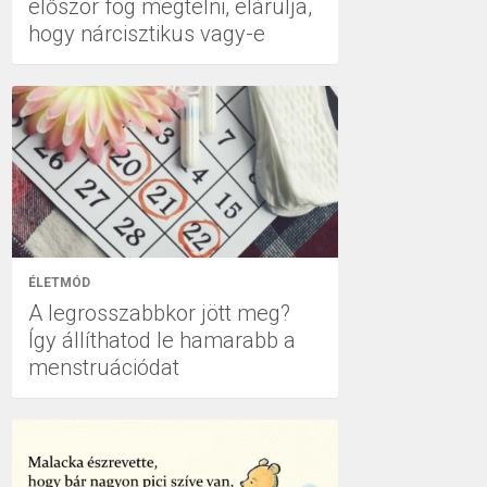
először fog megtelni, elárulja,
hogy nárcisztikus vagy-e
ÉLETMÓD
A legrosszabbkor jött meg?
Így állíthatod le hamarabb a
menstruációdat