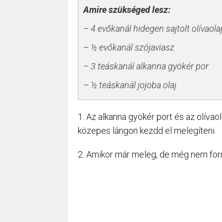
Amire szükséged lesz:
– 4 evőkanál hidegen sajtolt olívaola
– ½ evőkanál szójaviasz
– 3 teáskanál alkanna gyökér por
– ½ teáskanál jojoba olaj
1. Az alkanna gyökér port és az olíva
közepes lángon kezdd el melegíteni.
2. Amikor már meleg, de még nem forró