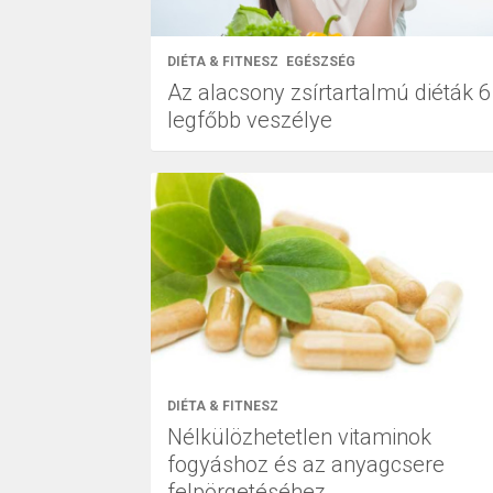
DIÉTA & FITNESZ
EGÉSZSÉG
Az alacsony zsírtartalmú diéták 6
legfőbb veszélye
DIÉTA & FITNESZ
Nélkülözhetetlen vitaminok
fogyáshoz és az anyagcsere
felpörgetéséhez