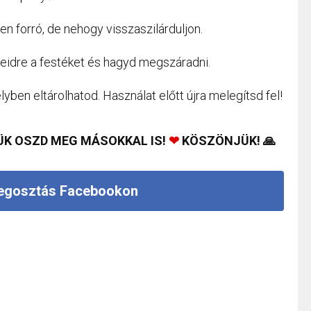
yen forró, de nehogy visszaszilárduljon.
meidre a festéket és hagyd megszáradni.
lyben eltárolhatod. Használat előtt újra melegítsd fel!
ÜK OSZD MEG MÁSOKKAL IS!
❤
KÖSZÖNJÜK! 🙏
gosztás Facebookon