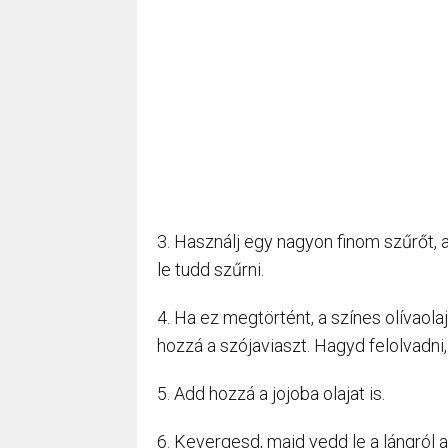
3. Használj egy nagyon finom szűrőt, a
le tudd szűrni.
4. Ha ez megtörtént, a színes olívaol
hozzá a szójaviaszt. Hagyd felolvadni
5. Add hozzá a jojoba olajat is.
6. Kevergesd, majd vedd le a lángról 