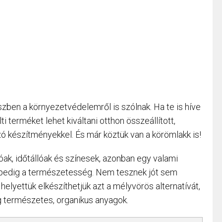
zben a környezetvédelemről is szólnak. Ha te is híve
i terméket lehet kiváltani otthon összeállított,
 készítményekkel. És már köztük van a körömlakk is!
ak, időtállóak és színesek, azonban egy valami
gpedig a természetesség. Nem tesznek jót sem
elyettük elkészíthetjük azt a mélyvörös alternatívát,
g természetes, organikus anyagok.