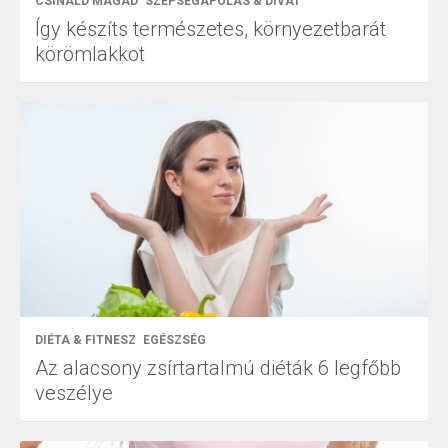
CSINÁLD MAGAD
SZÉPSÉGÁPOLÁS & DIVAT
Így készíts természetes, környezetbarát
körömlakkot
DIÉTA & FITNESZ
EGÉSZSÉG
Az alacsony zsírtartalmú diéták 6 legfőbb
veszélye