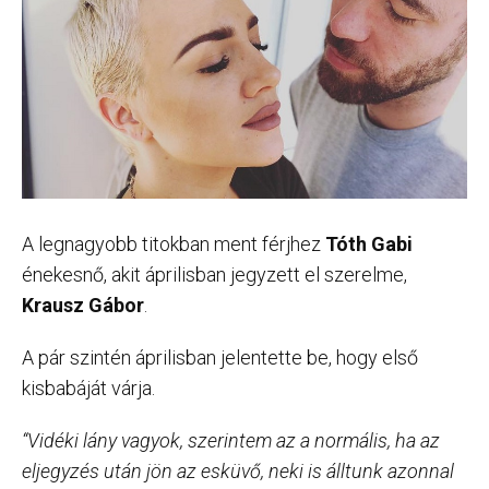
A legnagyobb titokban ment férjhez
Tóth Gabi
énekesnő, akit áprilisban jegyzett el szerelme,
Krausz Gábor
.
A pár szintén áprilisban jelentette be, hogy első
kisbabáját várja.
“Vidéki lány vagyok, szerintem az a normális, ha az
eljegyzés után jön az esküvő, neki is álltunk azonnal