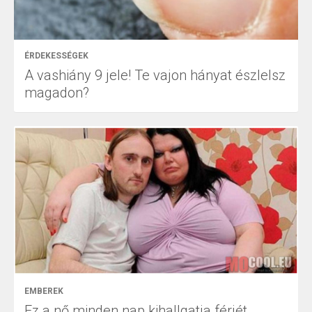
ÉRDEKESSÉGEK
A vashiány 9 jele! Te vajon hányat észlelsz
magadon?
EMBEREK
Ez a nő minden nap kihallgatja férjét