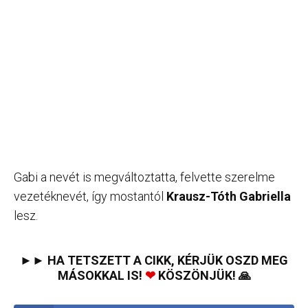
Gabi a nevét is megváltoztatta, felvette szerelme
vezetéknevét, így mostantól
Krausz-Tóth Gabriella
lesz.
►► HA TETSZETT A CIKK, KÉRJÜK OSZD MEG
MÁSOKKAL IS!
❤
KÖSZÖNJÜK! 🙏