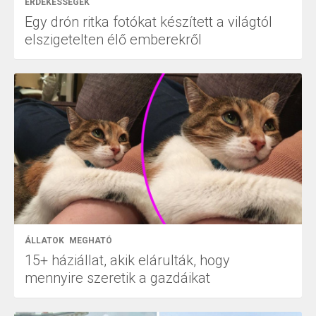
ÉRDEKESSÉGEK
Egy drón ritka fotókat készített a világtól
elszigetelten élő emberekről
ÁLLATOK
MEGHATÓ
15+ háziállat, akik elárulták, hogy
mennyire szeretik a gazdáikat