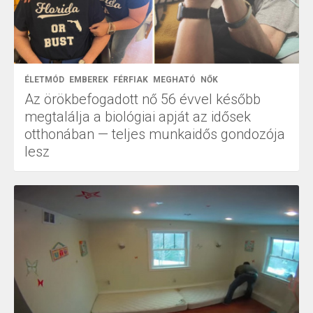
ÉLETMÓD
EMBEREK
FÉRFIAK
MEGHATÓ
NŐK
Az örökbefogadott nő 56 évvel később
megtalálja a biológiai apját az idősek
otthonában — teljes munkaidős gondozója
lesz