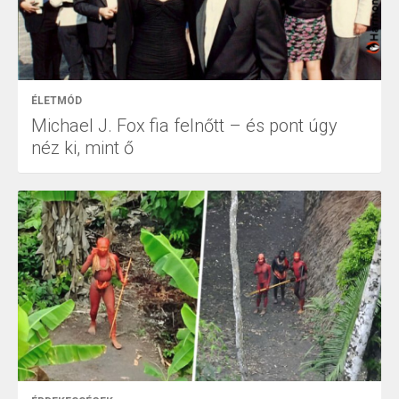
ÉLETMÓD
Michael J. Fox fia felnőtt – és pont úgy
néz ki, mint ő