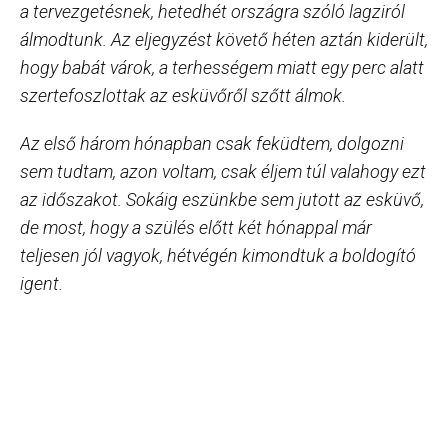
a tervezgetésnek, hetedhét országra szóló lagziról
álmodtunk. Az eljegyzést követő héten aztán kiderült,
hogy babát várok, a terhességem miatt egy perc alatt
szertefoszlottak az esküvőről szőtt álmok.
Az első három hónapban csak feküdtem, dolgozni
sem tudtam, azon voltam, csak éljem túl valahogy ezt
az időszakot. Sokáig eszünkbe sem jutott az esküvő,
de most, hogy a szülés előtt két hónappal már
teljesen jól vagyok, hétvégén kimondtuk a boldogító
igent.