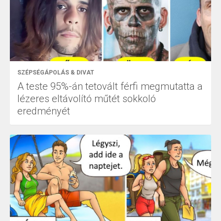
SZÉPSÉGÁPOLÁS & DIVAT
A teste 95%-án tetovált férfi megmutatta a
lézeres eltávolító műtét sokkoló
eredményét