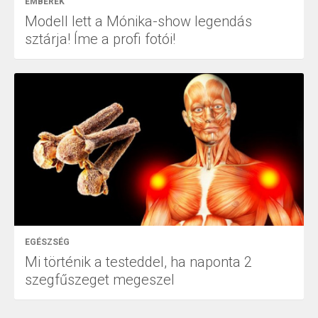
EMBEREK
Modell lett a Mónika-show legendás
sztárja! Íme a profi fotói!
EGÉSZSÉG
Mi történik a testeddel, ha naponta 2
szegfűszeget megeszel