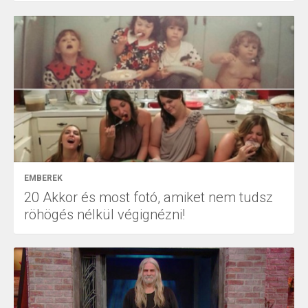
EMBEREK
20 Akkor és most fotó, amiket nem tudsz
röhögés nélkül végignézni!