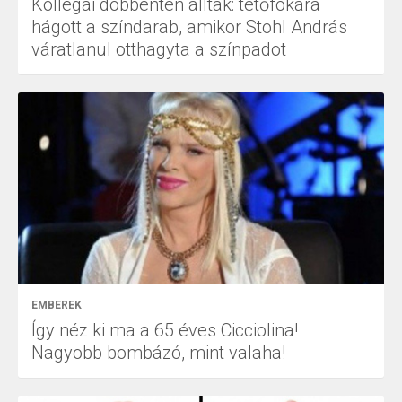
Kollégái döbbenten álltak: tetőfokára
hágott a színdarab, amikor Stohl András
váratlanul otthagyta a színpadot
EMBEREK
Így néz ki ma a 65 éves Cicciolina!
Nagyobb bombázó, mint valaha!