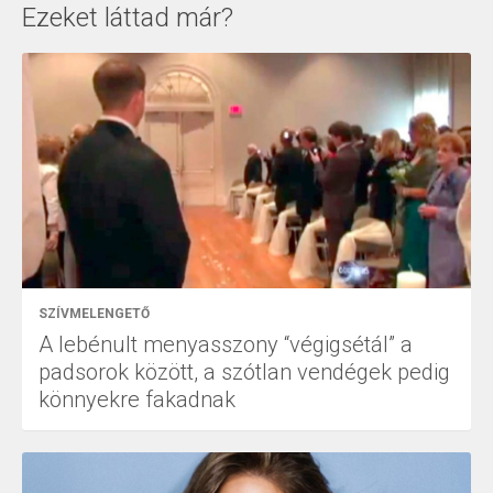
Ezeket láttad már?
SZÍVMELENGETŐ
A lebénult menyasszony “végigsétál” a
padsorok között, a szótlan vendégek pedig
könnyekre fakadnak