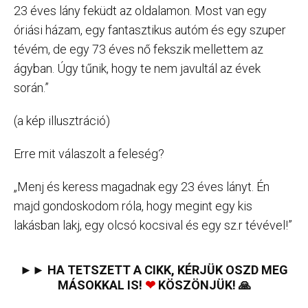
23 éves lány feküdt az oldalamon. Most van egy
óriási házam, egy fantasztikus autóm és egy szuper
tévém, de egy 73 éves nő fekszik mellettem az
ágyban. Úgy tűnik, hogy te nem javultál az évek
során.”
(a kép illusztráció)
Erre mit válaszolt a feleség?
„Menj és keress magadnak egy 23 éves lányt. Én
majd gondoskodom róla, hogy megint egy kis
lakásban lakj, egy olcsó kocsival és egy sz.r tévével!”
►► HA TETSZETT A CIKK, KÉRJÜK OSZD MEG
MÁSOKKAL IS!
❤
KÖSZÖNJÜK! 🙏