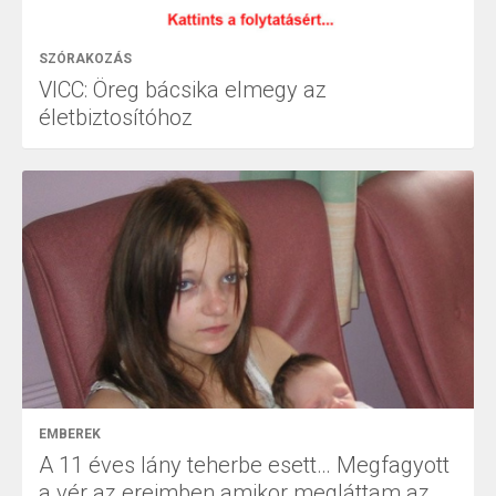
SZÓRAKOZÁS
VICC: Öreg bácsika elmegy az
életbiztosítóhoz
EMBEREK
A 11 éves lány teherbe esett… Megfagyott
a vér az ereimben amikor megláttam az