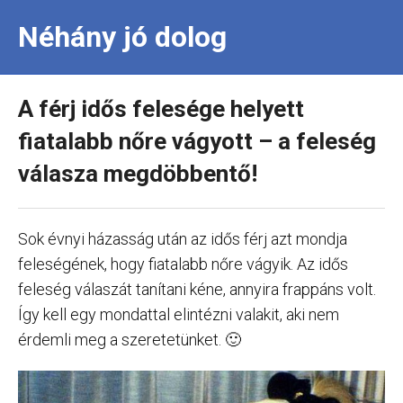
Néhány jó dolog
A férj idős felesége helyett
fiatalabb nőre vágyott – a feleség
válasza megdöbbentő!
Sok évnyi házasság után az idős férj azt mondja
feleségének, hogy fiatalabb nőre vágyik. Az idős
feleség válaszát tanítani kéne, annyira frappáns volt.
Így kell egy mondattal elintézni valakit, aki nem
érdemli meg a szeretetünket. 🙂