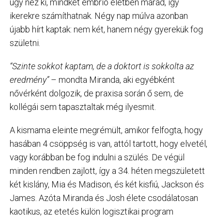
úgy néz ki, mindkét embrió életben marad, így
ikerekre számíthatnak. Négy nap múlva azonban
újabb hírt kaptak: nem két, hanem négy gyerekük fog
születni.
“Szinte sokkot kaptam, de a doktort is sokkolta az
eredmény”
– mondta Miranda, aki egyébként
nővérként dolgozik, de praxisa során ő sem, de
kollégái sem tapasztaltak még ilyesmit.
A kismama eleinte megrémült, amikor felfogta, hogy
hasában 4 csöppség is van, attól tartott, hogy elvetél,
vagy korábban be fog indulni a szülés. De végül
minden rendben zajlott, így a 34. héten megszületett
két kislány, Mia és Madison, és két kisfiú, Jackson és
James. Azóta Miranda és Josh élete csodálatosan
kaotikus, az etetés külön logisztikai program