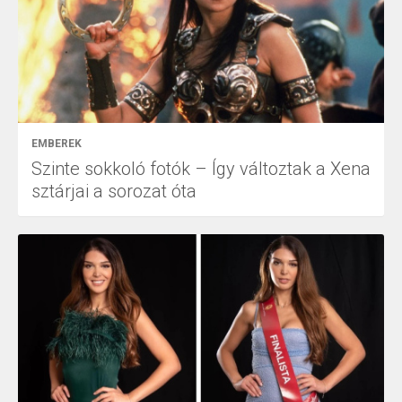
EMBEREK
Szinte sokkoló fotók – Így változtak a Xena
sztárjai a sorozat óta