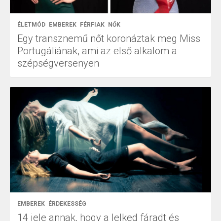
ÉLETMÓD
EMBEREK
FÉRFIAK
NŐK
Egy transznemű nőt koronáztak meg Miss
Portugáliának, ami az első alkalom a
szépségversenyen
EMBEREK
ÉRDEKESSÉG
14 jele annak, hogy a lelked fáradt és