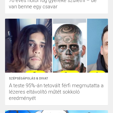
76 éves nőtől fog gyereke születni – de
van benne egy csavar
SZÉPSÉGÁPOLÁS & DIVAT
A teste 95%-án tetovált férfi megmutatta a
lézeres eltávolító műtét sokkoló
eredményét