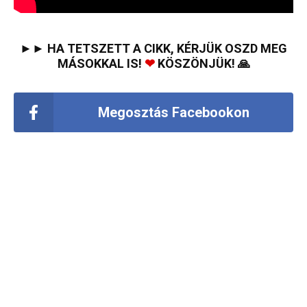
►► HA TETSZETT A CIKK, KÉRJÜK OSZD MEG
MÁSOKKAL IS!
❤
KÖSZÖNJÜK! 🙏
Megosztás Facebookon