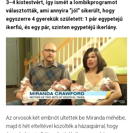
3–4 kistestvért, így ismét a lombikprogramot
választották, ami annyira “jól” sikerült, hogy
egyszerre 4 gyerekük született: 1 pár egypetejű
ikerfiú, és egy pár, szinten egypetéjű ikerlány.
Az orvosok két embriót ültettek be Miranda méhébe,
majd 6 hét elteltével közölték a házaspárral, hogy