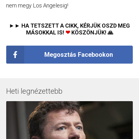
nem megy Los Angelesig!
►► HA TETSZETT A CIKK, KÉRJÜK OSZD MEG
MÁSOKKAL IS!
❤
KÖSZÖNJÜK! 🙏
Megosztás Facebookon
Heti legnézettebb