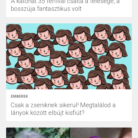
A katonát 35 férfival csalta a felesége, a
bosszúja fantasztikus volt
EMBEREK
Csak a zseniknek sikerül! Megtalálod a
lányok között elbújt kisfiút?