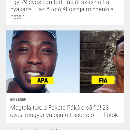
Egy 79 éves egri férfi táblát akasztott a
nyakába – az ő fotóját osztja mindenki a
neten
EMBEREK
Megtaláltuk, ő Fekete Pákó első fia! 23
éves, magyar válogatott sportoló ! – Fotók