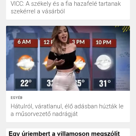
VICC: A székely és a fia hazafelé tartanak
szekérrel a vásárból
EGYÉB
Hátulról, váratlanul, élő adásban húzták le
a műsorvezető nadrágját