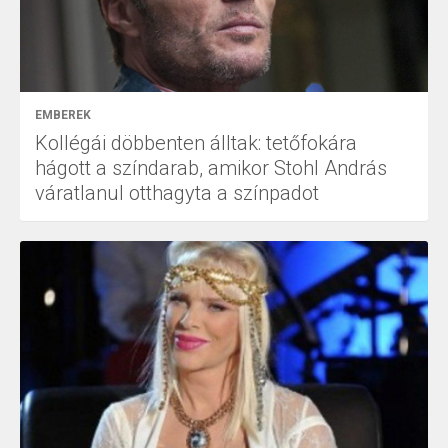
EMBEREK
Kollégái döbbenten álltak: tetőfokára
hágott a színdarab, amikor Stohl András
váratlanul otthagyta a színpadot