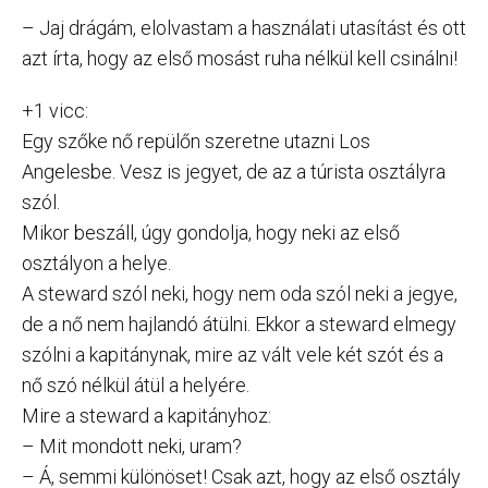
– Jaj drágám, elolvastam a használati utasítást és ott
azt írta, hogy az első mosást ruha nélkül kell csinálni!
+1 vicc:
Egy szőke nő repülőn szeretne utazni Los
Angelesbe. Vesz is jegyet, de az a túrista osztályra
szól.
Mikor beszáll, úgy gondolja, hogy neki az első
osztályon a helye.
A steward szól neki, hogy nem oda szól neki a jegye,
de a nő nem hajlandó átülni. Ekkor a steward elmegy
szólni a kapitánynak, mire az vált vele két szót és a
nő szó nélkül átül a helyére.
Mire a steward a kapitányhoz:
– Mit mondott neki, uram?
– Á, semmi különöset! Csak azt, hogy az első osztály