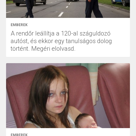
EMBEREK
A rendőr leállítja a 120-al száguldozó
autóst, és ekkor egy tanulságos dolog
történt. Megéri elolvasd.
EMBEREK