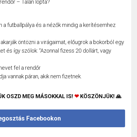
rendőr – Talán lopta?
n a futballpálya és a nézők mindig a kerítésemhez
karják öntözni a virágaimat, előugrok a bokorból egy
t és így szólok: “Azonnal fizess 20 dollárt, vagy
nevet fel a rendőr
ja vannak páran, akik nem fizetnek.
ÜK OSZD MEG MÁSOKKAL IS!
❤
KÖSZÖNJÜK! 🙏
gosztás Facebookon