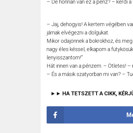
– De honnan van ez a pénz? – kérdi a 
– Jaj, dehogyis! A kertem végében va
járnak elvégezni a dolgukat.
Mikor odajönnek a bokrokhoz, és meg a
nagy éles késsel, elkapom a fütykösüke
lenyisszantom!”
Hát innen van a pénzem. – Ötletes! – 
– És a másik szatyorban mi van? – Tud
►► HA TETSZETT A CIKK, KÉRJ
Me