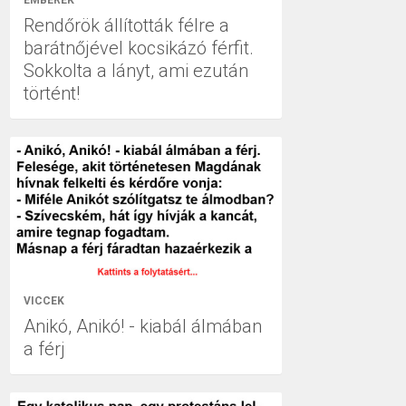
EMBEREK
Rendőrök állították félre a
barátnőjével kocsikázó férfit.
Sokkolta a lányt, ami ezután
történt!
VICCEK
Anikó, Anikó! - kiabál álmában
a férj