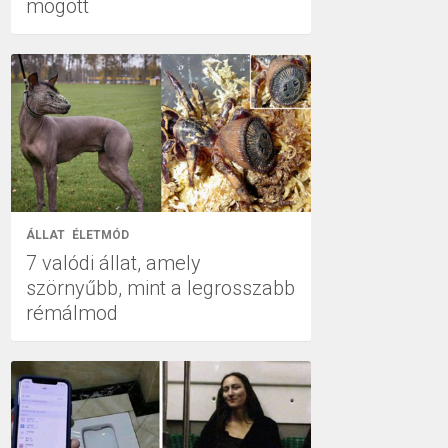
mögött
ÁLLAT
ÉLETMÓD
7 valódi állat, amely
szörnyűbb, mint a legrosszabb
rémálmod