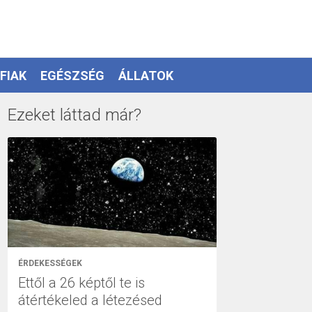
FIAK
EGÉSZSÉG
ÁLLATOK
Ezeket láttad már?
ÉRDEKESSÉGEK
Ettől a 26 képtől te is
átértékeled a létezésed