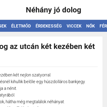
Néhány jó dolog
GEK
ÉLETMÓD
ÉRDEKESSÉG
VICCEK
NŐK
FÉR
og az utcán két kezében két
zében két nejlon szatyorral.
snél kihullik belőle egy húszdolláros bankjegy.
a a nénit.
atyrából.
ok, hátha még megtalálok néhányat.