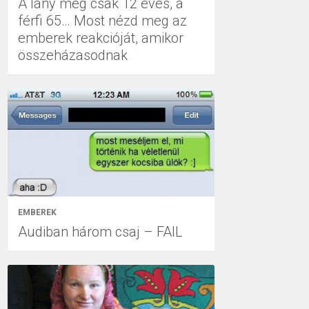
A lány még csak 12 éves, a
férfi 65… Most nézd meg az
emberek reakcióját, amikor
összeházasodnak
EMBEREK
Audiban három csaj – FAIL