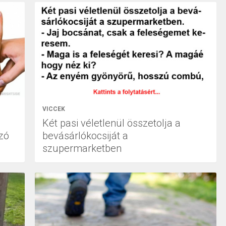
VICCEK
Két pasi véletlenül összetolja a
zó
bevásárlókocsiját a
szupermarketben