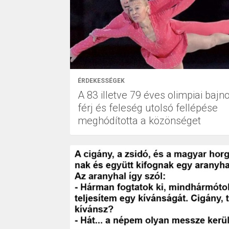
ÉRDEKESSÉGEK
A 83 illetve 79 éves olimpiai bajn
férj és feleség utolsó fellépése
meghódította a közönséget