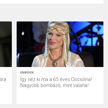
EMBEREK
ára
Így néz ki ma a 65 éves Cicciolina!
Nagyobb bombázó, mint valaha!