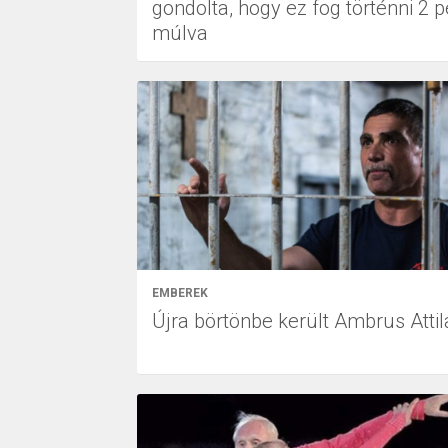
gondolta, hogy ez fog történni 2 p
múlva
EMBEREK
Újra börtönbe került Ambrus Attil