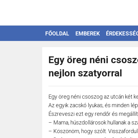
FŐOLDAL
EMBEREK
ÉRDEKESSÉ
EZOTÉRIA
Egy öreg néni csosz
nejlon szatyorral
Egy öreg néni csoszog az utcán két ke
Az egyik zacskó lyukas, és minden lépé
Észreveszi ezt egy rendőr és megállítj
– Mama, húszdollárosok hullanak a sz
– Köszönöm, hogy szólt. Visszafordul