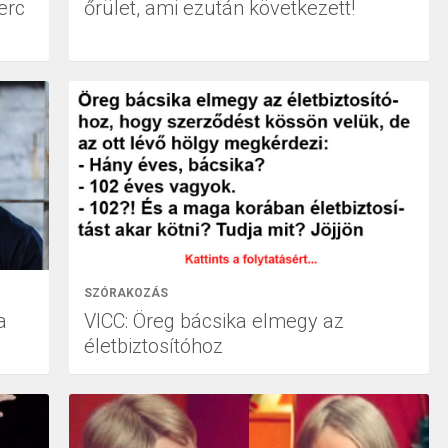
erc
őrület, ami ezután következett!
SZÓRAKOZÁS
a
VICC: Öreg bácsika elmegy az
életbiztosítóhoz