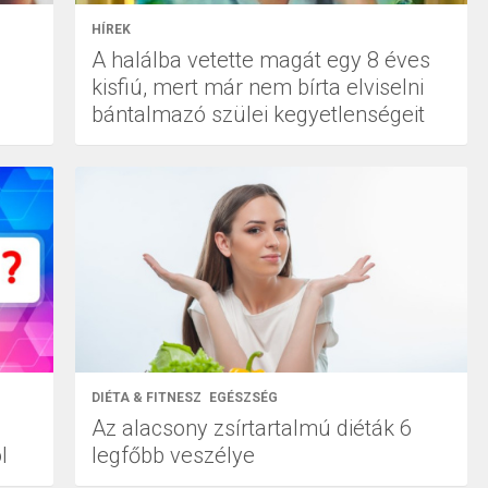
HÍREK
A halálba vetette magát egy 8 éves
kisfiú, mert már nem bírta elviselni
bántalmazó szülei kegyetlenségeit
DIÉTA & FITNESZ
EGÉSZSÉG
Az alacsony zsírtartalmú diéták 6
l
legfőbb veszélye