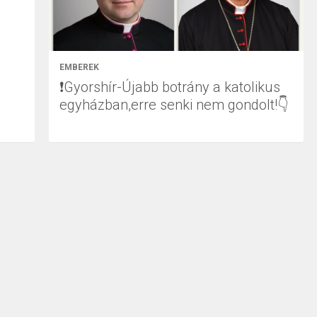
EMBEREK
❗Gyorshír-Újabb botrány a katolikus
egyházban,erre senki nem gondolt!👇