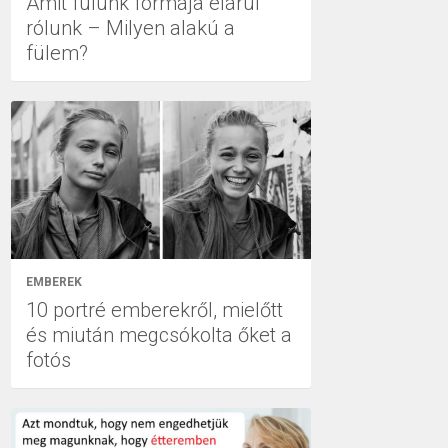
Amit fülünk formája elárul
rólunk – Milyen alakú a
fülem?
EMBEREK
10 portré emberekről, mielőtt
és miután megcsókolta őket a
fotós