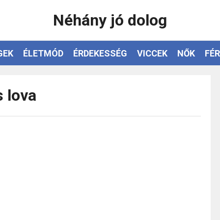
Néhány jó dolog
GEK
ÉLETMÓD
ÉRDEKESSÉG
VICCEK
NŐK
FÉR
 lova