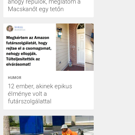
ahogy repülök, meglátom a
Macskanőt egy tetőn
HUMOR
12 ember, akinek epikus
élménye volt a
futárszolgálattal