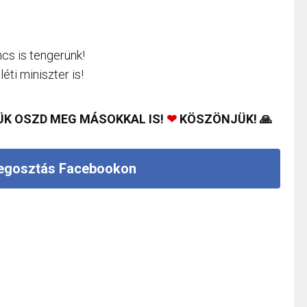
ncs is tengerünk!
éti miniszter is!
ÜK OSZD MEG MÁSOKKAL IS!
❤
KÖSZÖNJÜK! 🙏
gosztás Facebookon