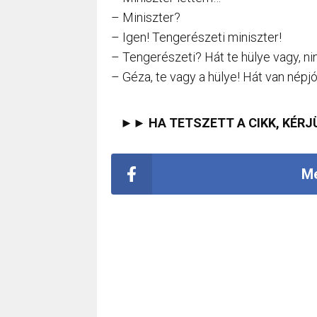
– Miniszter?
– Igen! Tengerészeti miniszter!
– Tengerészeti? Hát te hülye vagy, ni
– Géza, te vagy a hülye! Hát van népjól
►► HA TETSZETT A CIKK, KÉRJ
Me