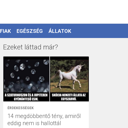
FIAK
EGÉSZSÉG
ÁLLATOK
Ezeket láttad már?
ÉRDEKESSÉGEK
14 megdöbbentő tény, amiről
eddig nem is hallottál