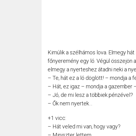
Kimúlik a szélhámos lova. Elmegy hát 
főnyeremény egy ló. Végül összejön a 
elmegy a nyerteshez átadni neki a ny
– Te, hát ez a ló döglött! – mondja a 
– Hát, ez igaz – mondja a gazember –
– Jó, de mi lesz a többiek pénzével?
– Ők nem nyertek…
+1 vicc:
– Hát veled mi van, hogy vagy?
– Miniszter lettem…