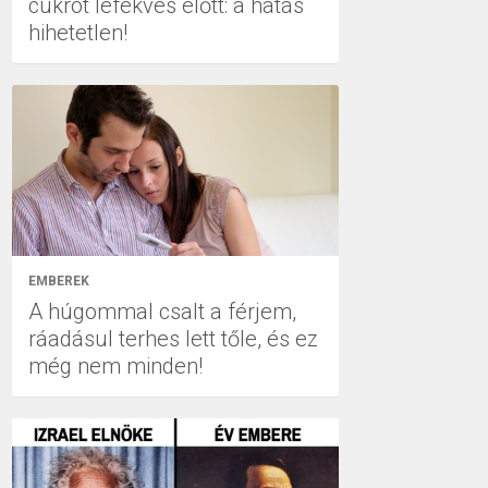
cukrot lefekvés előtt: a hatás
hihetetlen!
EMBEREK
A húgommal csalt a férjem,
ráadásul terhes lett tőle, és ez
még nem minden!