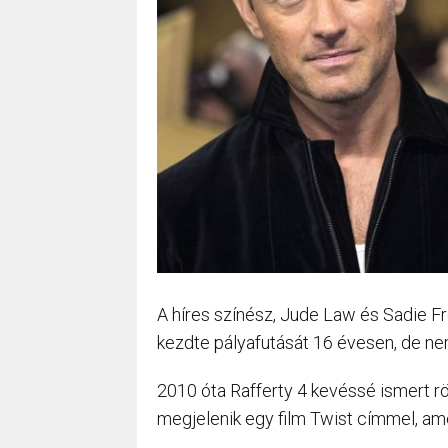
A híres színész, Jude Law és Sadie Fr
kezdte pályafutását 16 évesen, de nem 
2010 óta Rafferty 4 kevéssé ismert rö
megjelenik egy film Twist címmel, ame