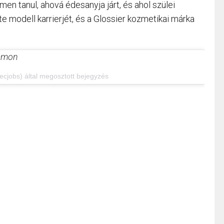
en tanul, ahová édesanyja járt, és ahol szülei
e modell karrierjét, és a Glossier kozmetikai márka
ramon
cjobs) által megosztott bejegyzés