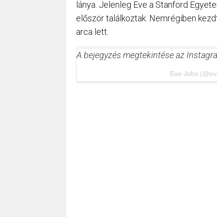
lánya. Jelenleg Eve a Stanford Egyetem
először találkoztak. Nemrégiben kezdt
arca lett.
A bejegyzés megtekintése az Instag
Eve Jobs (@eve