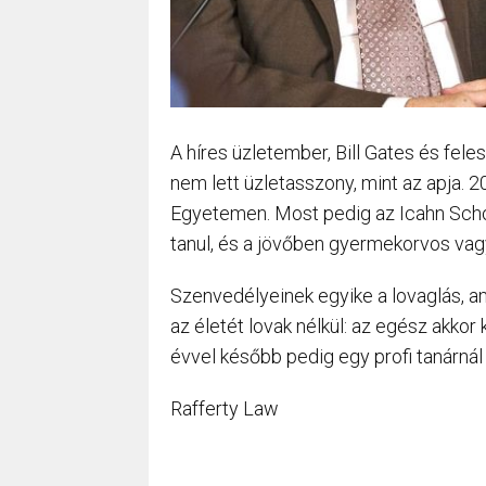
A híres üzletember, Bill Gates és fel
nem lett üzletasszony, mint az apja.
Egyetemen. Most pedig az Icahn Scho
tanul, és a jövőben gyermekorvos vagy
Szenvedélyeinek egyike a lovaglás, a
az életét lovak nélkül: az egész akkor
évvel később pedig egy profi tanárná
Rafferty Law