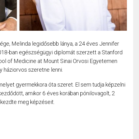
esége, Melinda legidősebb lánya, a 24 éves Jennifer
 2018-ban egészségügyi diplomát szerzett a Stanford
ol of Medicine at Mount Sinai Orvosi Egyetemen
 háziorvos szeretne lenni.
melyet gyermekkora óta szeret. El sem tudja képzelni
 kezdődött, amikor 6 éves korában pónilovagolt, 2
l kezdte meg képzéseit.