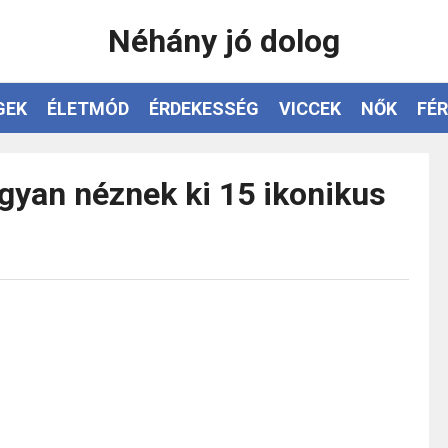
Néhány jó dolog
GEK
ÉLETMÓD
ÉRDEKESSÉG
VICCEK
NŐK
FÉR
ogyan néznek ki 15 ikonikus