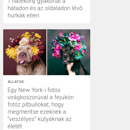
7 hatékony gyakorlat a
hátadon és az oldaladon lévő
hurkák ellen
ÁLLATOK
Egy New York-i fotós
virágkoszorúval a fejükön
fotóz pitbullokat, hogy
megmentse ezeknek a
“veszélyes” kutyáknak az
életét