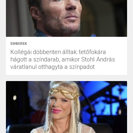
EMBEREK
Kollégái döbbenten álltak: tetőfokára
hágott a színdarab, amikor Stohl András
váratlanul otthagyta a színpadot