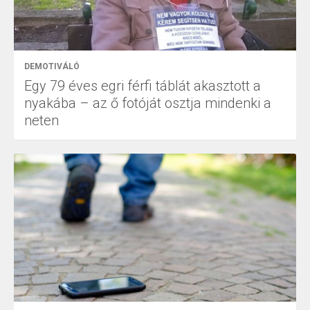
DEMOTIVÁLÓ
Egy 79 éves egri férfi táblát akasztott a
nyakába – az ő fotóját osztja mindenki a
neten