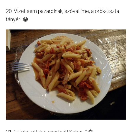
20. Vizet sem pazarolnak, szóval íme, a örök-tiszta
tányér! 😁
21. “Elfelejtettük a gyertyát! Sebaj…” 🎂