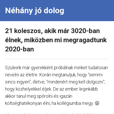
Néhány jó dolog
21 koleszos, akik már 3020-ban
élnek, miközben mi megragadtunk
2020-ban
Szüleink már gyerekként próbálnak minket tudatosan
nevelni az életre. Korán megtanuljuk, hogy “semmi
sincs ingyen”, illetve, “mindenért meg kell dolgozni”,
hogy közhelyekkel éljek. De az ember leginkább
akkor tanul meg spórolni és igazán
költséghatékonyan élni, ha kollégiumba megy. 😜