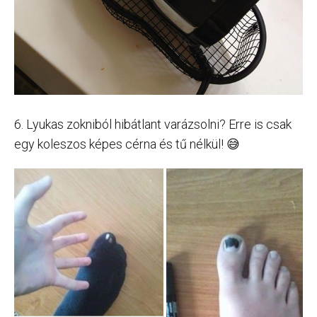
6. Lyukas zokniból hibátlant varázsolni? Erre is csak
egy koleszos képes cérna és tű nélkül! 😅