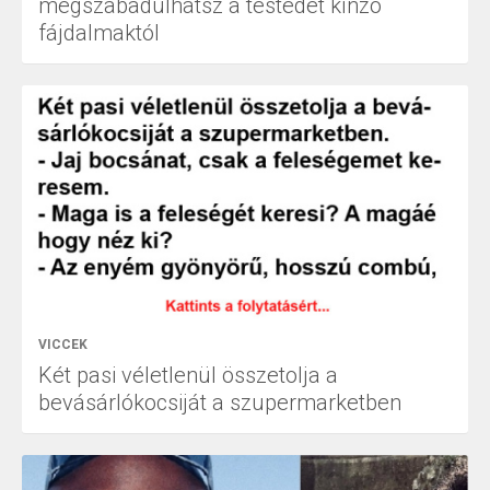
megszabadulhatsz a testedet kínzó
fájdalmaktól
VICCEK
Két pasi véletlenül összetolja a
bevásárlókocsiját a szupermarketben