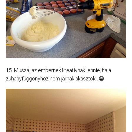
15. Muszáj az embernek kreatívnak lennie, ha a
zuhanyfüggönyhöz nem járnak akasztók…😀