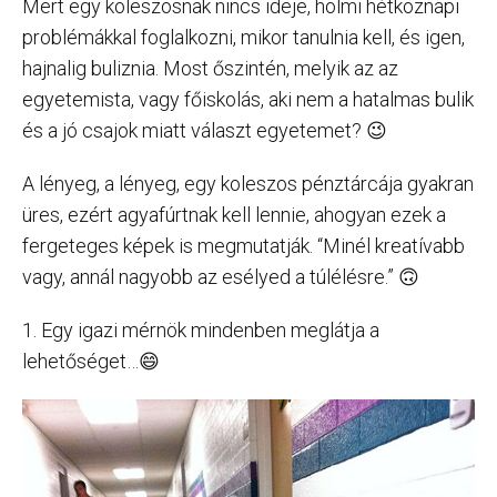
Mert egy koleszosnak nincs ideje, holmi hétköznapi
problémákkal foglalkozni, mikor tanulnia kell, és igen,
hajnalig buliznia. Most őszintén, melyik az az
egyetemista, vagy főiskolás, aki nem a hatalmas bulik
és a jó csajok miatt választ egyetemet? 😉
A lényeg, a lényeg, egy koleszos pénztárcája gyakran
üres, ezért agyafúrtnak kell lennie, ahogyan ezek a
fergeteges képek is megmutatják. “Minél kreatívabb
vagy, annál nagyobb az esélyed a túlélésre.” 🙃
1. Egy igazi mérnök mindenben meglátja a
lehetőséget…😄