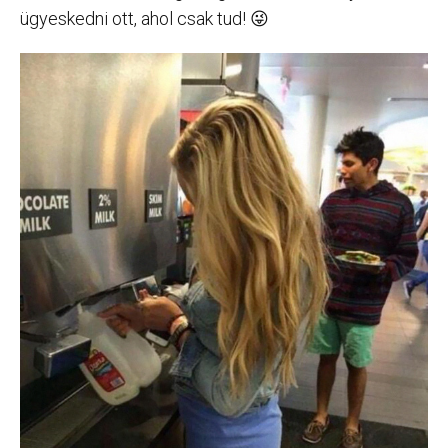
ügyeskedni ott, ahol csak tud! 😜