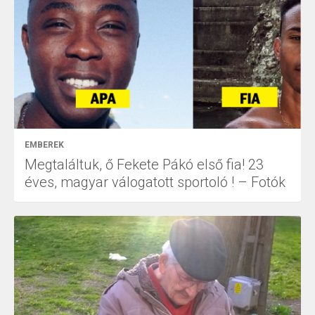
EMBEREK
Megtaláltuk, ő Fekete Pákó első fia! 23
éves, magyar válogatott sportoló ! – Fotók