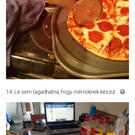
14. Le sem tagadhatná, hogy mérnöknek készül… 😃