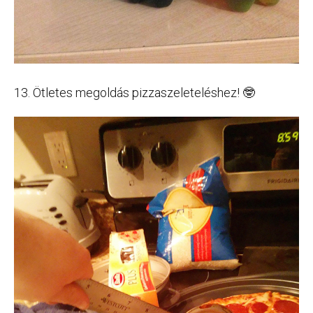
13. Ötletes megoldás pizzaszeleteléshez! 🤓