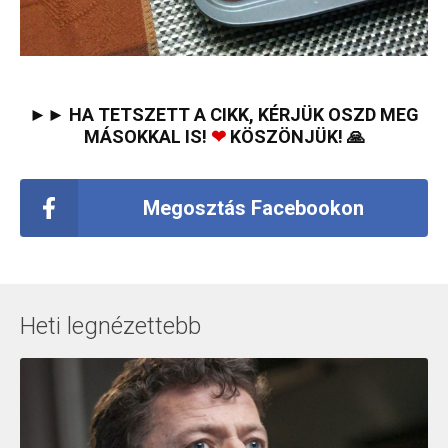
►► HA TETSZETT A CIKK, KÉRJÜK OSZD MEG
MÁSOKKAL IS!
❤
KÖSZÖNJÜK! 🙏
Megosztás Facebookon
Heti legnézettebb