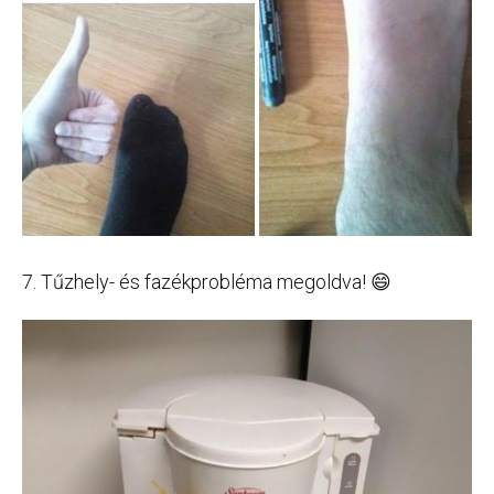
7. Tűzhely- és fazékprobléma megoldva! 😄