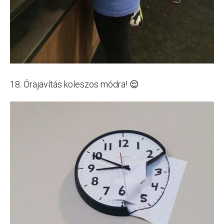
18. Órajavítás koleszos módra! 😌