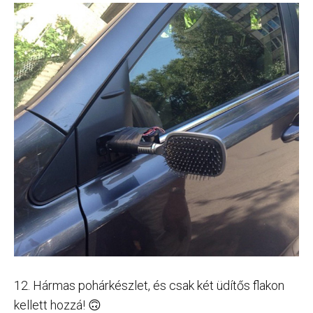
12. Hármas pohárkészlet, és csak két üdítős flakon
kellett hozzá! 🙃