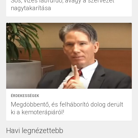
Sós, vizes lábfürdő, avagy a szervezet
nagytakarítása
ÉRDEKESSÉGEK
Megdöbbentő, és felháborító dolog derült
ki a kemoterápiáról!
Havi legnézettebb