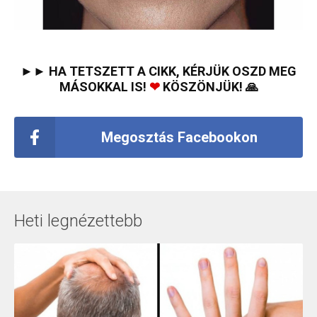
►► HA TETSZETT A CIKK, KÉRJÜK OSZD MEG
MÁSOKKAL IS!
❤
KÖSZÖNJÜK! 🙏
Megosztás Facebookon
Heti legnézettebb