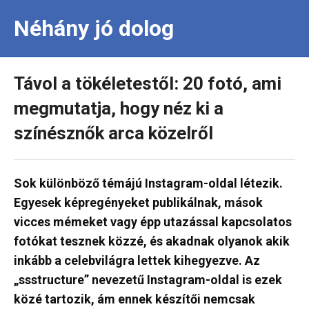
Néhány jó dolog
Távol a tökéletestől: 20 fotó, ami
megmutatja, hogy néz ki a
színésznők arca közelről
Sok különböző témájú Instagram-oldal létezik.
Egyesek képregényeket publikálnak, mások
vicces mémeket vagy épp utazással kapcsolatos
fotókat tesznek közzé, és akadnak olyanok akik
inkább a celebvilágra lettek kihegyezve. Az
„ssstructure” nevezetű Instagram-oldal is ezek
közé tartozik, ám ennek készítői nemcsak