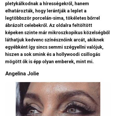
pletykálkodnak a hírességekről, hanem
elhatározták, hogy lerántják a leplet a
legtöbbször porcelán-sima, tökéletes bőrrel
ábrázolt celebekről. Az oldalra feltöltött
képeken szinte már mikroszkopikus közelségből
láthatjuk kedvenc színésznőink arcát, akiknek
egyébként így sincs semmi szégyellni valójuk,
hiszen a sok smink és a hollywoodi csillogás
mögött ők is épp olyan emberek, mint mi.
Angelina Jolie