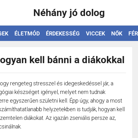
Néhány jó dolog
GEK
ÉLETMÓD
ÉRDEKESSÉG
VICCEK
NŐK
FÉR
 hogyan kell bánni a diákokkal
hogy rengeteg stresszel és idegeskedéssel jár, a
agógiai készséget igényel, melyet nem tudnak
erre egyszerűen születni kell. Épp úgy, ahogy a most
számíthatatlanabb helyzetekben is tudják, hogyan kell
szemtelen diákokat. Az igazán zseniális persze az,
csinálnak.