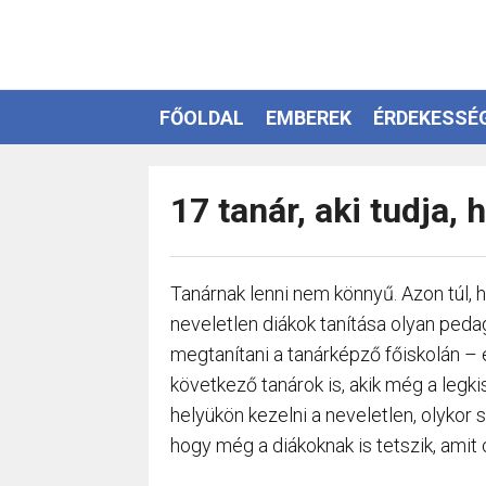
FŐOLDAL
EMBEREK
ÉRDEKESSÉ
EZOTÉRIA
17 tanár, aki tudja,
Tanárnak lenni nem könnyű. Azon túl, 
neveletlen diákok tanítása olyan ped
megtanítani a tanárképző főiskolán – 
következő tanárok is, akik még a legki
helyükön kezelni a neveletlen, olykor 
hogy még a diákoknak is tetszik, amit 