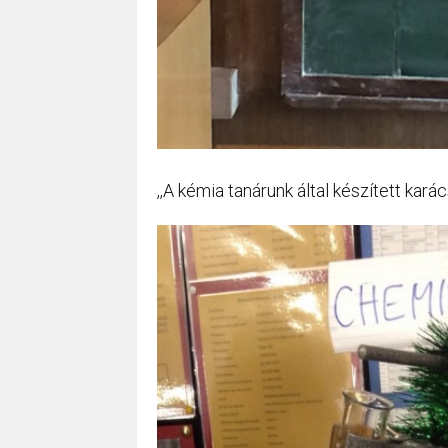
,,A kémia tanárunk által készített kará