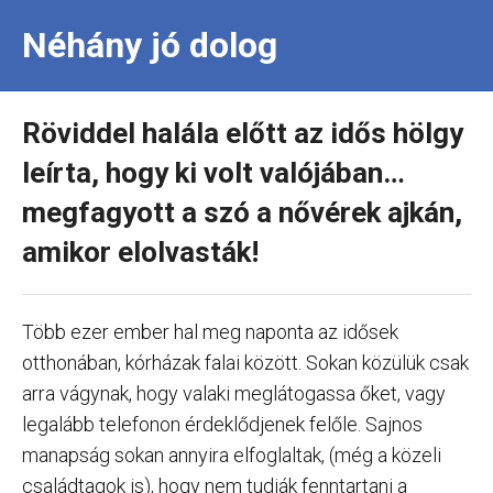
Néhány jó dolog
Röviddel halála előtt az idős hölgy
leírta, hogy ki volt valójában…
megfagyott a szó a nővérek ajkán,
amikor elolvasták!
Több ezer ember hal meg naponta az idősek
otthonában, kórházak falai között. Sokan közülük csak
arra vágynak, hogy valaki meglátogassa őket, vagy
legalább telefonon érdeklődjenek felőle. Sajnos
manapság sokan annyira elfoglaltak, (még a közeli
családtagok is), hogy nem tudják fenntartani a