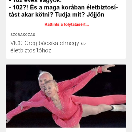
SZÓRAKOZÁS
VICC: Öreg bácsika elmegy az
életbiztosítóhoz