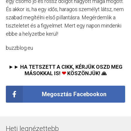
egy csomó jó és rossz dolgot hagyott maga mögött.
És akkor is, ha egy idős, haragos személyt látsz, nem
szabad megítélni első pillantásra. Megérdemlik a
tiszteletet és a figyelmet. Mert egy napon mindenki
ebbe a helyzetbe kerül!
buzzblog.eu
►► HA TETSZETT A CIKK, KÉRJÜK OSZD MEG
MÁSOKKAL IS!
❤
KÖSZÖNJÜK! 🙏
Megosztás Facebookon
Heti legnézettebb