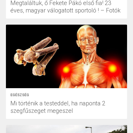
Megtaláltuk, ő Fekete Pákó első fia! 23
éves, magyar válogatott sportoló ! – Fotók
EGÉSZSÉG
Mi történik a testeddel, ha naponta 2
szegfűszeget megeszel