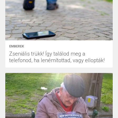
EMBEREK
Zseniális trükk! Így találod meg a
telefonod, ha lenémítottad, vagy ellopták!