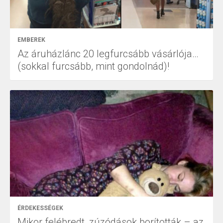
EMBEREK
Az áruházlánc 20 legfurcsább vásárlója…
(sokkal furcsább, mint gondolnád)!
ÉRDEKESSÉGEK
Mikor felébredt, zúzódások borították – az