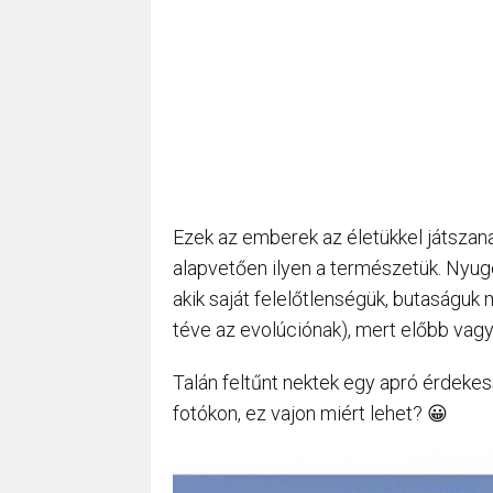
Ezek az emberek az életükkel játszan
alapvetően ilyen a természetük. Nyugo
akik saját felelőtlenségük, butaságuk 
téve az evolúciónak), mert előbb vag
Talán feltűnt nektek egy apró érdeke
fotókon, ez vajon miért lehet? 😀