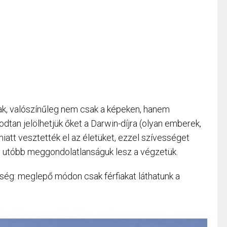
ak, valószínűleg nem csak a képeken, hanem
dtan jelölhetjük őket a Darwin-díjra (olyan emberek,
miatt vesztették el az életüket, ezzel szívességet
y utóbb meggondolatlanságuk lesz a végzetük.
sség: meglepő módon csak férfiakat láthatunk a