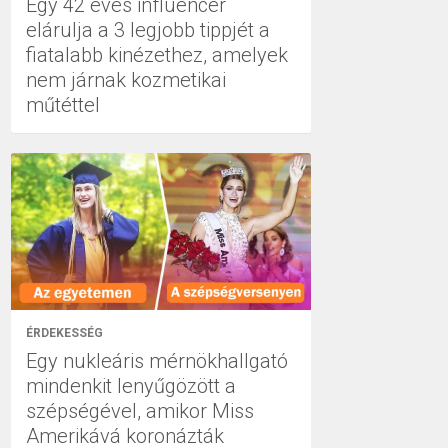
Egy 42 éves influencer
elárulja a 3 legjobb tippjét a
fiatalabb kinézethez, amelyek
nem járnak kozmetikai
műtéttel
ÉRDEKESSÉG
Egy nukleáris mérnökhallgató
mindenkit lenyűgözött a
szépségével, amikor Miss
Amerikává koronázták