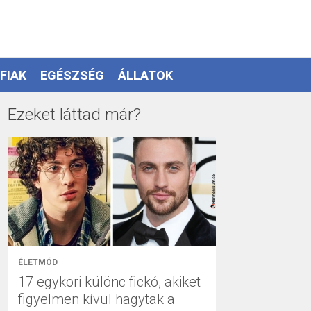
FIAK
EGÉSZSÉG
ÁLLATOK
Ezeket láttad már?
ÉLETMÓD
17 egykori különc fickó, akiket
figyelmen kívül hagytak a