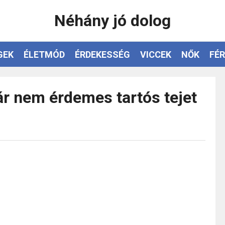
Néhány jó dolog
GEK
ÉLETMÓD
ÉRDEKESSÉG
VICCEK
NŐK
FÉR
r nem érdemes tartós tejet