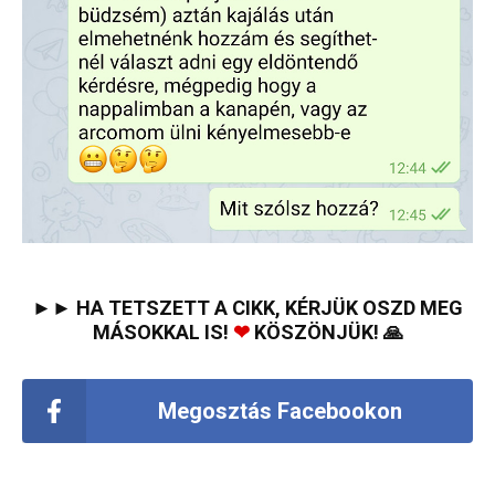
►► HA TETSZETT A CIKK, KÉRJÜK OSZD MEG
MÁSOKKAL IS!
❤
KÖSZÖNJÜK! 🙏
Megosztás Facebookon