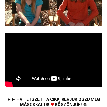
►► HA TETSZETT A CIKK, KÉRJÜK OSZD MEG
MÁSOKKAL IS!
❤
KÖSZÖNJÜK! 🙏