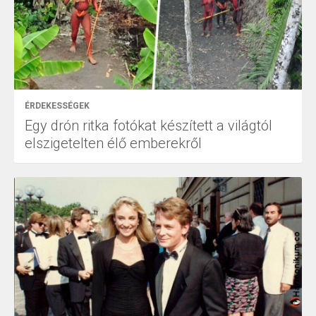
ÉRDEKESSÉGEK
Egy drón ritka fotókat készített a világtól
elszigetelten élő emberekről