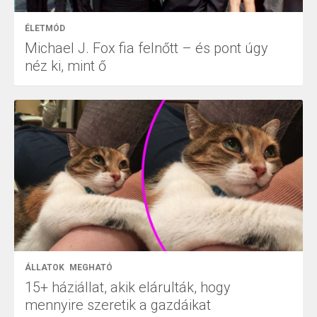
ÉLETMÓD
Michael J. Fox fia felnőtt – és pont úgy
néz ki, mint ő
ÁLLATOK
MEGHATÓ
15+ háziállat, akik elárulták, hogy
mennyire szeretik a gazdáikat