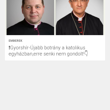
EMBEREK
❗Gyorshír-Újabb botrány a katolikus
egyházban,erre senki nem gondolt!👇