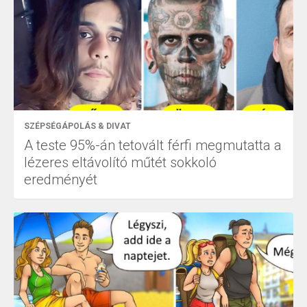
SZÉPSÉGÁPOLÁS & DIVAT
A teste 95%-án tetovált férfi megmutatta a
lézeres eltávolító műtét sokkoló
eredményét