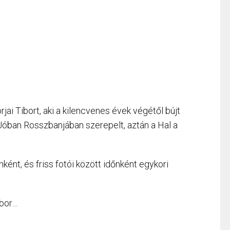
i Tibort, aki a kilencvenes évek végétől bújt
óban Rosszbanjában szerepelt, aztán a Hal a
ként, és friss fotói között időnként egykori
ibor…