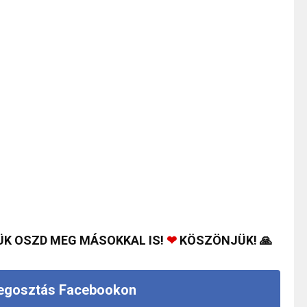
ÜK OSZD MEG MÁSOKKAL IS!
❤
KÖSZÖNJÜK! 🙏
gosztás Facebookon