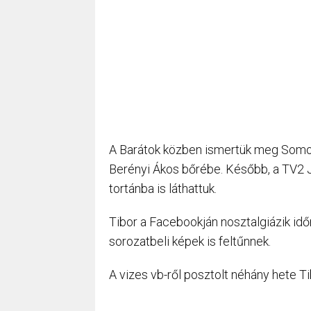
A Barátok közben ismertük meg Somorja
Berényi Ákos bőrébe. Később, a TV2 J
tortánba is láthattuk.
Tibor a Facebookján nosztalgiázik időn
sorozatbeli képek is feltűnnek.
A vizes vb-ről posztolt néhány hete T