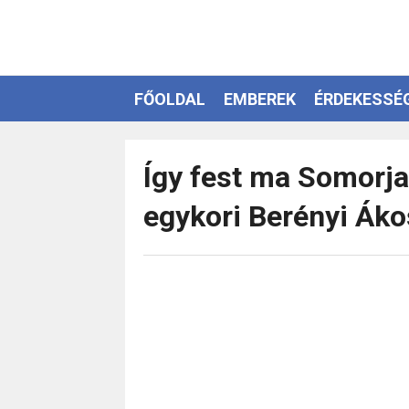
FŐOLDAL
EMBEREK
ÉRDEKESSÉ
EZOTÉRIA
Így fest ma Somorjai
egykori Berényi Ák