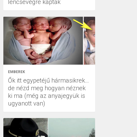
lencsevégre kaptak
EMBEREK
Ők itt egypetéjű hármasikrek…
de nézd meg hogyan néznek
ki ma (még az anyajegyük is
ugyanott van)