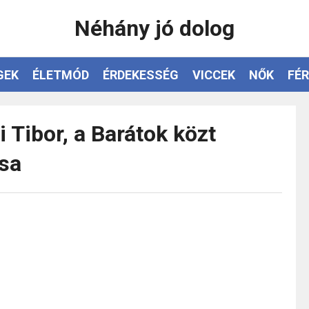
Néhány jó dolog
GEK
ÉLETMÓD
ÉRDEKESSÉG
VICCEK
NŐK
FÉR
 Tibor, a Barátok közt
osa