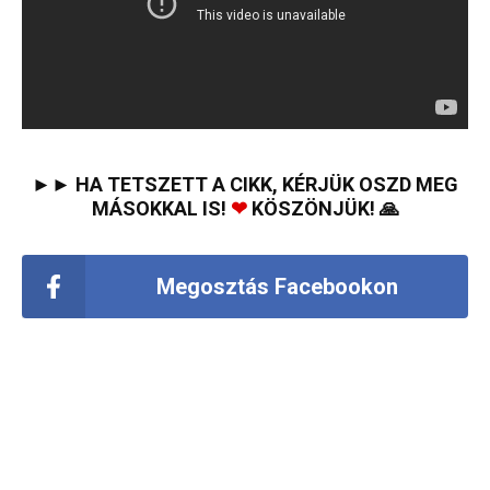
►► HA TETSZETT A CIKK, KÉRJÜK OSZD MEG
MÁSOKKAL IS!
❤
KÖSZÖNJÜK! 🙏
Megosztás Facebookon