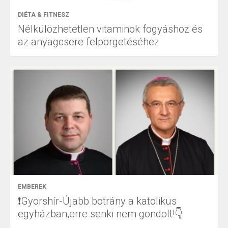
DIÉTA & FITNESZ
Nélkülözhetetlen vitaminok fogyáshoz és
az anyagcsere felpörgetéséhez
EMBEREK
❗Gyorshír-Újabb botrány a katolikus
egyházban,erre senki nem gondolt!👇