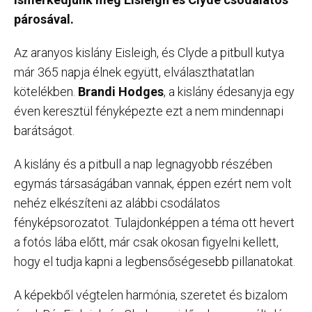
párosával.
Az aranyos kislány Eisleigh, és Clyde a pitbull kutya
már 365 napja élnek együtt, elválaszthatatlan
kötelékben.
Brandi Hodges
, a kislány édesanyja egy
éven keresztül fényképezte ezt a nem mindennapi
barátságot.
A kislány és a pitbull a nap legnagyobb részében
egymás társaságában vannak, éppen ezért nem volt
nehéz elkészíteni az alábbi csodálatos
fényképsorozatot. Tulajdonképpen a téma ott hevert
a fotós lába előtt, már csak okosan figyelni kellett,
hogy el tudja kapni a legbensőségesebb pillanatokat.
A képekből végtelen harmónia, szeretet és bizalom