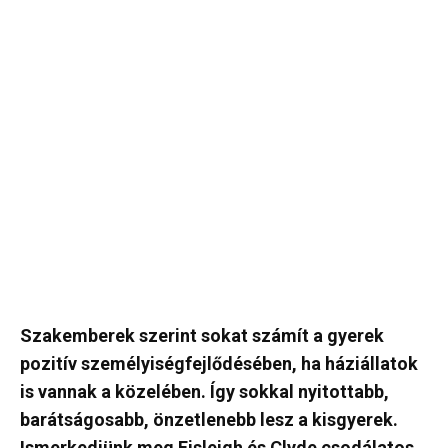
Szakemberek szerint sokat számít a gyerek
pozitív személyiségfejlődésében, ha háziállatok
is vannak a közelében. Így sokkal nyitottabb,
barátságosabb, önzetlenebb lesz a kisgyerek.
Ismerkedjünk meg Eisleigh és Clyde csodálatos