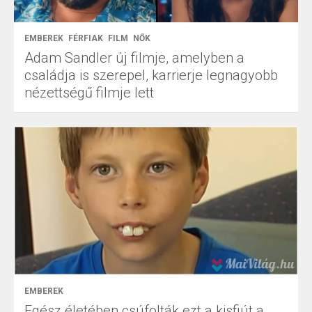
EMBEREK
FÉRFIAK
FILM
NŐK
Adam Sandler új filmje, amelyben a
családja is szerepel, karrierje legnagyobb
nézettségű filmje lett
EMBEREK
Egész életében csúfolták ezt a kisfiút a