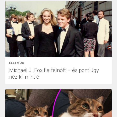
ÉLETMÓD
Michael J. Fox fia felnőtt – és pont úgy
néz ki, mint ő