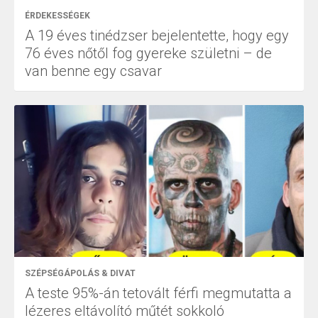
ÉRDEKESSÉGEK
A 19 éves tinédzser bejelentette, hogy egy
76 éves nőtől fog gyereke születni – de
van benne egy csavar
SZÉPSÉGÁPOLÁS & DIVAT
A teste 95%-án tetovált férfi megmutatta a
lézeres eltávolító műtét sokkoló