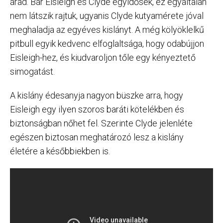
árad. Bár Eisleigh és Clyde egyidősek, ez egyáltalán
nem látszik rajtuk, ugyanis Clyde kutyamérete jóval
meghaladja az egyéves kislányt. A még kölyöklelkű
pitbull egyik kedvenc elfoglaltsága, hogy odabújjon
Eisleigh-hez, és kiudvaroljon tőle egy kényeztető
simogatást.
A kislány édesanyja nagyon büszke arra, hogy
Eisleigh egy ilyen szoros baráti kötelékben és
biztonságban nőhet fel. Szerinte Clyde jelenléte
egészen biztosan meghatározó lesz a kislány
életére a későbbiekben is.