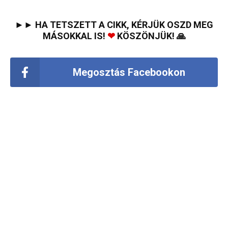
►► HA TETSZETT A CIKK, KÉRJÜK OSZD MEG
MÁSOKKAL IS!
❤
KÖSZÖNJÜK! 🙏
Megosztás Facebookon