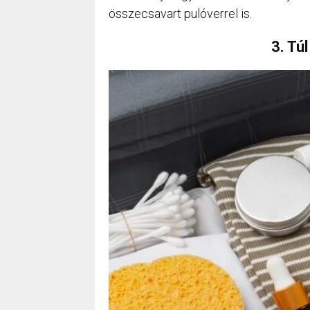
összecsavart pulóverrel is.
3. Tú