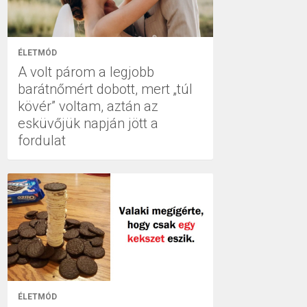
ÉLETMÓD
A volt párom a legjobb
barátnőmért dobott, mert „túl
kövér” voltam, aztán az
esküvőjük napján jött a
fordulat
ÉLETMÓD