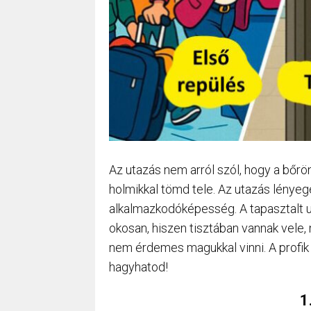
Az utazás nem arról szól, hogy a bőrön
holmikkal tömd tele. Az utazás lény
alkalmazkodóképesség. A tapasztalt u
okosan, hiszen tisztában vannak vele, 
nem érdemes magukkal vinni. A profik
hagyhatod!
1