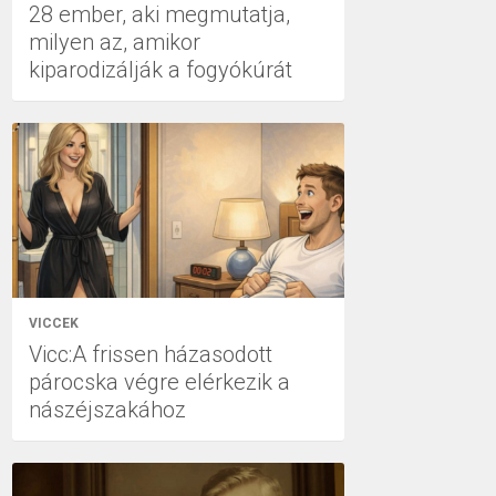
28 ember, aki megmutatja,
milyen az, amikor
kiparodizálják a fogyókúrát
VICCEK
Vicc:A frissen házasodott
párocska végre elérkezik a
nászéjszakához