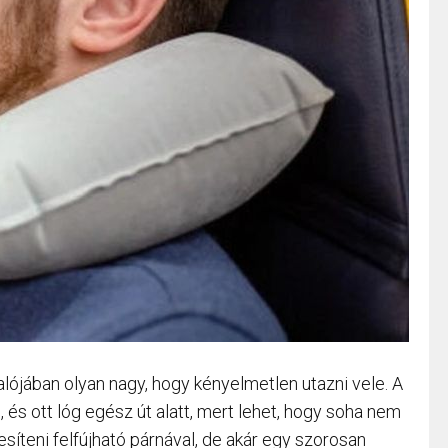
lójában olyan nagy, hogy kényelmetlen utazni vele. A
, és ott lóg egész út alatt, mert lehet, hogy soha nem
esíteni felfújható párnával, de akár egy szorosan