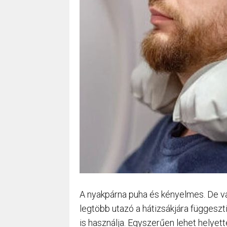
A nyakpárna puha és kényelmes. De va
legtöbb utazó a hátizsákjára függeszti
is használja. Egyszerűen lehet helyett