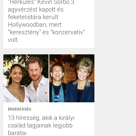
"Herkules" Kevin Sorbo 3
agyvérzést kapott és
feketelistára került
Hollywoodban, mert
"keresztény" és "konzervatív"
volt.
ÉRDEKESSÉG
13 híresség, akik a királyi
család tagjainak legjobb
barátai