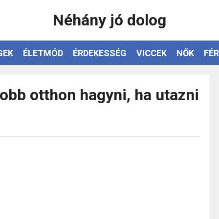
Néhány jó dolog
GEK
ÉLETMÓD
ÉRDEKESSÉG
VICCEK
NŐK
FÉR
jobb otthon hagyni, ha utazni