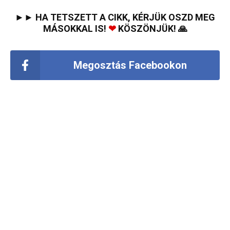
►► HA TETSZETT A CIKK, KÉRJÜK OSZD MEG
MÁSOKKAL IS!
❤
KÖSZÖNJÜK! 🙏
Megosztás Facebookon