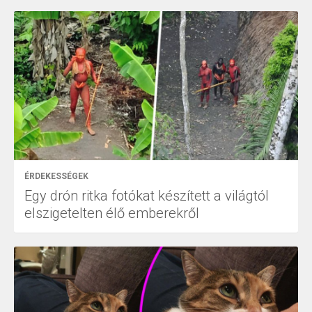
ÉRDEKESSÉGEK
Egy drón ritka fotókat készített a világtól
elszigetelten élő emberekről