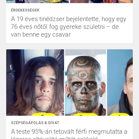
ÉRDEKESSÉGEK
A 19 éves tinédzser bejelentette, hogy egy
76 éves nőtől fog gyereke születni – de
van benne egy csavar
SZÉPSÉGÁPOLÁS & DIVAT
A teste 95%-án tetovált férfi megmutatta a