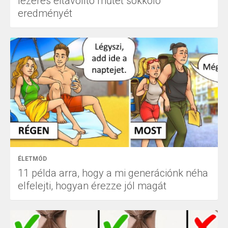
lézeres eltávolító műtét sokkoló
eredményét
ÉLETMÓD
11 példa arra, hogy a mi generációnk néha
elfelejti, hogyan érezze jól magát