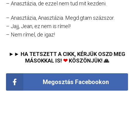
– Anasztázia, de ezzel nem tud mit kezdeni.
– Anasztázia, Anasztázia. Megd.gtam százszor.
– Jajj, Jean, ez nem is rímel!
– Nem rímel, de igaz!
►► HA TETSZETT A CIKK, KÉRJÜK OSZD MEG
MÁSOKKAL IS!
❤
KÖSZÖNJÜK! 🙏
Megosztás Facebookon