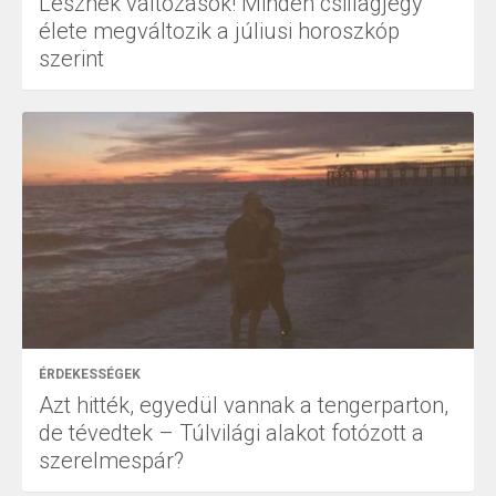
Lesznek változások! Minden csillagjegy
élete megváltozik a júliusi horoszkóp
szerint
ÉRDEKESSÉGEK
Azt hitték, egyedül vannak a tengerparton,
de tévedtek – Túlvilági alakot fotózott a
szerelmespár?