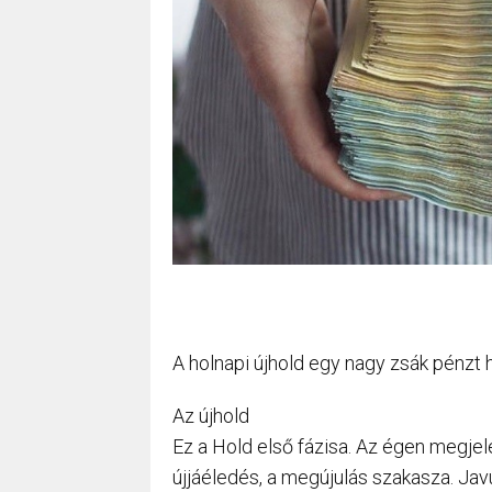
A holnapi újhold egy nagy zsák pénzt 
Az újhold
Ez a Hold első fázisa. Az égen megjel
újjáéledés, a megújulás szakasza. Jav