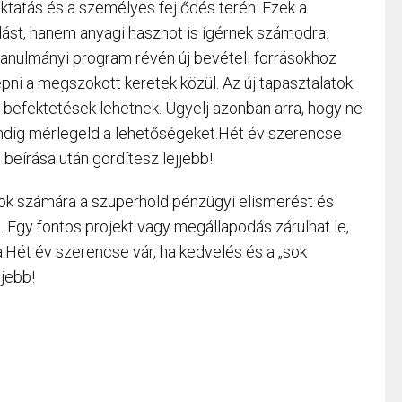
oktatás és a személyes fejlődés terén. Ezek a
ást, hanem anyagi hasznot is ígérnek számodra.
 tanulmányi program révén új bevételi forrásokhoz
ilépni a megszokott keretek közül. Az új tapasztalatok
befektetések lehetnek. Ügyelj azonban arra, hogy ne
mindig mérlegeld a lehetőségeket.Hét év szerencse
 beírása után gördítesz lejjebb!
kok számára a szuperhold pénzügyi elismerést és
 Egy fontos projekt vagy megállapodás zárulhat le,
Hét év szerencse vár, ha kedvelés és a „sok
jjebb!