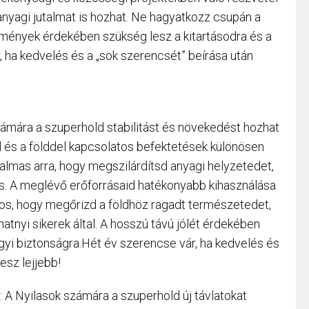
yagi jutalmat is hozhat. Ne hagyatkozz csupán a
mények érdekében szükség lesz a kitartásodra és a
 ha kedvelés és a „sok szerencsét” beírása után
számára a szuperhold stabilitást és növekedést hozhat
l és a földdel kapcsolatos befektetések különösen
almas arra, hogy megszilárdítsd anyagi helyzetedet,
s. A meglévő erőforrásaid hatékonyabb kihasználása
os, hogy megőrizd a földhöz ragadt természetedet,
natnyi sikerek által. A hosszú távú jólét érdekében
gyi biztonságra.Hét év szerencse vár, ha kedvelés és
esz lejjebb!
A Nyilasok számára a szuperhold új távlatokat