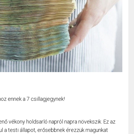
hoz ennek a 7 csillagjegynek!
enő vékony holdsarló napról napra növekszik. Ez az
ul a testi állapot, erősebbnek érezzük magunkat