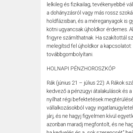
lelkileg és fizikailag, tevékenyebbé vá
a dohányzásról vagy más rossz szokás
holdfázisban, és a méreganyagok is g
kötni ugyancsak újholdkor érdemes. Ak
frigyre számíthatnak. Ha szakítottál sz
melegítsd fel újholdkor a kapcsolatot:
továbbgombolyítani.
HOLNAPI PÉNZHOROSZKÓP
Rák (június 21 – július 22): A Rákok 
kedvező a pénzügyi átalakulások és a
nyílhat régi befektetések megtérülésé
vállalkozásokból vagy ingatlanügylete
járj, és ne hagyj figyelmen kívül egy
azonban maradj megfontolt, és ne ha
ha kedvelés és a „sok szerencsét” beí