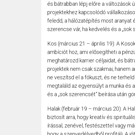
és bátrabban lépj előre a változások ú
projektekhez kapcsolódó vállalkozás
feledd, a hálózatépítés most aranyat é
szerencse vár, ha kedvelés és a „sok 
Kos (március 21 – április 19): A Kos
ambíciót hoz, ami elősegítheti a pénzü
meghatározd karrier céljaidat, és bátr
projektek nem csak szakmai, hanem any
ne veszítsd el a fókuszt, és ne terhel
megtaláld az egyensúlyt a munka és a
és a „sok szerencsét” beírása után gör
Halak (február 19 – március 20): A H
biztosít arra, hogy kreatív és spiritu
írással, zenével, festészettel vagy má
hogy a szenvedélyedből profitálj. A j