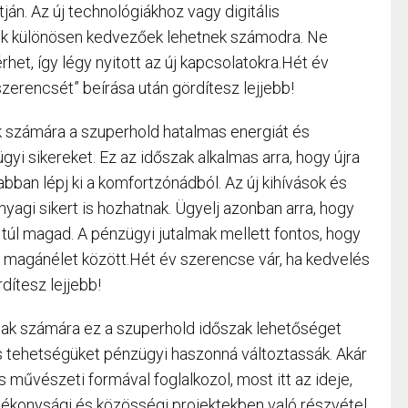
tján. Az új technológiákhoz vagy digitális
ok különösen kedvezőek lehetnek számodra. Ne
rhet, így légy nyitott az új kapcsolatokra.Hét év
szerencsét” beírása után gördítesz lejjebb!
ok számára a szuperhold hatalmas energiát és
gyi sikereket. Ez az időszak alkalmas arra, hogy újra
abban lépj ki a komfortzónádból. Az új kihívások és
agi sikert is hozhatnak. Ügyelj azonban arra, hogy
d túl magad. A pénzügyi jutalmak mellett fontos, hogy
 magánélet között.Hét év szerencse vár, ha kedvelés
dítesz lejjebb!
alak számára ez a szuperhold időszak lehetőséget
ális tehetségüket pénzügyi haszonná változtassák. Akár
s művészeti formával foglalkozol, most itt az ideje,
ótékonysági és közösségi projektekben való részvétel