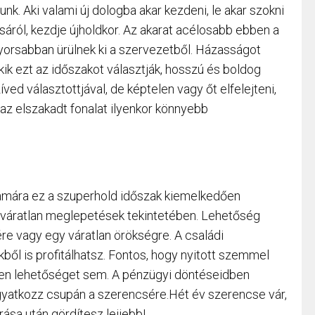
lunk. Aki valami új dologba akar kezdeni, le akar szokni
áról, kezdje újholdkor. Az akarat acélosabb ebben a
yorsabban ürülnek ki a szervezetből. Házasságot
ik ezt az időszakot választják, hosszú és boldog
íved választottjával, de képtelen vagy őt elfelejteni,
 az elszakadt fonalat ilyenkor könnyebb
számára ez a szuperhold időszak kiemelkedően
 váratlan meglepetések tekintetében. Lehetőség
re vagy egy váratlan örökségre. A családi
kből is profitálhatsz. Fontos, hogy nyitott szemmel
etlen lehetőséget sem. A pénzügyi döntéseidben
gyatkozz csupán a szerencsére.Hét év szerencse vár,
rása után gördítesz lejjebb!