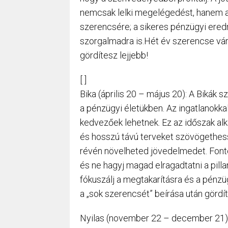
nemcsak lelki megelégedést, hanem an
szerencsére; a sikeres pénzügyi ered
szorgalmadra is.Hét év szerencse vár,
gördítesz lejjebb!
[ ]
Bika (április 20 – május 20): A Bikák 
a pénzügyi életükben. Az ingatlanokka
kedvezőek lehetnek. Ez az időszak alk
és hosszú távú terveket szövögethes
révén növelheted jövedelmedet. Font
és ne hagyj magad elragadtatni a pilla
fókuszálj a megtakarításra és a pénzü
a „sok szerencsét” beírása után gördít
Nyilas (november 22 – december 21): 