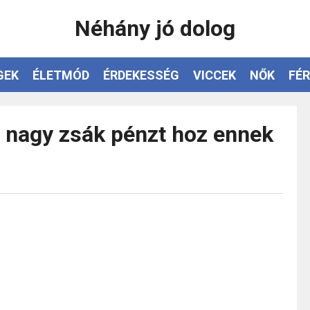
Néhány jó dolog
GEK
ÉLETMÓD
ÉRDEKESSÉG
VICCEK
NŐK
FÉR
y nagy zsák pénzt hoz ennek