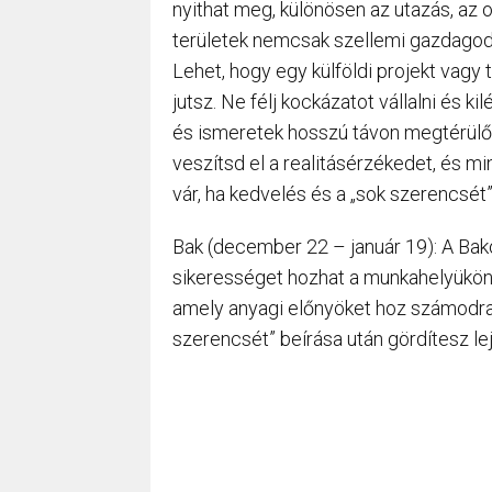
nyithat meg, különösen az utazás, az 
területek nemcsak szellemi gazdagod
Lehet, hogy egy külföldi projekt vagy
jutsz. Ne félj kockázatot vállalni és k
és ismeretek hosszú távon megtérülő 
veszítsd el a realitásérzékedet, és 
vár, ha kedvelés és a „sok szerencsét”
Bak (december 22 – január 19): A Ba
sikerességet hozhat a munkahelyükön.
amely anyagi előnyöket hoz számodra.
szerencsét” beírása után gördítesz le