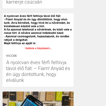
karrierje csúcsán
VICCEK
A nyolcvan éves férfi felhívja
távol élő fiát: – Fiam! Anyád és
én úgy döntöttünk, hogy
elválunk