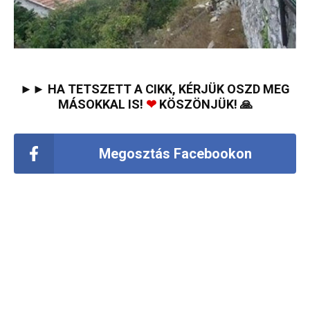
►► HA TETSZETT A CIKK, KÉRJÜK OSZD MEG
MÁSOKKAL IS!
❤
KÖSZÖNJÜK! 🙏
Megosztás Facebookon