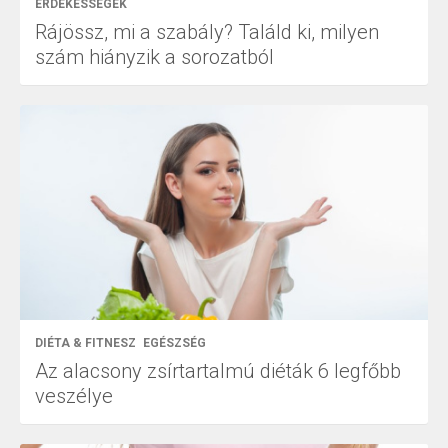
ÉRDEKESSÉGEK
Rájössz, mi a szabály? Találd ki, milyen
szám hiányzik a sorozatból
DIÉTA & FITNESZ
EGÉSZSÉG
Az alacsony zsírtartalmú diéták 6 legfőbb
veszélye