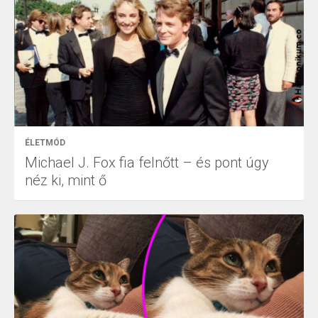
ÉLETMÓD
Michael J. Fox fia felnőtt – és pont úgy
néz ki, mint ő