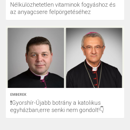
Nélkülözhetetlen vitaminok fogyáshoz és
az anyagcsere felpörgetéséhez
EMBEREK
❗Gyorshír-Újabb botrány a katolikus
egyházban,erre senki nem gondolt!👇