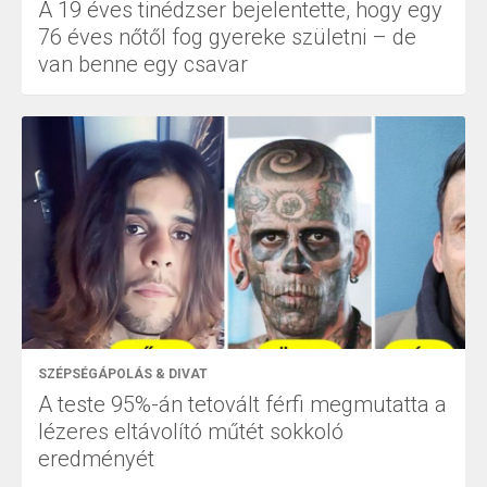
A 19 éves tinédzser bejelentette, hogy egy
76 éves nőtől fog gyereke születni – de
van benne egy csavar
SZÉPSÉGÁPOLÁS & DIVAT
A teste 95%-án tetovált férfi megmutatta a
lézeres eltávolító műtét sokkoló
eredményét