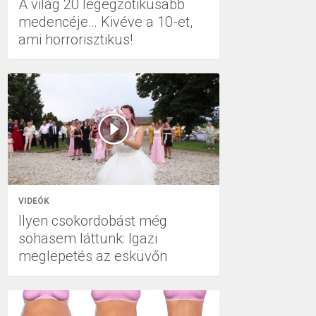
A világ 20 legegzotikusabb
medencéje… Kivéve a 10-et,
ami horrorisztikus!
VIDEÓK
Ilyen csokordobást még
sohasem láttunk: Igazi
meglepetés az esküvőn