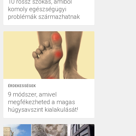
10 rossz szokás, amiből
komoly egészségügyi
problémák származhatnak
ÉRDEKESSÉGEK
9 módszer, amivel
megfékezheted a magas
húgysavszint kialakulását!