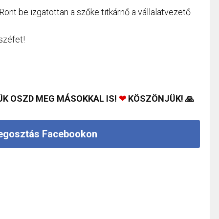
 Ront be izgatottan a szőke titkárnő a vállalatvezető
széfet!
ÜK OSZD MEG MÁSOKKAL IS!
❤
KÖSZÖNJÜK! 🙏
gosztás Facebookon