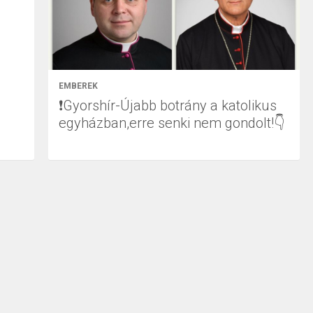
EMBEREK
❗Gyorshír-Újabb botrány a katolikus
egyházban,erre senki nem gondolt!👇