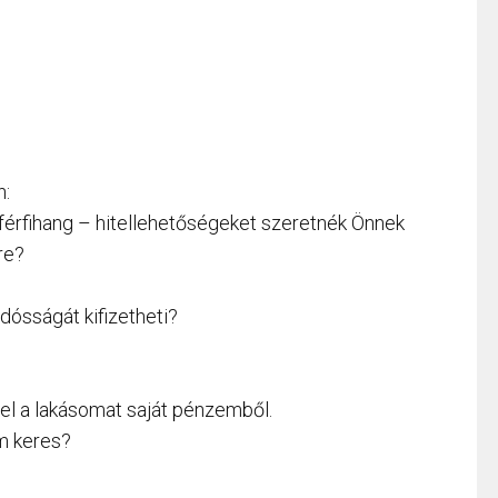
n:
 férfihang – hitellehetőségeket szeretnék Önnek
re?
adósságát kifizetheti?
el a lakásomat saját pénzemből.
m keres?