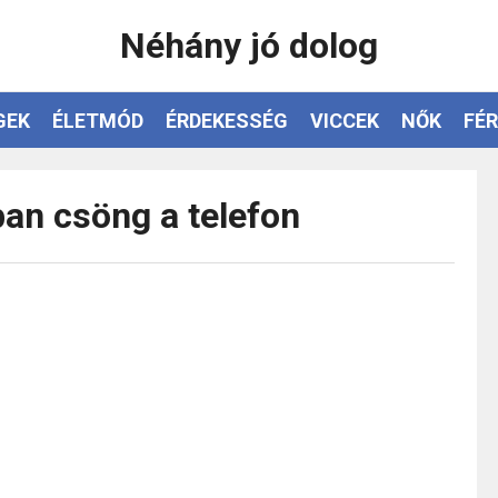
Néhány jó dolog
GEK
ÉLETMÓD
ÉRDEKESSÉG
VICCEK
NŐK
FÉR
ban csöng a telefon