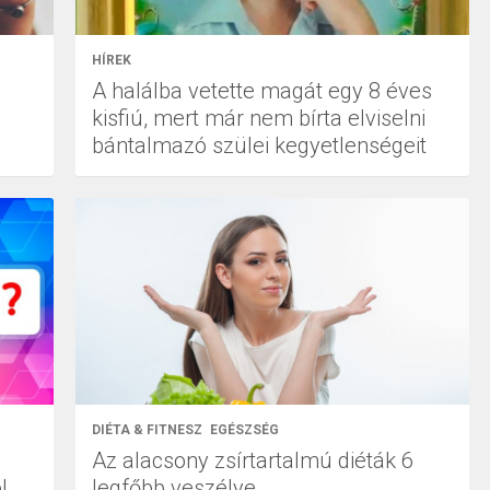
HÍREK
A halálba vetette magát egy 8 éves
kisfiú, mert már nem bírta elviselni
bántalmazó szülei kegyetlenségeit
DIÉTA & FITNESZ
EGÉSZSÉG
Az alacsony zsírtartalmú diéták 6
l
legfőbb veszélye