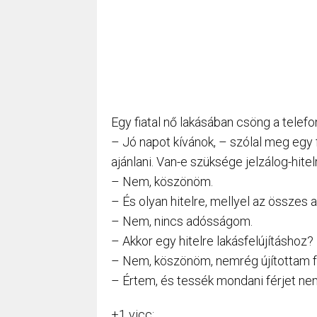
Egy fiatal nő lakásában csöng a telefo
– Jó napot kívánok, – szólal meg egy
ajánlani. Van-e szüksége jelzálog-hitel
– Nem, köszönöm.
– És olyan hitelre, mellyel az összes 
– Nem, nincs adósságom.
– Akkor egy hitelre lakásfelújításhoz?
– Nem, köszönöm, nemrég újítottam f
– Értem, és tessék mondani férjet ne
+1 vicc: