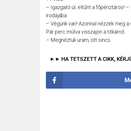
– Igazgató úr, eltűnt a főpénztáros! –
irodájába.
– Végünk van! Azonnal nézzék meg a 
Pár perc múlva visszajön a titkárnő:
– Megnéztük uram, ott sincs.
►► HA TETSZETT A CIKK, KÉRJ
Me