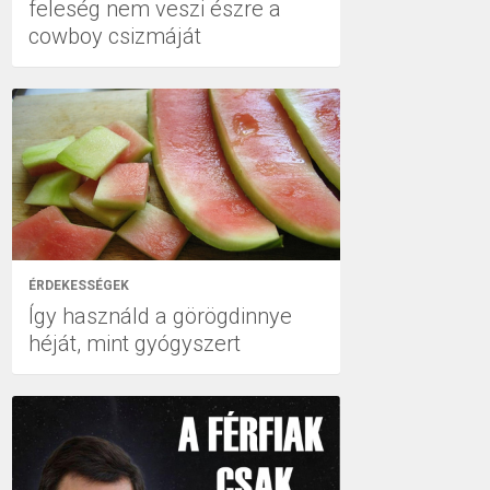
feleség nem veszi észre a
cowboy csizmáját
ÉRDEKESSÉGEK
Így használd a görögdinnye
héját, mint gyógyszert