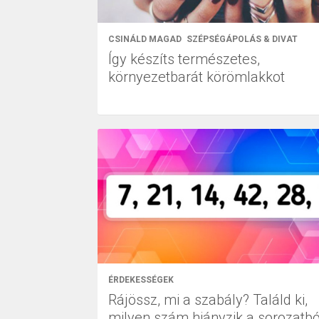
CSINÁLD MAGAD
SZÉPSÉGÁPOLÁS & DIVAT
Így készíts természetes,
környezetbarát körömlakkot
ÉRDEKESSÉGEK
Rájössz, mi a szabály? Találd ki,
milyen szám hiányzik a sorozatbó