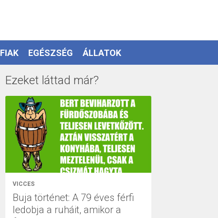
FIAK
EGÉSZSÉG
ÁLLATOK
Ezeket láttad már?
VICCES
Buja történet: A 79 éves férfi
ledobja a ruháit, amikor a