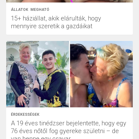
ÁLLATOK
MEGHATÓ
15+ háziállat, akik elárulták, hogy
mennyire szeretik a gazdáikat
ÉRDEKESSÉGEK
A 19 éves tinédzser bejelentette, hogy egy
76 éves nőtől fog gyereke születni – de
van benne egy csavar