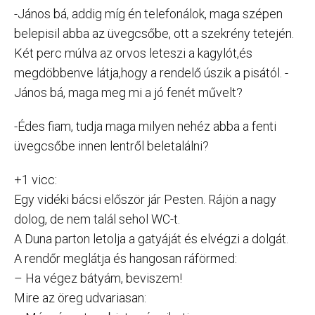
-János bá, addig míg én telefonálok, maga szépen
belepisil abba az üvegcsőbe, ott a szekrény tetején.
Két perc múlva az orvos leteszi a kagylót,és
megdöbbenve látja,hogy a rendelő úszik a pisától. -
János bá, maga meg mi a jó fenét művelt?
-Édes fiam, tudja maga milyen nehéz abba a fenti
üvegcsőbe innen lentről beletalálni?
+1 vicc:
Egy vidéki bácsi először jár Pesten. Rájön a nagy
dolog, de nem talál sehol WC-t.
A Duna parton letolja a gatyáját és elvégzi a dolgát.
A rendőr meglátja és hangosan ráförmed:
– Ha végez bátyám, beviszem!
Mire az öreg udvariasan: