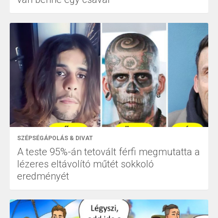
SZÉPSÉGÁPOLÁS & DIVAT
A teste 95%-án tetovált férfi megmutatta a
lézeres eltávolító műtét sokkoló
eredményét