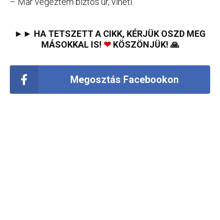
– Már végeztem biztos úr, viheti.
►► HA TETSZETT A CIKK, KÉRJÜK OSZD MEG
MÁSOKKAL IS!
❤
KÖSZÖNJÜK! 🙏
Megosztás Facebookon