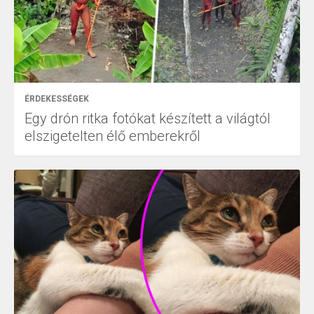
ÉRDEKESSÉGEK
Egy drón ritka fotókat készített a világtól
elszigetelten élő emberekről