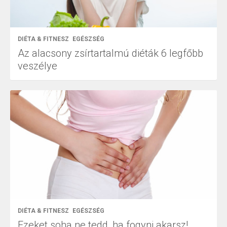
DIÉTA & FITNESZ
EGÉSZSÉG
Az alacsony zsírtartalmú diéták 6 legfőbb
veszélye
DIÉTA & FITNESZ
EGÉSZSÉG
Ezeket soha ne tedd, ha fogyni akarsz!