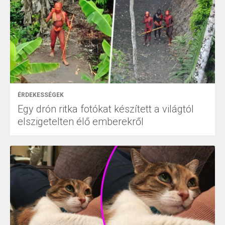
ÉRDEKESSÉGEK
Egy drón ritka fotókat készített a világtól
elszigetelten élő emberekről