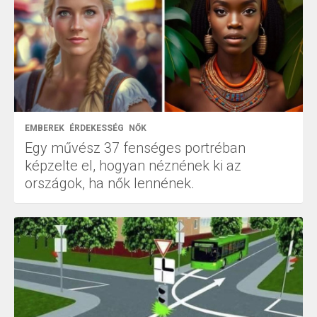
EMBEREK
ÉRDEKESSÉG
NŐK
Egy művész 37 fenséges portréban
képzelte el, hogyan néznének ki az
országok, ha nők lennének.