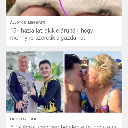
ÁLLATOK
MEGHATÓ
15+ háziállat, akik elárulták, hogy
mennyire szeretik a gazdáikat
ÉRDEKESSÉGEK
A 19 éves tinédzser bejelentette, hogy egy