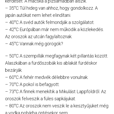
kérdését. A macska a pizsamádban alszik.
– 35°C Túl hideg van ahhoz, hogy gondolkozz. A
japán autókat nem lehet elindítani.
– 40°C A svéd autók felmondják a szolgálatot.
– 42°C Európában már nem működik a közlekedés.
Az oroszok az utcán fagylaltoznak.
– 45°C Vannak még görögök?
– 50°C A szempillák megfagynak két pillantás között.
Alaszkában a fürdőszobák kis ablakát fürdéskor
bezárják.
– 60°C A fehér medvék délebbre vonulnak.
– 70°C A pokol is befagyott.
– 73°C A finnek menekítik a Mikulást Lappföldről. Az
oroszok felveszik a füles sapkájukat.
– 80°C Az oroszok nem veszik le a kesztyűjüket még
a vodka pohárba öntésekor sem.