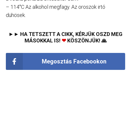
– 114°C Az alkohol megfagy. Az oroszok irtó
dühösek.
►► HA TETSZETT A CIKK, KÉRJÜK OSZD MEG
MÁSOKKAL IS!
❤
KÖSZÖNJÜK! 🙏
Megosztás Facebookon