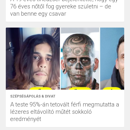
76 éves nőtől fog gyereke születni – de
van benne egy csavar
SZÉPSÉGÁPOLÁS & DIVAT
A teste 95%-án tetovált férfi megmutatta a
lézeres eltávolító műtét sokkoló
eredményét