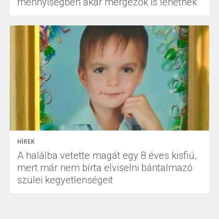
mennyiségben akár mérgezők is lehetnek
HÍREK
A halálba vetette magát egy 8 éves kisfiú,
mert már nem bírta elviselni bántalmazó
szülei kegyetlenségeit