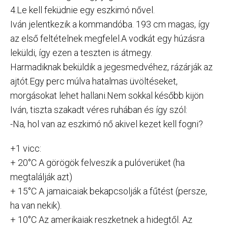
4.Le kell feküdnie egy eszkimó nővel.
Iván jelentkezik a kommandóba. 193 cm magas, így
az első feltételnek megfelel.A vodkát egy húzásra
leküldi, így ezen a teszten is átmegy.
Harmadiknak beküldik a jegesmedvéhez, rázárják az
ajtót.Egy perc múlva hatalmas üvöltéseket,
morgásokat lehet hallani.Nem sokkal később kijön
Iván, tiszta szakadt véres ruhában és így szól:
-Na, hol van az eszkimó nő akivel kezet kell fogni?
+1 vicc:
+ 20°C A görögök felveszik a pulóverüket (ha
megtalálják azt)
+ 15°C A jamaicaiak bekapcsolják a fűtést (persze,
ha van nekik).
+ 10°C Az amerikaiak reszketnek a hidegtől. Az