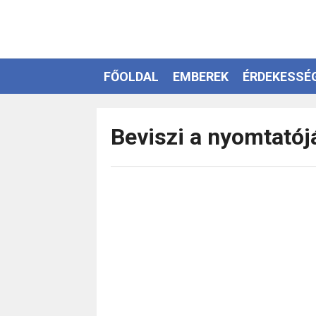
FŐOLDAL
EMBEREK
ÉRDEKESSÉ
EZOTÉRIA
Beviszi a nyomtatójá