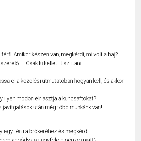
férfi. Amikor készen van, megkérdi, mi volt a baj?
relő. – Csak ki kellett tisztítani.
ssa el a kezelési útmutatóban hogyan kell, és akkor
 ilyen módon elriasztja a kuncsaftokat?
gos javítgatások után még több munkánk van!
 egy férfi a brókeréhez és megkérdi:
nem aggódsz az ügyfeleid pénze miatt?