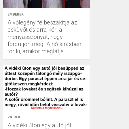
EMBEREK
A vőlegény félbeszakítja az
esküvőt és arra kéri a
menyasszonyát, hogy
forduljon meg. A nő sírásban
tör ki, amikor meglátja…
VICCEK
A vidéki úton egy autó jól