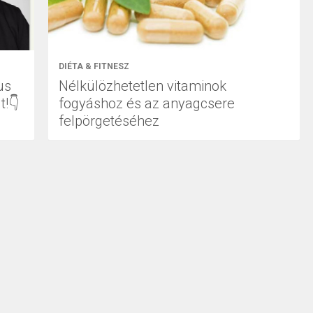
DIÉTA & FITNESZ
us
Nélkülözhetetlen vitaminok
t!👇
fogyáshoz és az anyagcsere
felpörgetéséhez