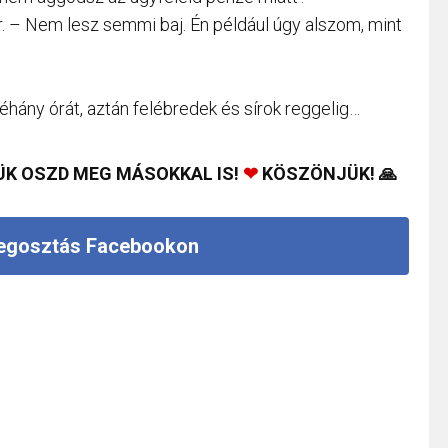
r. – Nem lesz semmi baj. Én például úgy alszom, mint
ány órát, aztán felébredek és sírok reggelig…
ÜK OSZD MEG MÁSOKKAL IS!
❤
KÖSZÖNJÜK! 🙏
gosztás Facebookon