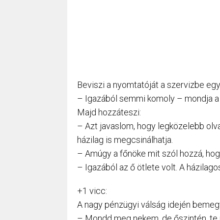
Beviszi a nyomtatóját a szervizbe egy 
– Igazából semmi komoly – mondja a sze
Majd hozzáteszi:
– Azt javaslom, hogy legközelebb olva
házilag is megcsinálhatja.
– Amúgy a főnöke mit szól hozzá, hogy
– Igazából az ő ötlete volt. A házila
+1 vicc:
A nagy pénzügyi válság idején bemegy
– Mondd meg nekem, de őszintén, te 