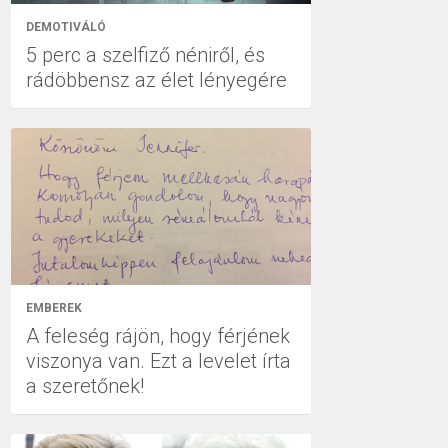
DEMOTIVÁLÓ
5 perc a szelfiző néniről, és
rádöbbensz az élet lényegére
EMBEREK
A feleség rájön, hogy férjének
viszonya van. Ezt a levelet írta
a szeretőnek!