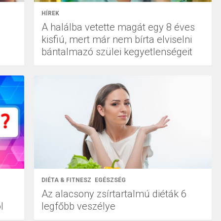
HÍREK
A halálba vetette magát egy 8 éves
kisfiú, mert már nem bírta elviselni
bántalmazó szülei kegyetlenségeit
DIÉTA & FITNESZ
EGÉSZSÉG
Az alacsony zsírtartalmú diéták 6
l
legfőbb veszélye