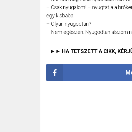
– Csak nyugalom! – nyugtatja a bróke
egy kisbaba.
– Olyan nyugodtan?
– Nem egészen. Nyugodtan alszom néh
►► HA TETSZETT A CIKK, KÉRJ
Me