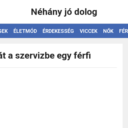
Néhány jó dolog
GEK
ÉLETMÓD
ÉRDEKESSÉG
VICCEK
NŐK
FÉR
t a szervizbe egy férfi