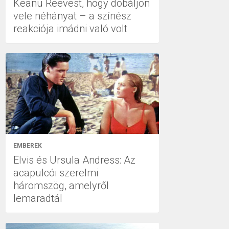
Keanu Reevest, hogy dobáljon
vele néhányat – a színész
reakciója imádni való volt
EMBEREK
Elvis és Ursula Andress: Az
acapulcói szerelmi
háromszög, amelyről
lemaradtál