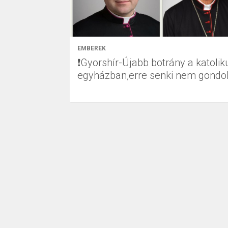
EMBEREK
❗Gyorshír-Újabb botrány a katolik
egyházban,erre senki nem gondol