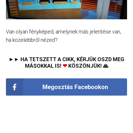
Van olyan fényképed, amelynek más jelentése van,
ha közelebbről nézed?
►► HA TETSZETT A CIKK, KÉRJÜK OSZD MEG
MÁSOKKAL IS!
❤
KÖSZÖNJÜK! 🙏
Megosztás Facebookon