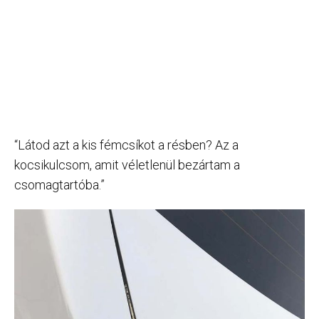
“Látod azt a kis fémcsíkot a résben? Az a
kocsikulcsom, amit véletlenül bezártam a
csomagtartóba.”