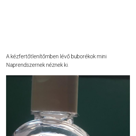
A kézfertőtlenítőmben lévő buborékok mini
Naprendszernek néznek ki.