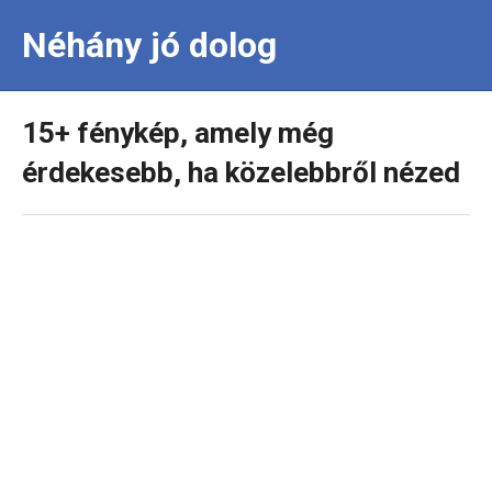
Néhány jó dolog
15+ fénykép, amely még
érdekesebb, ha közelebbről nézed