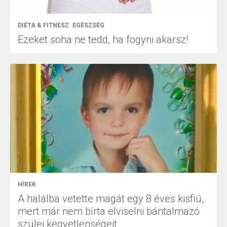
DIÉTA & FITNESZ
EGÉSZSÉG
Ezeket soha ne tedd, ha fogyni akarsz!
HÍREK
A halálba vetette magát egy 8 éves kisfiú,
mert már nem bírta elviselni bántalmazó
szülei kegyetlenségeit