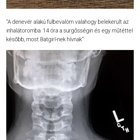
“A denevér alakú fülbevalóm valahogy belekerült az
inhalátoromba. 14 óra a sürgősségin és egy műtéttel
később, most Batgirl-nek hívnak”