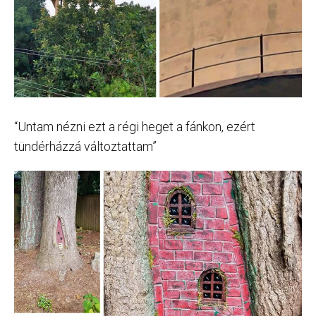
“Untam nézni ezt a régi heget a fánkon, ezért
tündérházzá változtattam”