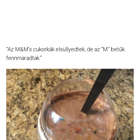
“Az M&M’s cukorkák elsüllyedtek, de az “M” betűk
fennmaradtak.”