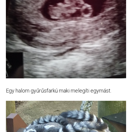
Egy halom gyűrűsfarkú maki melegíti egymást.