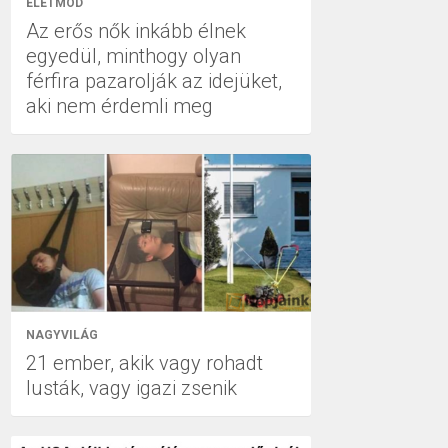
ÉLETMÓD
Az erős nők inkább élnek
egyedül, minthogy olyan
férfira pazarolják az idejüket,
aki nem érdemli meg
NAGYVILÁG
21 ember, akik vagy rohadt
lusták, vagy igazi zsenik