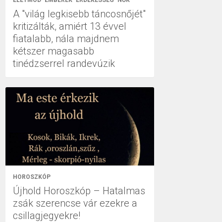
ÉLETMÓD
EMBEREK
ÉRDEKESSÉG
NŐK
A "világ legkisebb táncosnőjét"
kritizálták, amiért 13 évvel
fiatalabb, nála majdnem
kétszer magasabb
tinédzserrel randevúzik
HOROSZKÓP
Újhold Horoszkóp – Hatalmas
zsák szerencse vár ezekre a
csillagjegyekre!