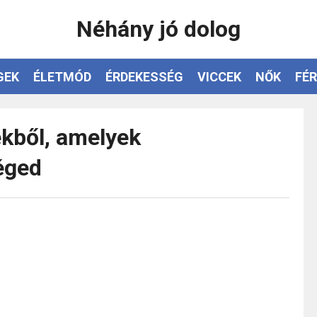
Néhány jó dolog
GEK
ÉLETMÓD
ÉRDEKESSÉG
VICCEK
NŐK
FÉR
kből, amelyek
éged