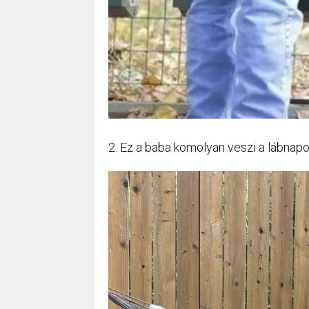
2. Ez a baba komolyan veszi a lábnapo