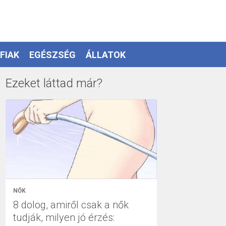
FIAK
EGÉSZSÉG
ÁLLATOK
Ezeket láttad már?
NŐK
8 dolog, amiről csak a nők
tudják, milyen jó érzés: