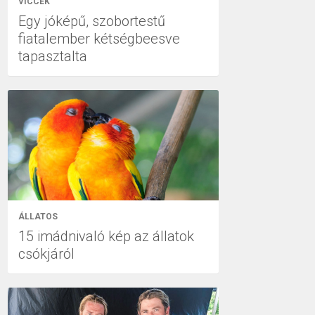
VICCEK
Egy jóképű, szobortestű
fiatalember kétségbeesve
tapasztalta
ÁLLATOS
15 imádnivaló kép az állatok
csókjáról