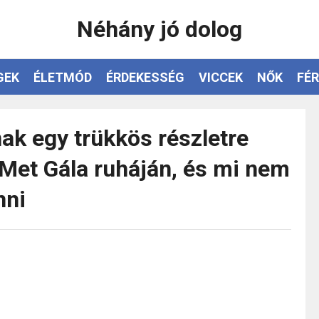
Néhány jó dolog
GEK
ÉLETMÓD
ÉRDEKESSÉG
VICCEK
NŐK
FÉR
ak egy trükkös részletre
 Met Gála ruháján, és mi nem
nni