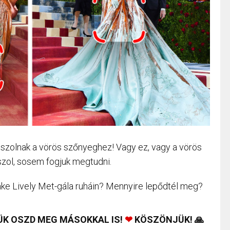
sszolnak a vörös szőnyeghez! Vagy ez, vagy a vörös
zol, sosem fogjuk megtudni.
lake Lively Met-gála ruháin? Mennyire lepődtél meg?
ÜK OSZD MEG MÁSOKKAL IS!
❤
KÖSZÖNJÜK! 🙏