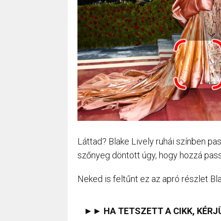
Láttad? Blake Lively ruhái színben pa
szőnyeg döntött úgy, hogy hozzá pass
Neked is feltűnt ez az apró részlet B
►► HA TETSZETT A CIKK, KÉRJ