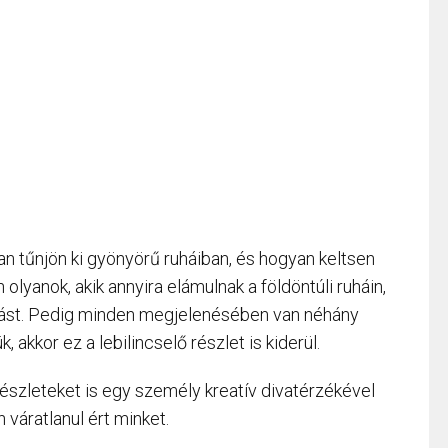
an tűnjön ki gyönyörű ruháiban, és hogyan keltsen
olyanok, akik annyira elámulnak a földöntúli ruháin,
mást. Pedig minden megjelenésében van néhány
 akkor ez a lebilincselő részlet is kiderül.
észleteket is egy személy kreatív divatérzékével
 váratlanul ért minket.