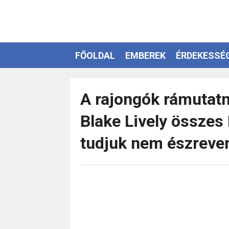
FŐOLDAL
EMBEREK
ÉRDEKESSÉ
EZOTÉRIA
A rajongók rámutatn
Blake Lively összes
tudjuk nem észreve