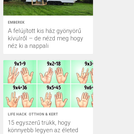
EMBEREK
A felújított kis ház gyönyörű
kívülről – de nézd meg hogy
néz ki a nappali
LIFE HACK
OTTHON & KERT
15 egyszerű trükk, hogy
könnyebb legyen az életed