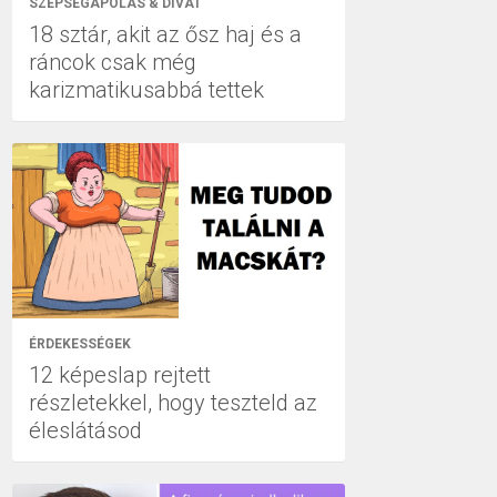
SZÉPSÉGÁPOLÁS & DIVAT
18 sztár, akit az ősz haj és a
ráncok csak még
karizmatikusabbá tettek
ÉRDEKESSÉGEK
12 képeslap rejtett
részletekkel, hogy teszteld az
éleslátásod