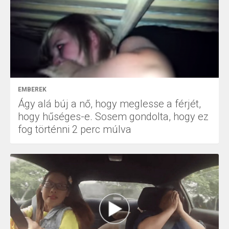
EMBEREK
Ágy alá búj a nő, hogy meglesse a férjét,
hogy hűséges-e. Sosem gondolta, hogy ez
fog történni 2 perc múlva