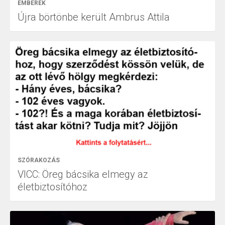
EMBEREK
Újra börtönbe került Ambrus Attila
SZÓRAKOZÁS
VICC: Öreg bácsika elmegy az
életbiztosítóhoz