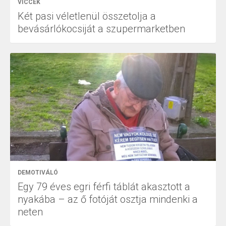
VICCEK
Két pasi véletlenül összetolja a
bevásárlókocsiját a szupermarketben
DEMOTIVÁLÓ
Egy 79 éves egri férfi táblát akasztott a
nyakába – az ő fotóját osztja mindenki a
neten