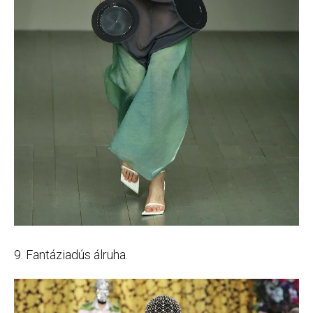
9. Fantáziadús álruha.