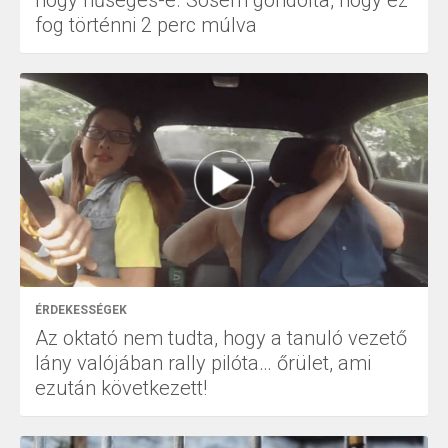
hogy hűséges-e. Sosem gondolta, hogy ez
fog történni 2 perc múlva
ÉRDEKESSÉGEK
Az oktató nem tudta, hogy a tanuló vezető
lány valójában rally pilóta… őrület, ami
ezután következett!