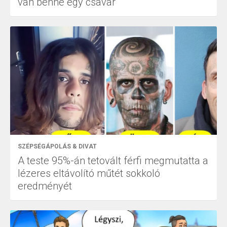
van benne egy csavar
SZÉPSÉGÁPOLÁS & DIVAT
A teste 95%-án tetovált férfi megmutatta a
lézeres eltávolító műtét sokkoló
eredményét