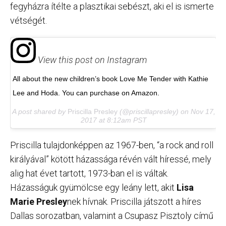
fegyházra ítélte a plasztikai sebészt, aki el is ismerte
vétségét.
View this post on Instagram
All about the new children’s book Love Me Tender with Kathie
Lee and Hoda. You can purchase on Amazon.
A post shared by
Priscilla Presley
(@priscillapresley) on
Nov 17,
2017 at 8:12am PST
Priscilla tulajdonképpen az 1967-ben, “a rock and roll
királyával” kötött házassága révén vált híressé, mely
alig hat évet tartott, 1973-ban el is váltak.
Házasságuk gyümölcse egy leány lett, akit
Lisa
Marie Presley
nek hívnak. Priscilla játszott a híres
Dallas sorozatban, valamint a Csupasz Pisztoly című