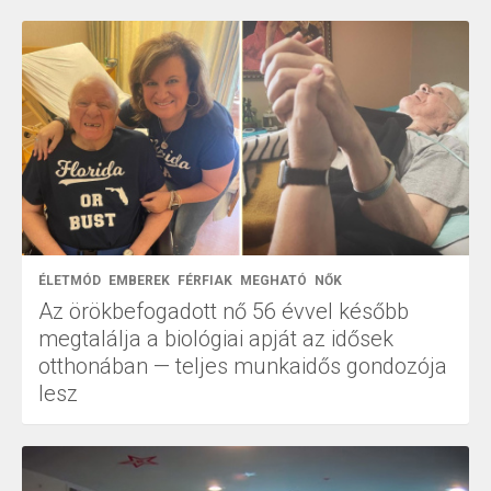
ÉLETMÓD
EMBEREK
FÉRFIAK
MEGHATÓ
NŐK
Az örökbefogadott nő 56 évvel később
megtalálja a biológiai apját az idősek
otthonában — teljes munkaidős gondozója
lesz