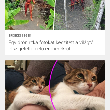
ÉRDEKESSÉGEK
Egy drón ritka fotókat készített a világtól
elszigetelten élő emberekről