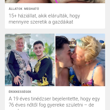
ÁLLATOK
MEGHATÓ
15+ háziállat, akik elárulták, hogy
mennyire szeretik a gazdáikat
ÉRDEKESSÉGEK
A 19 éves tinédzser bejelentette, hogy egy
76 éves nőtől fog gyereke születni – de