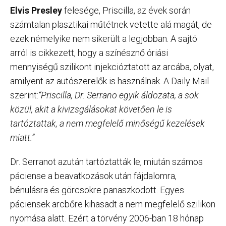
Elvis Presley
felesége, Priscilla, az évek során
számtalan plasztikai műtétnek vetette alá magát, de
ezek némelyike nem sikerült a legjobban. A sajtó
arról is cikkezett, hogy a színésznő óriási
mennyiségű szilikont injekcióztatott az arcába, olyat,
amilyent az autószerelők is használnak. A Daily Mail
szerint:
“Priscilla, Dr. Serrano egyik áldozata, a sok
közül, akit a kivizsgálásokat követően le is
tartóztattak, a nem megfelelő minőségű kezelések
miatt.”
Dr. Serranot azután tartóztatták le, miután számos
páciense a beavatkozások után fájdalomra,
bénulásra és görcsökre panaszkodott. Egyes
páciensek arcbőre kihasadt a nem megfelelő szilikon
nyomása alatt. Ezért a törvény 2006-ban 18 hónap