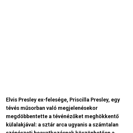
Elvis Presley ex-felesége, Priscilla Presley, egy
tévés műsorban való megjelenésekor
megdöbbentette a tévénézőket meghökkentő
külalakjával: a sztár arca ugyanis a számtalan
szépészeti beavatkozásnak köszönhetően a