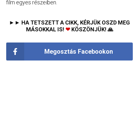
film egyes részeiben.
►► HA TETSZETT A CIKK, KÉRJÜK OSZD MEG
MÁSOKKAL IS!
❤
KÖSZÖNJÜK! 🙏
Megosztás Facebookon