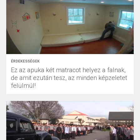
ÉRDEKESSÉGEK
Ez az apuka két matracot helyez a falnak,
de amit ezután tesz, az minden képzeletet
felülmúl!