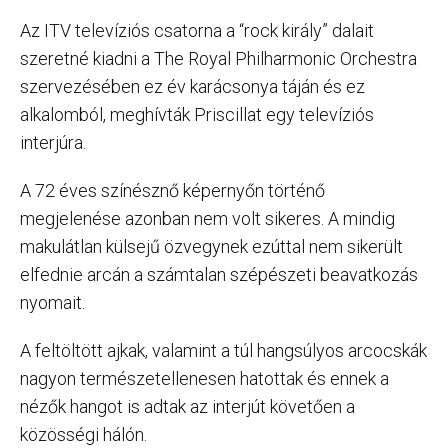
Az ITV televíziós csatorna a “rock király” dalait
szeretné kiadni a The Royal Philharmonic Orchestra
szervezésében ez év karácsonya táján és ez
alkalomból, meghívták Priscillat egy televíziós
interjúra.
A 72 éves színésznő képernyőn történő
megjelenése azonban nem volt sikeres. A mindig
makulátlan külsejű özvegynek ezúttal nem sikerült
elfednie arcán a számtalan szépészeti beavatkozás
nyomait.
A feltöltött ajkak, valamint a túl hangsúlyos arcocskák
nagyon természetellenesen hatottak és ennek a
nézők hangot is adtak az interjút követően a
közösségi hálón.