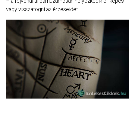
– a fejvonallal párhuzamosan helyezkedik el, képes
vagy visszafogni az érzéseidet.