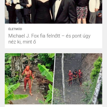
ÉLETMÓD
Michael J. Fox fia felnőtt – és pont úgy
néz ki, mint ő