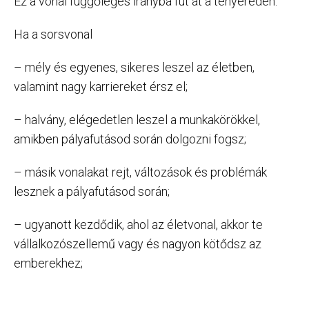
Ez a vonal függőleges irányba fut át a tenyereden.
Ha a sorsvonal
– mély és egyenes, sikeres leszel az életben,
valamint nagy karriereket érsz el;
– halvány, elégedetlen leszel a munkakörökkel,
amikben pályafutásod során dolgozni fogsz;
– másik vonalakat rejt, változások és problémák
lesznek a pályafutásod során;
– ugyanott kezdődik, ahol az életvonal, akkor te
vállalkozószellemű vagy és nagyon kötődsz az
emberekhez;