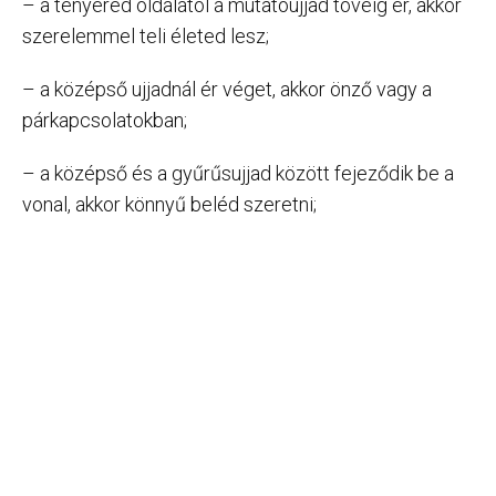
– a tenyered oldalától a mutatóujjad tövéig ér, akkor
szerelemmel teli életed lesz;
– a középső ujjadnál ér véget, akkor önző vagy a
párkapcsolatokban;
– a középső és a gyűrűsujjad között fejeződik be a
vonal, akkor könnyű beléd szeretni;