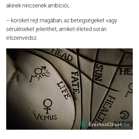
akinek nincsenek ambíciói;
– köröket rejt magában, az betegségeket vagy
sérüléseket jelenthet, amiket életed során
elszenvedsz.