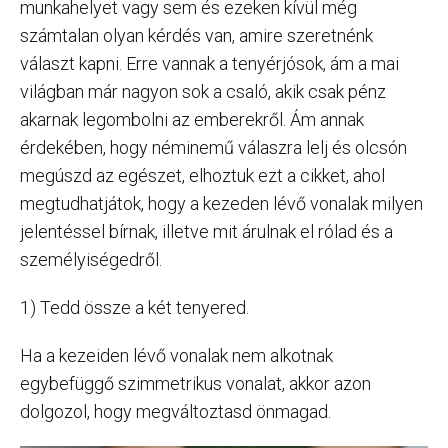
munkahelyet vagy sem és ezeken kívül még
számtalan olyan kérdés van, amire szeretnénk
választ kapni. Erre vannak a tenyérjósok, ám a mai
világban már nagyon sok a csaló, akik csak pénz
akarnak legombolni az emberekről. Ám annak
érdekében, hogy néminemű válaszra lelj és olcsón
megúszd az egészet, elhoztuk ezt a cikket, ahol
megtudhatjátok, hogy a kezeden lévő vonalak milyen
jelentéssel bírnak, illetve mit árulnak el rólad és a
személyiségedről.
1) Tedd össze a két tenyered.
Ha a kezeiden lévő vonalak nem alkotnak
egybefüggő szimmetrikus vonalat, akkor azon
dolgozol, hogy megváltoztasd önmagad.