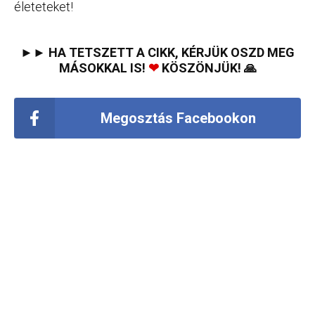
életeteket!
►► HA TETSZETT A CIKK, KÉRJÜK OSZD MEG
MÁSOKKAL IS!
❤
KÖSZÖNJÜK! 🙏
Megosztás Facebookon