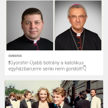
EMBEREK
❗Gyorshír-Újabb botrány a katolikus
egyházban,erre senki nem gondolt!👇